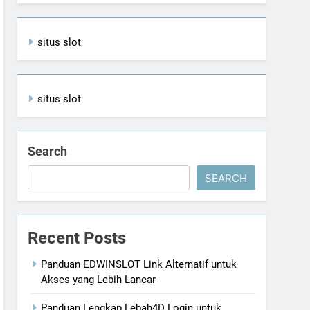
situs slot
situs slot
Search
SEARCH
Recent Posts
Panduan EDWINSLOT Link Alternatif untuk
Akses yang Lebih Lancar
Panduan Lengkap Lebah4D Login untuk