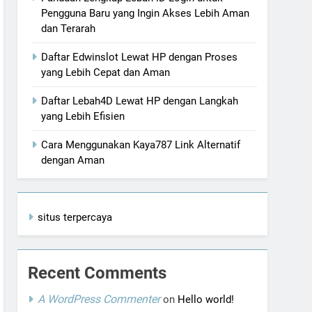
Pengguna Baru yang Ingin Akses Lebih Aman
dan Terarah
Daftar Edwinslot Lewat HP dengan Proses
yang Lebih Cepat dan Aman
Daftar Lebah4D Lewat HP dengan Langkah
yang Lebih Efisien
Cara Menggunakan Kaya787 Link Alternatif
dengan Aman
situs terpercaya
Recent Comments
A WordPress Commenter
on
Hello world!