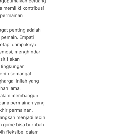
ngoptimalkan peluang
 memiliki kontribusi
a permainan
angat penting adalah
pemain. Empati
tetapi dampaknya
emosi, menghindari
itif akan
 lingkungan
lebih semangat
hargai inilah yang
ahan lama.
 dalam membangun
ncana permainan yang
khir permainan.
langkah menjadi lebih
am game bisa berubah
ih fleksibel dalam