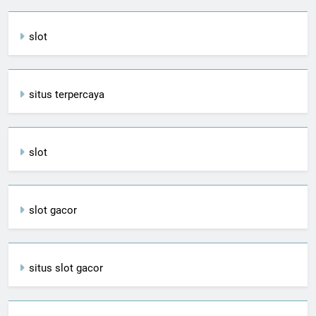
slot
situs terpercaya
slot
slot gacor
situs slot gacor