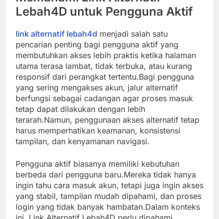
Lebah4D untuk Pengguna Aktif
link alternatif lebah4d
menjadi salah satu
pencarian penting bagi pengguna aktif yang
membutuhkan akses lebih praktis ketika halaman
utama terasa lambat, tidak terbuka, atau kurang
responsif dari perangkat tertentu.Bagi pengguna
yang sering mengakses akun, jalur alternatif
berfungsi sebagai cadangan agar proses masuk
tetap dapat dilakukan dengan lebih
terarah.Namun, penggunaan akses alternatif tetap
harus memperhatikan keamanan, konsistensi
tampilan, dan kenyamanan navigasi.
Pengguna aktif biasanya memiliki kebutuhan
berbeda dari pengguna baru.Mereka tidak hanya
ingin tahu cara masuk akun, tetapi juga ingin akses
yang stabil, tampilan mudah dipahami, dan proses
login yang tidak banyak hambatan.Dalam konteks
ini, Link Alternatif Lebah4D perlu dipahami