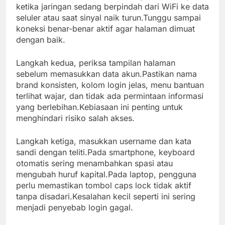
ketika jaringan sedang berpindah dari WiFi ke data
seluler atau saat sinyal naik turun.Tunggu sampai
koneksi benar-benar aktif agar halaman dimuat
dengan baik.
Langkah kedua, periksa tampilan halaman
sebelum memasukkan data akun.Pastikan nama
brand konsisten, kolom login jelas, menu bantuan
terlihat wajar, dan tidak ada permintaan informasi
yang berlebihan.Kebiasaan ini penting untuk
menghindari risiko salah akses.
Langkah ketiga, masukkan username dan kata
sandi dengan teliti.Pada smartphone, keyboard
otomatis sering menambahkan spasi atau
mengubah huruf kapital.Pada laptop, pengguna
perlu memastikan tombol caps lock tidak aktif
tanpa disadari.Kesalahan kecil seperti ini sering
menjadi penyebab login gagal.