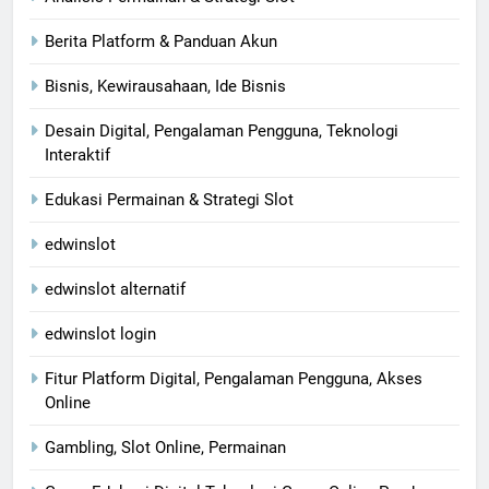
Berita Platform & Panduan Akun
Bisnis, Kewirausahaan, Ide Bisnis
Desain Digital, Pengalaman Pengguna, Teknologi
Interaktif
Edukasi Permainan & Strategi Slot
edwinslot
edwinslot alternatif
edwinslot login
Fitur Platform Digital, Pengalaman Pengguna, Akses
Online
Gambling, Slot Online, Permainan