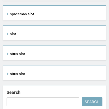
spaceman slot
slot
situs slot
situs slot
Search
SEARCH