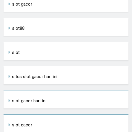
slot gacor
slot88
slot
situs slot gacor hari ini
slot gacor hari ini
slot gacor