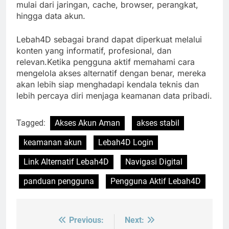
mulai dari jaringan, cache, browser, perangkat,
hingga data akun.
Lebah4D sebagai brand dapat diperkuat melalui
konten yang informatif, profesional, dan
relevan.Ketika pengguna aktif memahami cara
mengelola akses alternatif dengan benar, mereka
akan lebih siap menghadapi kendala teknis dan
lebih percaya diri menjaga keamanan data pribadi.
Tagged:
Akses Akun Aman
akses stabil
keamanan akun
Lebah4D Login
Link Alternatif Lebah4D
Navigasi Digital
panduan pengguna
Pengguna Aktif Lebah4D
Previous:
Next:
Post