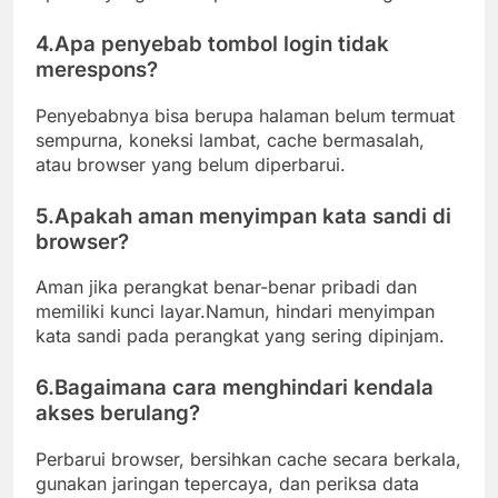
4.Apa penyebab tombol login tidak
merespons?
Penyebabnya bisa berupa halaman belum termuat
sempurna, koneksi lambat, cache bermasalah,
atau browser yang belum diperbarui.
5.Apakah aman menyimpan kata sandi di
browser?
Aman jika perangkat benar-benar pribadi dan
memiliki kunci layar.Namun, hindari menyimpan
kata sandi pada perangkat yang sering dipinjam.
6.Bagaimana cara menghindari kendala
akses berulang?
Perbarui browser, bersihkan cache secara berkala,
gunakan jaringan tepercaya, dan periksa data