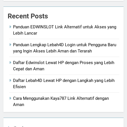
Recent Posts
Panduan EDWINSLOT Link Alternatif untuk Akses yang
Lebih Lancar
Panduan Lengkap Lebah4D Login untuk Pengguna Baru
yang Ingin Akses Lebih Aman dan Terarah
Daftar Edwinslot Lewat HP dengan Proses yang Lebih
Cepat dan Aman
Daftar Lebah4D Lewat HP dengan Langkah yang Lebih
Efisien
Cara Menggunakan Kaya787 Link Alternatif dengan
Aman