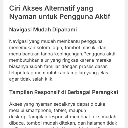
Ciri Akses Alternatif yang
Nyaman untuk Pengguna Aktif
Navigasi Mudah Dipahami
Navigasi yang mudah membantu pengguna
menemukan kolom login, tombol masuk, dan
menu bantuan tanpa kebingungan.Pengguna aktif
membutuhkan alur yang ringkas karena mereka
biasanya sudah familiar dengan proses dasar,
tetapi tetap membutuhkan tampilan yang jelas
agar tidak salah klik.
Tampilan Responsif di Berbagai Perangkat
Akses yang nyaman sebaiknya dapat dibuka
melalui smartphone, tablet, maupun
desktop.Tampilan responsif membuat teks mudah
dibaca, tombol mudah ditekan, dan halaman tidak