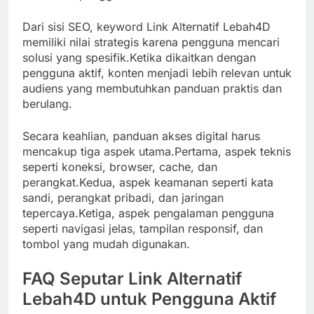
Dari sisi SEO, keyword Link Alternatif Lebah4D
memiliki nilai strategis karena pengguna mencari
solusi yang spesifik.Ketika dikaitkan dengan
pengguna aktif, konten menjadi lebih relevan untuk
audiens yang membutuhkan panduan praktis dan
berulang.
Secara keahlian, panduan akses digital harus
mencakup tiga aspek utama.Pertama, aspek teknis
seperti koneksi, browser, cache, dan
perangkat.Kedua, aspek keamanan seperti kata
sandi, perangkat pribadi, dan jaringan
tepercaya.Ketiga, aspek pengalaman pengguna
seperti navigasi jelas, tampilan responsif, dan
tombol yang mudah digunakan.
FAQ Seputar Link Alternatif
Lebah4D untuk Pengguna Aktif