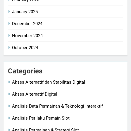
January 2025
December 2024
November 2024
October 2024
Categories
Akses Alternatif dan Stabilitas Digital
Akses Alternatif Digital
Analisis Data Permainan & Teknologi Interaktif
Analisis Perilaku Pemain Slot
Analisis Permainan & Strategi Slot