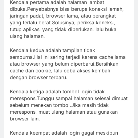
Kendala pertama adalah halaman lambat
dibuka.Penyebabnya bisa berupa koneksi lemah,
jaringan padat, browser lama, atau perangkat
yang terlalu berat.Solusinya, periksa koneksi,
tutup aplikasi yang tidak diperlukan, lalu buka
ulang halaman.
Kendala kedua adalah tampilan tidak
sempurna.Hal ini sering terjadi karena cache lama
atau browser yang belum diperbarui.Bersihkan
cache dan cookie, lalu coba akses kembali
dengan browser terbaru.
Kendala ketiga adalah tombol login tidak
merespons.Tunggu sampai halaman selesai dimuat
sebelum menekan tombol.Jika masih tidak
merespons, muat ulang halaman atau gunakan
browser lain.
Kendala keempat adalah login gagal meskipun