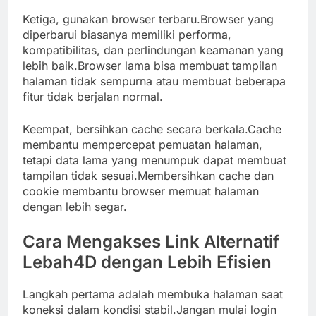
Ketiga, gunakan browser terbaru.Browser yang
diperbarui biasanya memiliki performa,
kompatibilitas, dan perlindungan keamanan yang
lebih baik.Browser lama bisa membuat tampilan
halaman tidak sempurna atau membuat beberapa
fitur tidak berjalan normal.
Keempat, bersihkan cache secara berkala.Cache
membantu mempercepat pemuatan halaman,
tetapi data lama yang menumpuk dapat membuat
tampilan tidak sesuai.Membersihkan cache dan
cookie membantu browser memuat halaman
dengan lebih segar.
Cara Mengakses Link Alternatif
Lebah4D dengan Lebih Efisien
Langkah pertama adalah membuka halaman saat
koneksi dalam kondisi stabil.Jangan mulai login