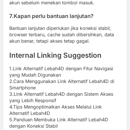
akun sebelum menekan tombol masuk.
7.Kapan perlu bantuan lanjutan?
Bantuan lanjutan diperlukan jika koneksi stabil,
browser terbaru, cache sudah dibersihkan, data
akun benar, tetapi akses tetap gagal.
Internal Linking Suggestion
1.Link Alternatif Lebah4D dengan Fitur Navigasi
yang Mudah Digunakan
2.Cara Menggunakan Link Alternatif Lebah4D di
Smartphone
3.Link Alternatif Lebah4D dengan Sistem Akses
yang Lebih Responsif
4.Tips Mengoptimalkan Akses Melalui Link
Alternatif Lebah4D
5.Panduan Membuka Link Alternatif Lebah4D
dengan Koneksi Stabil