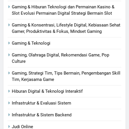
Gaming & Hiburan Teknologi dan Permainan Kasino &
Slot Evolusi Permainan Digital Strategi Bermain Slot
Gaming & Konsentrasi, Lifestyle Digital, Kebiasaan Sehat
Gamer, Produktivitas & Fokus, Mindset Gaming
Gaming & Teknologi
Gaming, Olahraga Digital, Rekomendasi Game, Pop
Culture
Gaming, Strategi Tim, Tips Bermain, Pengembangan Skill
Tim, Kerjasama Game
Hiburan Digital & Teknologi Interaktif
Infrastruktur & Evaluasi Sistem
Infrastruktur & Sistem Backend
Judi Online