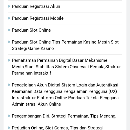
Panduan Registrasi Akun
Panduan Registrasi Mobile
Panduan Slot Online
Panduan Slot Online Tips Permainan Kasino Mesin Slot
Strategi Game Kasino
Pemahaman Permainan Digital,Dasar Mekanisme
Mesin,Studi Stabilitas Sistem,Observasi Pemula,Struktur
Permainan Interaktif
Pengelolaan Akun Digital Sistem Login dan Autentikasi
Keamanan Data Pengguna Pengalaman Pengguna (UX)
Infrastruktur Platform Online Panduan Teknis Pengguna
Administrasi Akun Online
Pengembangan Diri, Strategi Permainan, Tips Menang.
Perjudian Online, Slot Games, Tips dan Strategi