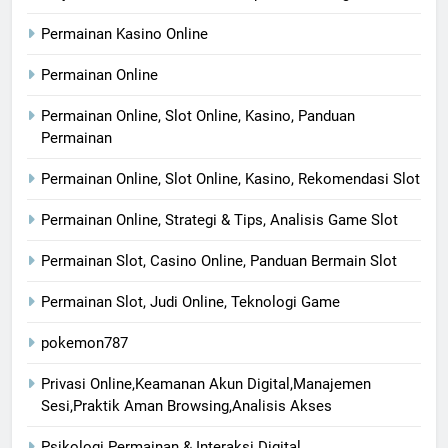
Permainan Kasino Online
Permainan Online
Permainan Online, Slot Online, Kasino, Panduan
Permainan
Permainan Online, Slot Online, Kasino, Rekomendasi Slot
Permainan Online, Strategi & Tips, Analisis Game Slot
Permainan Slot, Casino Online, Panduan Bermain Slot
Permainan Slot, Judi Online, Teknologi Game
pokemon787
Privasi Online,Keamanan Akun Digital,Manajemen
Sesi,Praktik Aman Browsing,Analisis Akses
Psikologi Permainan & Interaksi Digital