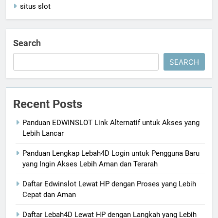
situs slot
Search
SEARCH
Recent Posts
Panduan EDWINSLOT Link Alternatif untuk Akses yang
Lebih Lancar
Panduan Lengkap Lebah4D Login untuk Pengguna Baru
yang Ingin Akses Lebih Aman dan Terarah
Daftar Edwinslot Lewat HP dengan Proses yang Lebih
Cepat dan Aman
Daftar Lebah4D Lewat HP dengan Langkah yang Lebih