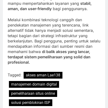
mampu mempertahankan layanan yang
stabil,
aman, dan user-friendly
bagi penggunanya.
Melalui kombinasi teknologi canggih dan
pendekatan manajemen yang terencana, link
alternatif tidak hanya menjadi solusi sementara,
tetapi bagian dari strategi infrastruktur yang
berkelanjutan. Bagi pengguna, penting untuk selalu
mendapatkan informasi dari sumber resmi dan
memahami bahwa
di balik akses yang lancar,
terdapat sistem pemeliharaan yang solid dan
profesional.
Tagged:
akses aman Lae138
manajemen domain digital
pemeliharaan situs online
solusi pemblokiran ISP