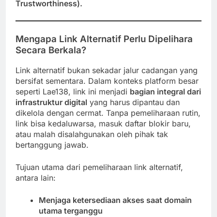
Trustworthiness).
Mengapa Link Alternatif Perlu Dipelihara
Secara Berkala?
Link alternatif bukan sekadar jalur cadangan yang
bersifat sementara. Dalam konteks platform besar
seperti Lae138, link ini menjadi
bagian integral dari
infrastruktur digital
yang harus dipantau dan
dikelola dengan cermat. Tanpa pemeliharaan rutin,
link bisa kedaluwarsa, masuk daftar blokir baru,
atau malah disalahgunakan oleh pihak tak
bertanggung jawab.
Tujuan utama dari pemeliharaan link alternatif,
antara lain:
Menjaga ketersediaan akses saat domain
utama terganggu