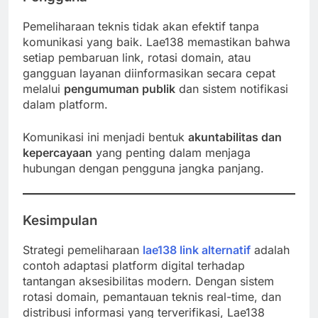
Pemeliharaan teknis tidak akan efektif tanpa
komunikasi yang baik. Lae138 memastikan bahwa
setiap pembaruan link, rotasi domain, atau
gangguan layanan diinformasikan secara cepat
melalui
pengumuman publik
dan sistem notifikasi
dalam platform.
Komunikasi ini menjadi bentuk
akuntabilitas dan
kepercayaan
yang penting dalam menjaga
hubungan dengan pengguna jangka panjang.
Kesimpulan
Strategi pemeliharaan
lae138 link alternatif
adalah
contoh adaptasi platform digital terhadap
tantangan aksesibilitas modern. Dengan sistem
rotasi domain, pemantauan teknis real-time, dan
distribusi informasi yang terverifikasi, Lae138