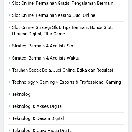
Slot Online, Permainan Gratis, Pengalaman Bermain
Slot Online, Permainan Kasino, Judi Online
Slot Online, Strategi Slot, Tips Bermain, Bonus Slot,
Hiburan Digital, Fitur Game
Strategi Bermain & Analisis Slot
Strategi Bermain & Analisis Waktu
Taruhan Sepak Bola, Judi Online, Etika dan Regulasi
Technology > Gaming > Esports & Professional Gaming
Teknologi
Teknologi & Akses Digital
Teknologi & Desain Digital
Teknologi & Gaya Hidup Digital