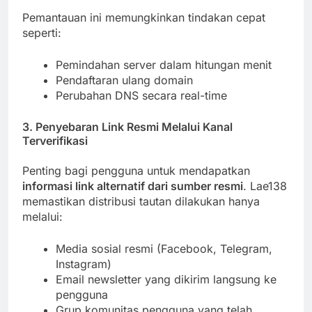
Pemantauan ini memungkinkan tindakan cepat
seperti:
Pemindahan server dalam hitungan menit
Pendaftaran ulang domain
Perubahan DNS secara real-time
3.
Penyebaran Link Resmi Melalui Kanal
Terverifikasi
Penting bagi pengguna untuk mendapatkan
informasi link alternatif dari sumber resmi
. Lae138
memastikan distribusi tautan dilakukan hanya
melalui:
Media sosial resmi (Facebook, Telegram,
Instagram)
Email newsletter yang dikirim langsung ke
pengguna
Grup komunitas pengguna yang telah