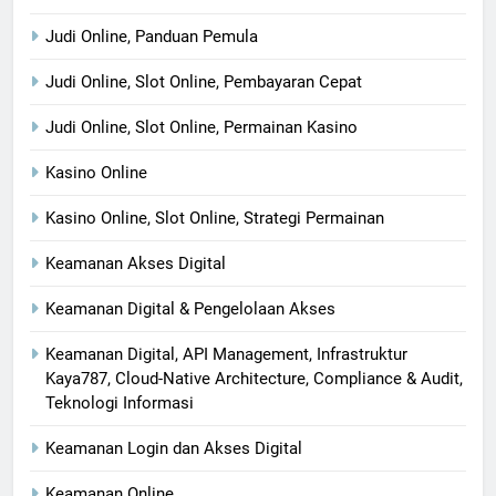
Judi Online, Panduan Pemula
Judi Online, Slot Online, Pembayaran Cepat
Judi Online, Slot Online, Permainan Kasino
Kasino Online
Kasino Online, Slot Online, Strategi Permainan
Keamanan Akses Digital
Keamanan Digital & Pengelolaan Akses
Keamanan Digital, API Management, Infrastruktur
Kaya787, Cloud-Native Architecture, Compliance & Audit,
Teknologi Informasi
Keamanan Login dan Akses Digital
Keamanan Online