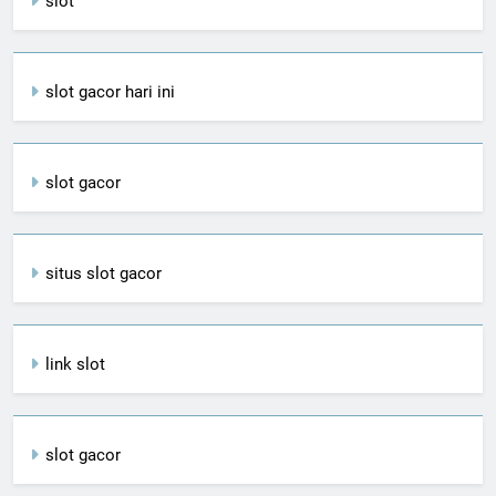
slot
slot gacor hari ini
slot gacor
situs slot gacor
link slot
slot gacor