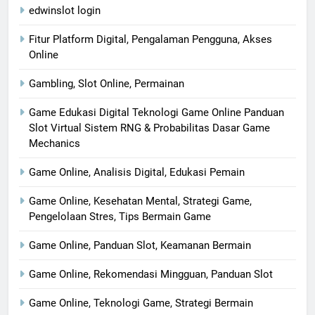
edwinslot login
Fitur Platform Digital, Pengalaman Pengguna, Akses
Online
Gambling, Slot Online, Permainan
Game Edukasi Digital Teknologi Game Online Panduan
Slot Virtual Sistem RNG & Probabilitas Dasar Game
Mechanics
Game Online, Analisis Digital, Edukasi Pemain
Game Online, Kesehatan Mental, Strategi Game,
Pengelolaan Stres, Tips Bermain Game
Game Online, Panduan Slot, Keamanan Bermain
Game Online, Rekomendasi Mingguan, Panduan Slot
Game Online, Teknologi Game, Strategi Bermain