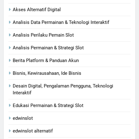
Akses Alternatif Digital
Analisis Data Permainan & Teknologi Interaktif
Analisis Perilaku Pemain Slot
Analisis Permainan & Strategi Slot
Berita Platform & Panduan Akun
Bisnis, Kewirausahaan, Ide Bisnis
Desain Digital, Pengalaman Pengguna, Teknologi
Interaktif
Edukasi Permainan & Strategi Slot
edwinslot
edwinslot alternatif