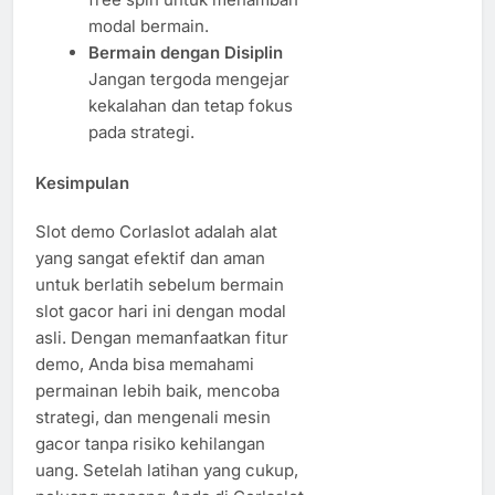
modal bermain.
Bermain dengan Disiplin
Jangan tergoda mengejar
kekalahan dan tetap fokus
pada strategi.
Kesimpulan
Slot demo Corlaslot adalah alat
yang sangat efektif dan aman
untuk berlatih sebelum bermain
slot gacor hari ini dengan modal
asli. Dengan memanfaatkan fitur
demo, Anda bisa memahami
permainan lebih baik, mencoba
strategi, dan mengenali mesin
gacor tanpa risiko kehilangan
uang. Setelah latihan yang cukup,