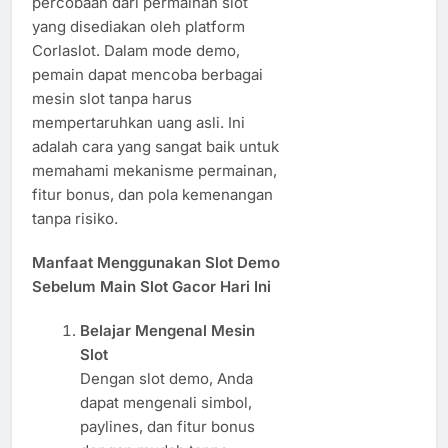
percobaan dari permainan slot
yang disediakan oleh platform
Corlaslot. Dalam mode demo,
pemain dapat mencoba berbagai
mesin slot tanpa harus
mempertaruhkan uang asli. Ini
adalah cara yang sangat baik untuk
memahami mekanisme permainan,
fitur bonus, dan pola kemenangan
tanpa risiko.
Manfaat Menggunakan Slot Demo
Sebelum Main Slot Gacor Hari Ini
Belajar Mengenal Mesin
Slot
Dengan slot demo, Anda
dapat mengenali simbol,
paylines, dan fitur bonus