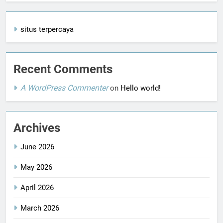
situs terpercaya
Recent Comments
A WordPress Commenter
on
Hello world!
Archives
June 2026
May 2026
April 2026
March 2026