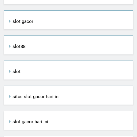
slot gacor
slot88
slot
situs slot gacor hari ini
slot gacor hari ini