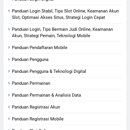
Panduan Login Stabil, Tips Slot Online, Keamanan Akun
Slot, Optimasi Akses Situs, Strategi Login Cepat
Panduan Login, Tips Bermain Judi Online, Keamanan
Akun, Strategi Pemain, Teknologi Mobile
Panduan Pendaftaran Mobile
Panduan Pengguna
Panduan Pengguna & Teknologi Digital
Panduan Permainan
Panduan Permainan & Analisis Data
Panduan Registrasi Akun
Panduan Registrasi Mobile