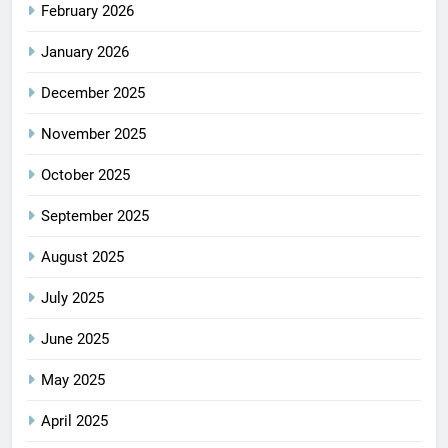
February 2026
January 2026
December 2025
November 2025
October 2025
September 2025
August 2025
July 2025
June 2025
May 2025
April 2025