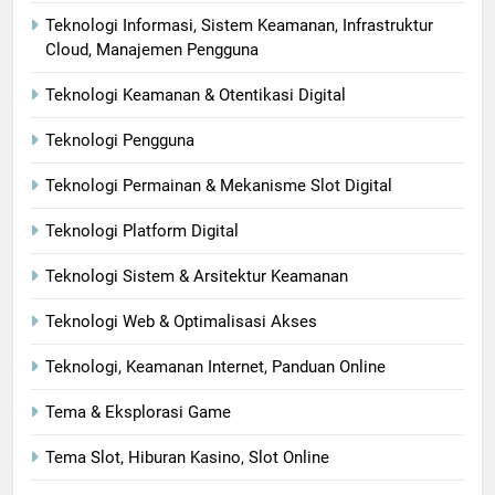
Teknologi Informasi, Sistem Keamanan, Infrastruktur
Cloud, Manajemen Pengguna
Teknologi Keamanan & Otentikasi Digital
Teknologi Pengguna
Teknologi Permainan & Mekanisme Slot Digital
Teknologi Platform Digital
Teknologi Sistem & Arsitektur Keamanan
Teknologi Web & Optimalisasi Akses
Teknologi, Keamanan Internet, Panduan Online
Tema & Eksplorasi Game
Tema Slot, Hiburan Kasino, Slot Online