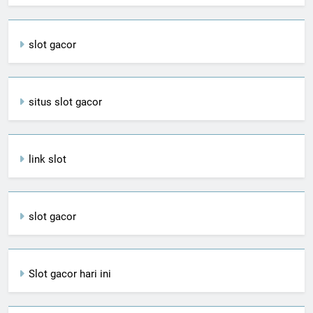
slot gacor
situs slot gacor
link slot
slot gacor
Slot gacor hari ini