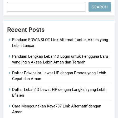
SEARCH
Recent Posts
Panduan EDWINSLOT Link Alternatif untuk Akses yang
Lebih Lancar
Panduan Lengkap Lebah4D Login untuk Pengguna Baru
yang Ingin Akses Lebih Aman dan Terarah
Daftar Edwinslot Lewat HP dengan Proses yang Lebih
Cepat dan Aman
Daftar Lebah4D Lewat HP dengan Langkah yang Lebih
Efisien
Cara Menggunakan Kaya787 Link Alternatif dengan
Aman