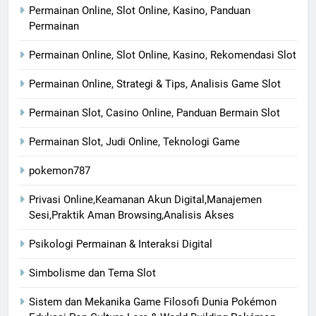
Permainan Online, Slot Online, Kasino, Panduan
Permainan
Permainan Online, Slot Online, Kasino, Rekomendasi Slot
Permainan Online, Strategi & Tips, Analisis Game Slot
Permainan Slot, Casino Online, Panduan Bermain Slot
Permainan Slot, Judi Online, Teknologi Game
pokemon787
Privasi Online,Keamanan Akun Digital,Manajemen
Sesi,Praktik Aman Browsing,Analisis Akses
Psikologi Permainan & Interaksi Digital
Simbolisme dan Tema Slot
Sistem dan Mekanika Game Filosofi Dunia Pokémon