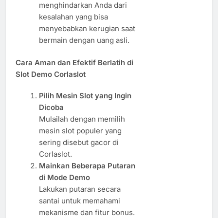
menghindarkan Anda dari
kesalahan yang bisa
menyebabkan kerugian saat
bermain dengan uang asli.
Cara Aman dan Efektif Berlatih di
Slot Demo Corlaslot
Pilih Mesin Slot yang Ingin
Dicoba
Mulailah dengan memilih
mesin slot populer yang
sering disebut gacor di
Corlaslot.
Mainkan Beberapa Putaran
di Mode Demo
Lakukan putaran secara
santai untuk memahami
mekanisme dan fitur bonus.