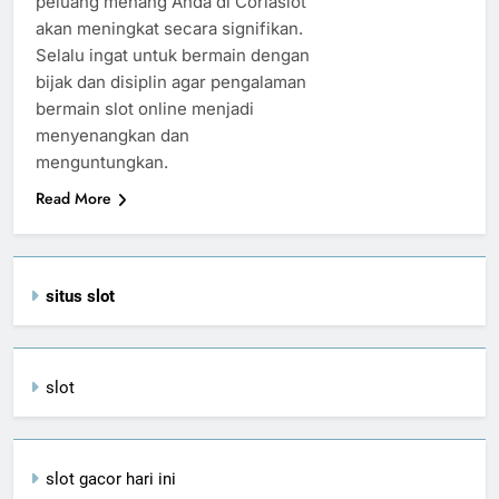
peluang menang Anda di Corlaslot
akan meningkat secara signifikan.
Selalu ingat untuk bermain dengan
bijak dan disiplin agar pengalaman
bermain slot online menjadi
menyenangkan dan
menguntungkan.
Read More
situs slot
slot
slot gacor hari ini