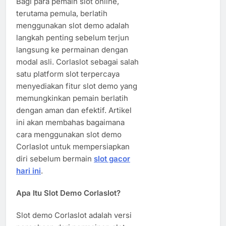
Bagi para pemain slot online,
terutama pemula, berlatih
menggunakan slot demo adalah
langkah penting sebelum terjun
langsung ke permainan dengan
modal asli. Corlaslot sebagai salah
satu platform slot terpercaya
menyediakan fitur slot demo yang
memungkinkan pemain berlatih
dengan aman dan efektif. Artikel
ini akan membahas bagaimana
cara menggunakan slot demo
Corlaslot untuk mempersiapkan
diri sebelum bermain
slot gacor
hari ini
.
Apa Itu Slot Demo Corlaslot?
Slot demo Corlaslot adalah versi