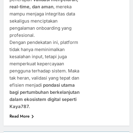
real-time, dan aman
, mereka
mampu menjaga integritas data
sekaligus menciptakan
pengalaman onboarding yang
profesional.
Dengan pendekatan ini, platform
tidak hanya meminimalkan
kesalahan input, tetapi juga
memperkuat kepercayaan
pengguna terhadap sistem. Maka
tak heran, validasi yang tepat dan
efisien menjadi
pondasi utama
bagi pertumbuhan berkelanjutan
dalam ekosistem digital seperti
Kaya787.
Read More