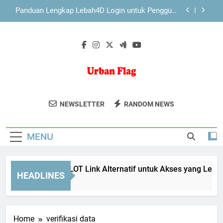
Skip
Daftar Edwinslot Lewat HP dengan Proses yang
to
Lebih Cepat dan Aman
content
Daftar Lebah4D Lewat HP dengan Langkah yang
Lebih Efisien
Panduan EDWINSLOT Link Alternatif untuk Akses
yang Lebih Lancar
Panduan Lengkap Lebah4D Login untuk Pengguna
Baru yang Ingin Akses Lebih Aman dan Terarah
Urban Flag
Dukung Gerakan Sosial Dan Lingkungan
Daftar Edwinslot Lewat HP dengan Proses yang
NEWSLETTER
RANDOM NEWS
Lebih Cepat dan Aman
Bersama Urban Flag. Untuk Perubahan
Daftar Lebah4D Lewat HP dengan Langkah yang
Positif Di Sekitar Kita.
Lebih Efisien
MENU
nduan EDWINSLOT Link Alternatif untuk Akses yang Lebih La
HEADLINES
Month Ago
Home
verifikasi data