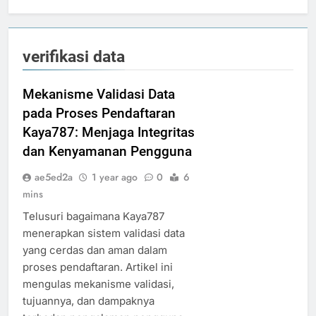
verifikasi data
Mekanisme Validasi Data
pada Proses Pendaftaran
Kaya787: Menjaga Integritas
dan Kenyamanan Pengguna
ae5ed2a
1 year ago
0
6
mins
Telusuri bagaimana Kaya787
menerapkan sistem validasi data
yang cerdas dan aman dalam
proses pendaftaran. Artikel ini
mengulas mekanisme validasi,
tujuannya, dan dampaknya