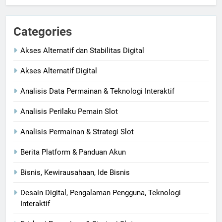
Categories
Akses Alternatif dan Stabilitas Digital
Akses Alternatif Digital
Analisis Data Permainan & Teknologi Interaktif
Analisis Perilaku Pemain Slot
Analisis Permainan & Strategi Slot
Berita Platform & Panduan Akun
Bisnis, Kewirausahaan, Ide Bisnis
Desain Digital, Pengalaman Pengguna, Teknologi
Interaktif