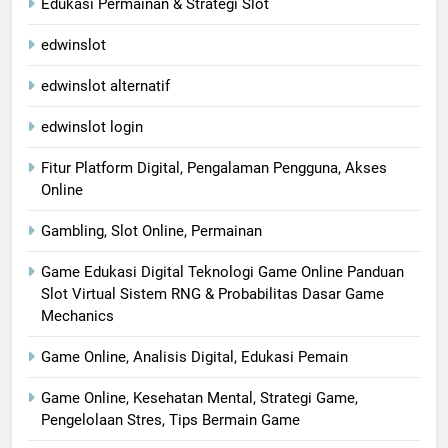
Edukasi Permainan & Strategi Slot
edwinslot
edwinslot alternatif
edwinslot login
Fitur Platform Digital, Pengalaman Pengguna, Akses
Online
Gambling, Slot Online, Permainan
Game Edukasi Digital Teknologi Game Online Panduan
Slot Virtual Sistem RNG & Probabilitas Dasar Game
Mechanics
Game Online, Analisis Digital, Edukasi Pemain
Game Online, Kesehatan Mental, Strategi Game,
Pengelolaan Stres, Tips Bermain Game