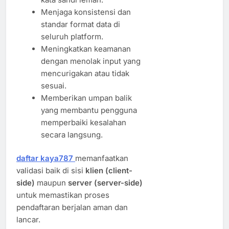
Menjaga konsistensi dan
standar format data di
seluruh platform.
Meningkatkan keamanan
dengan menolak input yang
mencurigakan atau tidak
sesuai.
Memberikan umpan balik
yang membantu pengguna
memperbaiki kesalahan
secara langsung.
daftar kaya787
memanfaatkan
validasi baik di sisi
klien (client-
side)
maupun
server (server-side)
untuk memastikan proses
pendaftaran berjalan aman dan
lancar.