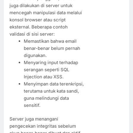
juga dilakukan di server untuk
mencegah manipulasi data melalui
konsol browser atau script
eksternal. Beberapa contoh
validasi di sisi server:
Memastikan bahwa email
benar-benar belum pernah
digunakan.
Menyaring input terhadap
serangan seperti SQL
Injection atau XSS.
Menyimpan data terenkripsi,
terutama untuk kata sandi,
guna melindungi data
sensitif.
Server juga menangani
pengecekan integritas sebelum