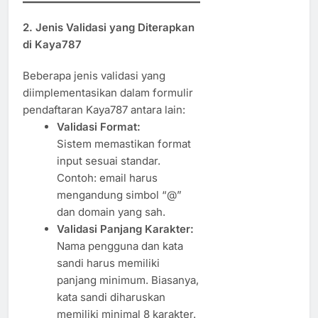
2.
Jenis Validasi yang Diterapkan
di Kaya787
Beberapa jenis validasi yang
diimplementasikan dalam formulir
pendaftaran Kaya787 antara lain:
Validasi Format:
Sistem memastikan format
input sesuai standar.
Contoh: email harus
mengandung simbol “@”
dan domain yang sah.
Validasi Panjang Karakter:
Nama pengguna dan kata
sandi harus memiliki
panjang minimum. Biasanya,
kata sandi diharuskan
memiliki minimal 8 karakter.