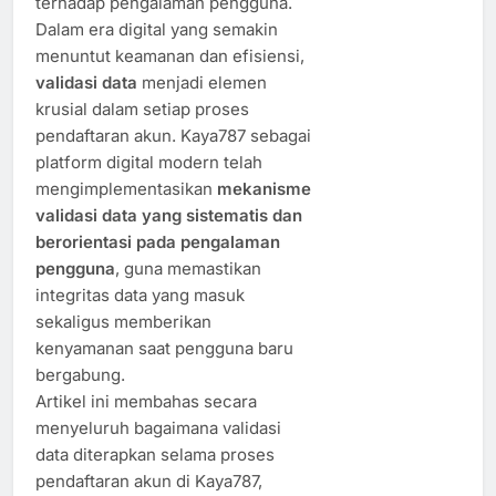
terhadap pengalaman pengguna.
Dalam era digital yang semakin
menuntut keamanan dan efisiensi,
validasi data
menjadi elemen
krusial dalam setiap proses
pendaftaran akun. Kaya787 sebagai
platform digital modern telah
mengimplementasikan
mekanisme
validasi data yang sistematis dan
berorientasi pada pengalaman
pengguna
, guna memastikan
integritas data yang masuk
sekaligus memberikan
kenyamanan saat pengguna baru
bergabung.
Artikel ini membahas secara
menyeluruh bagaimana validasi
data diterapkan selama proses
pendaftaran akun di Kaya787,