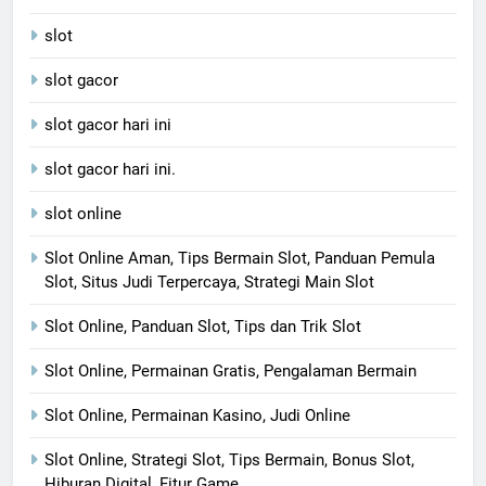
slot
slot gacor
slot gacor hari ini
slot gacor hari ini.
slot online
Slot Online Aman, Tips Bermain Slot, Panduan Pemula
Slot, Situs Judi Terpercaya, Strategi Main Slot
Slot Online, Panduan Slot, Tips dan Trik Slot
Slot Online, Permainan Gratis, Pengalaman Bermain
Slot Online, Permainan Kasino, Judi Online
Slot Online, Strategi Slot, Tips Bermain, Bonus Slot,
Hiburan Digital, Fitur Game