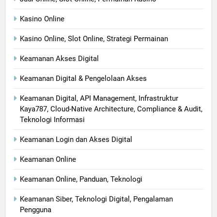
Kasino Online
Kasino Online, Slot Online, Strategi Permainan
Keamanan Akses Digital
Keamanan Digital & Pengelolaan Akses
Keamanan Digital, API Management, Infrastruktur
Kaya787, Cloud-Native Architecture, Compliance & Audit,
Teknologi Informasi
Keamanan Login dan Akses Digital
Keamanan Online
Keamanan Online, Panduan, Teknologi
Keamanan Siber, Teknologi Digital, Pengalaman
Pengguna