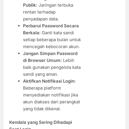
Publik:
Jaringan terbuka
rentan terhadap
penyadapan data.
Perbarui Password Secara
Berkala:
Ganti kata sandi
setiap beberapa bulan untuk
mencegah kebocoran akun.
Jangan Simpan Password
di Browser Umum:
Lebih
baik gunakan pengelola kata
sandi yang aman.
Aktifkan Notifikasi Login:
Beberapa platform
menyediakan notifikasi jika
akun diakses dari perangkat
yang tidak dikenal.
Kendala yang Sering Dihadapi