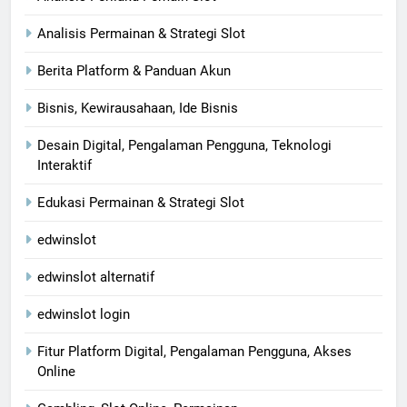
Analisis Permainan & Strategi Slot
Berita Platform & Panduan Akun
Bisnis, Kewirausahaan, Ide Bisnis
Desain Digital, Pengalaman Pengguna, Teknologi
Interaktif
Edukasi Permainan & Strategi Slot
edwinslot
edwinslot alternatif
edwinslot login
Fitur Platform Digital, Pengalaman Pengguna, Akses
Online