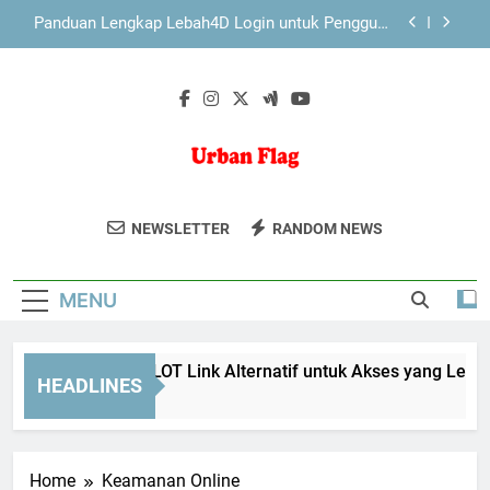
Skip
Daftar Edwinslot Lewat HP dengan Proses yang
to
Lebih Cepat dan Aman
content
Daftar Lebah4D Lewat HP dengan Langkah yang
Lebih Efisien
Panduan EDWINSLOT Link Alternatif untuk Akses
yang Lebih Lancar
Panduan Lengkap Lebah4D Login untuk Pengguna
Baru yang Ingin Akses Lebih Aman dan Terarah
Urban Flag
Dukung Gerakan Sosial Dan Lingkungan
Daftar Edwinslot Lewat HP dengan Proses yang
NEWSLETTER
RANDOM NEWS
Lebih Cepat dan Aman
Bersama Urban Flag. Untuk Perubahan
Daftar Lebah4D Lewat HP dengan Langkah yang
Positif Di Sekitar Kita.
Lebih Efisien
MENU
nduan EDWINSLOT Link Alternatif untuk Akses yang Lebih La
HEADLINES
Month Ago
Home
Keamanan Online