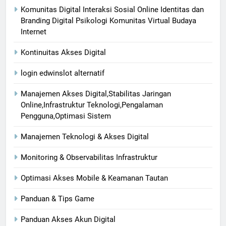
Komunitas Digital Interaksi Sosial Online Identitas dan
Branding Digital Psikologi Komunitas Virtual Budaya
Internet
Kontinuitas Akses Digital
login edwinslot alternatif
Manajemen Akses Digital,Stabilitas Jaringan
Online,Infrastruktur Teknologi,Pengalaman
Pengguna,Optimasi Sistem
Manajemen Teknologi & Akses Digital
Monitoring & Observabilitas Infrastruktur
Optimasi Akses Mobile & Keamanan Tautan
Panduan & Tips Game
Panduan Akses Akun Digital