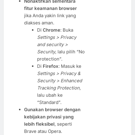
Nonaktifkan sementara
fitur keamanan browser
jika Anda yakin link yang
diakses aman.
Di
Chrome
: Buka
Settings > Privacy
and security >
Security
, lalu pilih “No
protection”.
Di
Firefox
: Masuk ke
Settings > Privacy &
Security > Enhanced
Tracking Protection
,
lalu ubah ke
“Standard”.
Gunakan browser dengan
kebijakan privasi yang
lebih fleksibel
, seperti
Brave atau Opera.