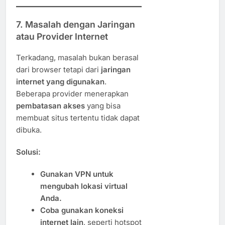
7. Masalah dengan Jaringan
atau Provider Internet
Terkadang, masalah bukan berasal
dari browser tetapi dari
jaringan
internet yang digunakan
.
Beberapa provider menerapkan
pembatasan akses
yang bisa
membuat situs tertentu tidak dapat
dibuka.
Solusi:
Gunakan VPN untuk
mengubah lokasi virtual
Anda.
Coba gunakan koneksi
internet lain
, seperti hotspot