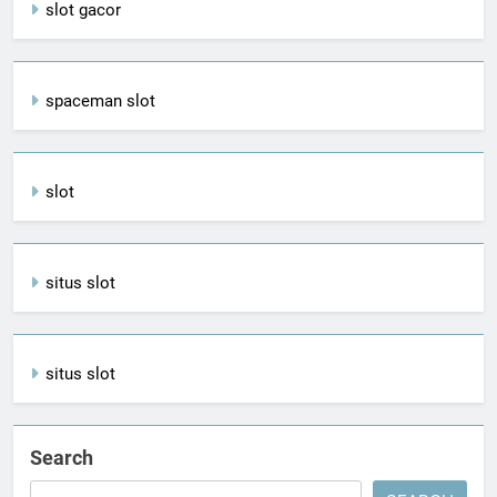
slot gacor
spaceman slot
slot
situs slot
situs slot
Search