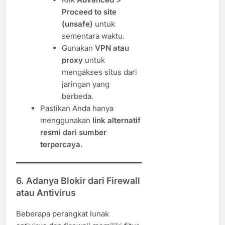
Proceed to site
(unsafe)
untuk
sementara waktu.
Gunakan
VPN atau
proxy
untuk
mengakses situs dari
jaringan yang
berbeda.
Pastikan Anda hanya
menggunakan
link alternatif
resmi dari sumber
terpercaya.
6. Adanya Blokir dari Firewall
atau Antivirus
Beberapa perangkat lunak