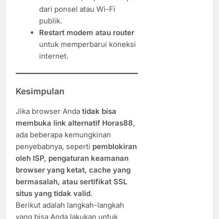
dari ponsel atau Wi-Fi
publik.
Restart modem atau router
untuk memperbarui koneksi
internet.
Kesimpulan
Jika browser Anda
tidak bisa
membuka link alternatif Horas88
,
ada beberapa kemungkinan
penyebabnya, seperti
pemblokiran
oleh ISP, pengaturan keamanan
browser yang ketat, cache yang
bermasalah, atau sertifikat SSL
situs yang tidak valid
.
Berikut adalah langkah-langkah
yang bisa Anda lakukan untuk