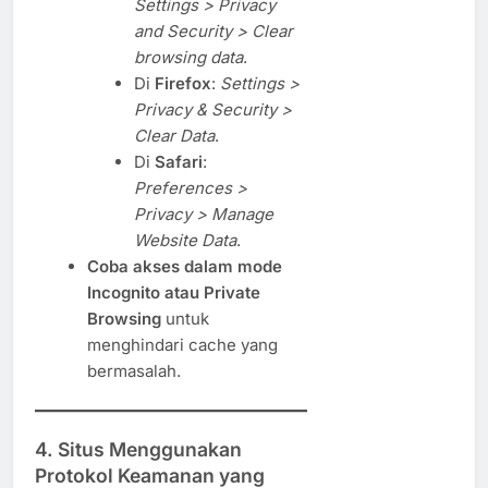
Settings > Privacy
and Security > Clear
browsing data
.
Di
Firefox
:
Settings >
Privacy & Security >
Clear Data
.
Di
Safari
:
Preferences >
Privacy > Manage
Website Data
.
Coba akses dalam mode
Incognito atau Private
Browsing
untuk
menghindari cache yang
bermasalah.
4. Situs Menggunakan
Protokol Keamanan yang