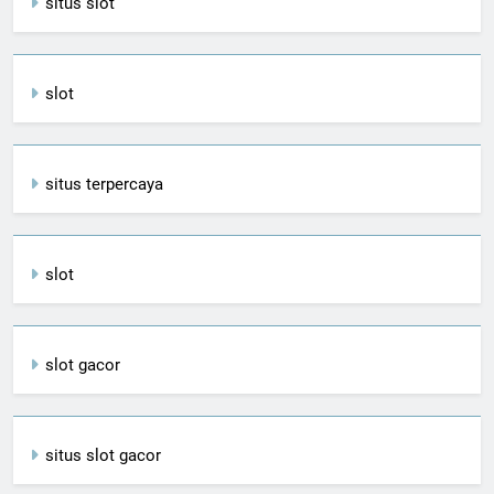
situs slot
slot
situs terpercaya
slot
slot gacor
situs slot gacor