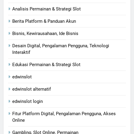
Analisis Permainan & Strategi Slot
Berita Platform & Panduan Akun
Bisnis, Kewirausahaan, Ide Bisnis
Desain Digital, Pengalaman Pengguna, Teknologi
Interaktif
Edukasi Permainan & Strategi Slot
edwinslot
edwinslot alternatif
edwinslot login
Fitur Platform Digital, Pengalaman Pengguna, Akses
Online
Gambling, Slot Online, Permainan