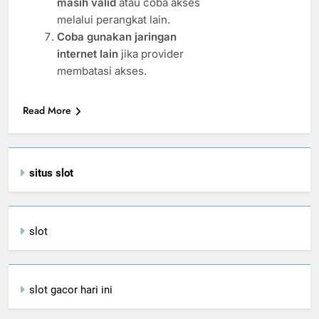
masih valid
atau coba akses
melalui perangkat lain.
Coba gunakan jaringan
internet lain
jika provider
membatasi akses.
Read More
situs slot
slot
slot gacor hari ini