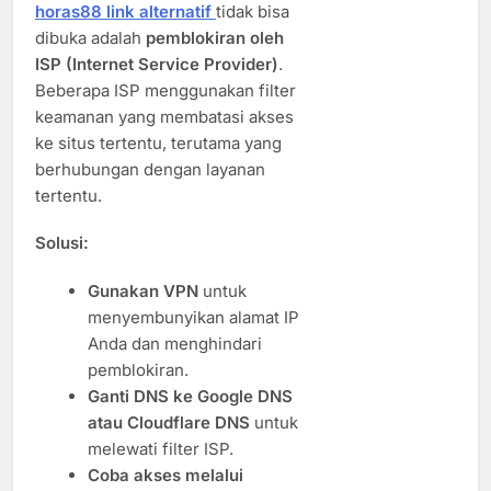
horas88 link alternatif
tidak bisa
dibuka adalah
pemblokiran oleh
ISP (Internet Service Provider)
.
Beberapa ISP menggunakan filter
keamanan yang membatasi akses
ke situs tertentu, terutama yang
berhubungan dengan layanan
tertentu.
Solusi:
Gunakan VPN
untuk
menyembunyikan alamat IP
Anda dan menghindari
pemblokiran.
Ganti DNS ke Google DNS
atau Cloudflare DNS
untuk
melewati filter ISP.
Coba akses melalui