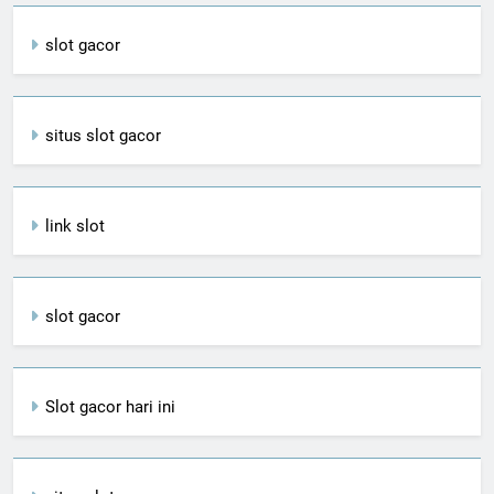
slot gacor
situs slot gacor
link slot
slot gacor
Slot gacor hari ini