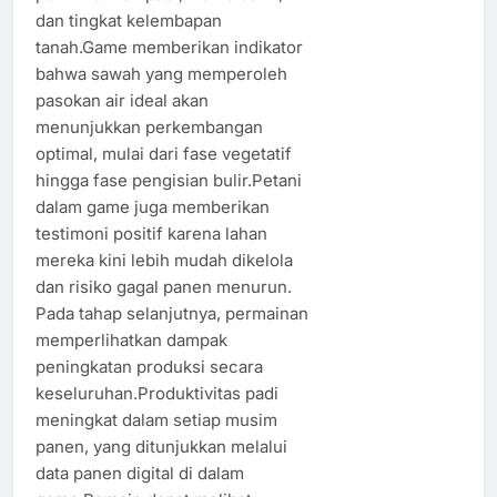
dan tingkat kelembapan
tanah.Game memberikan indikator
bahwa sawah yang memperoleh
pasokan air ideal akan
menunjukkan perkembangan
optimal, mulai dari fase vegetatif
hingga fase pengisian bulir.Petani
dalam game juga memberikan
testimoni positif karena lahan
mereka kini lebih mudah dikelola
dan risiko gagal panen menurun.
Pada tahap selanjutnya, permainan
memperlihatkan dampak
peningkatan produksi secara
keseluruhan.Produktivitas padi
meningkat dalam setiap musim
panen, yang ditunjukkan melalui
data panen digital di dalam