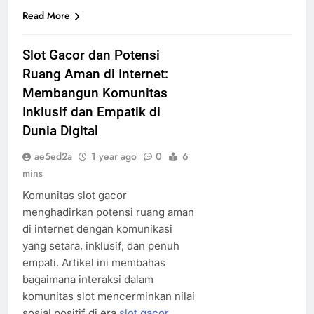
Read More
Slot Gacor dan Potensi
Ruang Aman di Internet:
Membangun Komunitas
Inklusif dan Empatik di
Dunia Digital
ae5ed2a
1 year ago
0
6
mins
Komunitas slot gacor
menghadirkan potensi ruang aman
di internet dengan komunikasi
yang setara, inklusif, dan penuh
empati. Artikel ini membahas
bagaimana interaksi dalam
komunitas slot mencerminkan nilai
sosial positif di era
slot gacor
.