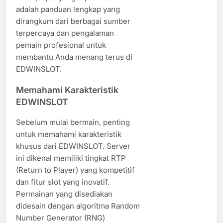
adalah panduan lengkap yang
dirangkum dari berbagai sumber
terpercaya dan pengalaman
pemain profesional untuk
membantu Anda menang terus di
EDWINSLOT.
Memahami Karakteristik
EDWINSLOT
Sebelum mulai bermain, penting
untuk memahami karakteristik
khusus dari EDWINSLOT. Server
ini dikenal memiliki tingkat RTP
(Return to Player) yang kompetitif
dan fitur slot yang inovatif.
Permainan yang disediakan
didesain dengan algoritma Random
Number Generator (RNG)