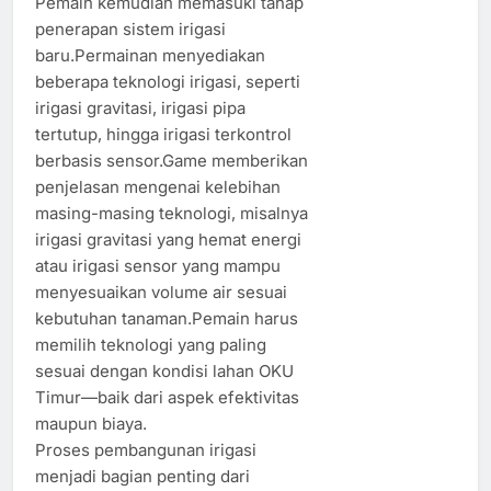
Pemain kemudian memasuki tahap
penerapan sistem irigasi
baru.Permainan menyediakan
beberapa teknologi irigasi, seperti
irigasi gravitasi, irigasi pipa
tertutup, hingga irigasi terkontrol
berbasis sensor.Game memberikan
penjelasan mengenai kelebihan
masing-masing teknologi, misalnya
irigasi gravitasi yang hemat energi
atau irigasi sensor yang mampu
menyesuaikan volume air sesuai
kebutuhan tanaman.Pemain harus
memilih teknologi yang paling
sesuai dengan kondisi lahan OKU
Timur—baik dari aspek efektivitas
maupun biaya.
Proses pembangunan irigasi
menjadi bagian penting dari