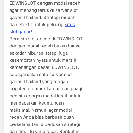
EDWINSLOT dengan modal receh
agar menang terus di server slot
gacor Thailand. Strategi mudah
dan efektif untuk peluang
situs
slot gacor
!
Bermain slot online di EDWINSLOT
dengan modal receh bukan hanya
sekadar hiburan, tetapi juga
kesempatan nyata untuk meraih
kemenangan besar. EDWINSLOT,
sebagai salah satu server slot
gacor Thailand yang tengah
populer, memberikan peluang bagi
pemain dengan modal kecil untuk
mendapatkan keuntungan
maksimal. Namun, agar modal
receh Anda bisa berbuah cuan
berkelanjutan, diperlukan strategi
dan tips jitu yang tepat. Berikut ini