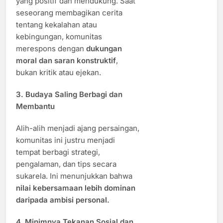
yang positif dan mendukung. Saat
seseorang membagikan cerita
tentang kekalahan atau
kebingungan, komunitas
merespons dengan
dukungan
moral dan saran konstruktif
,
bukan kritik atau ejekan.
3.
Budaya Saling Berbagi dan
Membantu
Alih-alih menjadi ajang persaingan,
komunitas ini justru menjadi
tempat berbagi strategi,
pengalaman, dan tips secara
sukarela. Ini menunjukkan bahwa
nilai kebersamaan lebih dominan
daripada ambisi personal.
4.
Minimnya Tekanan Sosial dan