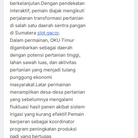
berkelanjutan.Dengan pendekatan
interaktif, pemain diajak mengikuti
perjalanan transformasi pertanian
di salah satu daerah sentra pangan
di Sumatera
slot gacor
.
Dalam permainan, OKU Timur
digambarkan sebagai daerah
dengan potensi pertanian tinggi,
lahan sawah luas, dan aktivitas
pertanian yang menjadi tulang
punggung ekonomi
masyarakat.Latar permainan
menampilkan desa-desa pertanian
yang sebelumnya mengalami
fluktuasi hasil panen akibat sistem
irigasi yang kurang efektif.Pemain
berperan sebagai koordinator
program peningkatan produksi
padi yang bertugas