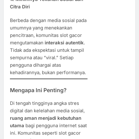
Citra Diri
Berbeda dengan media sosial pada
umumnya yang menekankan
pencitraan, komunitas slot gacor
mengutamakan
interaksi autentik
.
Tidak ada ekspektasi untuk tampil
sempurna atau “viral.” Setiap
pengguna dihargai atas
kehadirannya, bukan performanya.
Mengapa Ini Penting?
Di tengah tingginya angka stres
digital dan kelelahan media sosial,
ruang aman menjadi kebutuhan
utama
bagi pengguna internet saat
ini. Komunitas seperti slot gacor