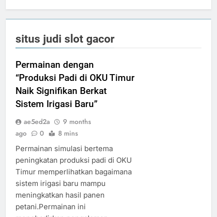
situs judi slot gacor
Permainan dengan
“Produksi Padi di OKU Timur
Naik Signifikan Berkat
Sistem Irigasi Baru”
ae5ed2a
9 months
ago
0
8 mins
Permainan simulasi bertema
peningkatan produksi padi di OKU
Timur memperlihatkan bagaimana
sistem irigasi baru mampu
meningkatkan hasil panen
petani.Permainan ini