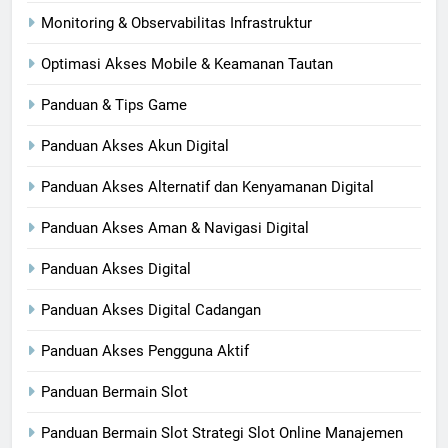
Monitoring & Observabilitas Infrastruktur
Optimasi Akses Mobile & Keamanan Tautan
Panduan & Tips Game
Panduan Akses Akun Digital
Panduan Akses Alternatif dan Kenyamanan Digital
Panduan Akses Aman & Navigasi Digital
Panduan Akses Digital
Panduan Akses Digital Cadangan
Panduan Akses Pengguna Aktif
Panduan Bermain Slot
Panduan Bermain Slot Strategi Slot Online Manajemen