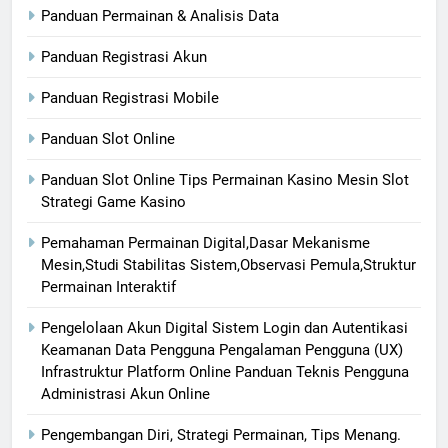
Panduan Permainan & Analisis Data
Panduan Registrasi Akun
Panduan Registrasi Mobile
Panduan Slot Online
Panduan Slot Online Tips Permainan Kasino Mesin Slot
Strategi Game Kasino
Pemahaman Permainan Digital,Dasar Mekanisme
Mesin,Studi Stabilitas Sistem,Observasi Pemula,Struktur
Permainan Interaktif
Pengelolaan Akun Digital Sistem Login dan Autentikasi
Keamanan Data Pengguna Pengalaman Pengguna (UX)
Infrastruktur Platform Online Panduan Teknis Pengguna
Administrasi Akun Online
Pengembangan Diri, Strategi Permainan, Tips Menang.