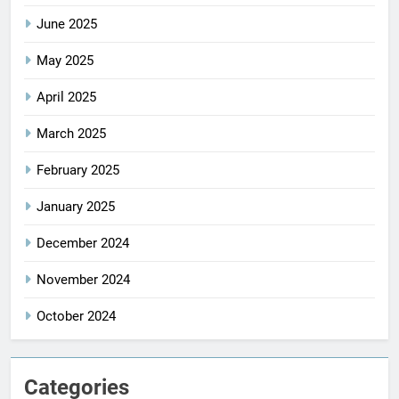
June 2025
May 2025
April 2025
March 2025
February 2025
January 2025
December 2024
November 2024
October 2024
Categories