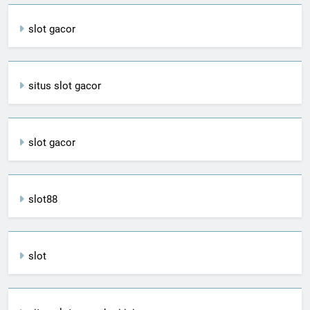
slot gacor
situs slot gacor
slot gacor
slot88
slot