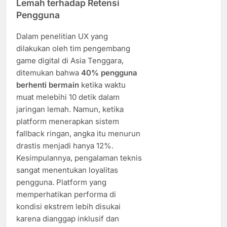
Lemah terhadap Retensi
Pengguna
Dalam penelitian UX yang
dilakukan oleh tim pengembang
game digital di Asia Tenggara,
ditemukan bahwa
40% pengguna
berhenti bermain
ketika waktu
muat melebihi 10 detik dalam
jaringan lemah. Namun, ketika
platform menerapkan sistem
fallback ringan, angka itu menurun
drastis menjadi hanya 12%.
Kesimpulannya, pengalaman teknis
sangat menentukan loyalitas
pengguna. Platform yang
memperhatikan performa di
kondisi ekstrem lebih disukai
karena dianggap inklusif dan