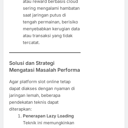
atau reward berbasis cloud
sering mengalami hambatan
saat jaringan putus di
tengah permainan, berisiko
menyebabkan kerugian data
atau transaksi yang tidak
tercatat.
Solusi dan Strategi
Mengatasi Masalah Performa
Agar platform slot online tetap
dapat diakses dengan nyaman di
jaringan lemah, beberapa
pendekatan teknis dapat
diterapkan:
Penerapan Lazy Loading
Teknik ini memungkinkan