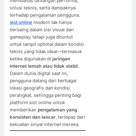
membahas tantangan performa,
solusi teknis, serta dampaknya
terhadap pengalaman pengguna.
slot online
modern tak hanya
bersaing dalam sisi visual dan
gameplay, tetapi juga dituntut
untuk tampil optimal dalam kondisi
teknis yang tidak ideal—termasuk
ketika digunakan di
jaringan
internet lemah atau tidak stabil
.
Dalam dunia digital saat ini,
pengguna datang dari berbagai
lokasi geografis dan kondisi
perangkat, sehingga penting bagi
platform slot online untuk
memberikan
pengalaman yang
konsisten dan lancar
, terlepas dari
kekuatan sinyal internet mereka.