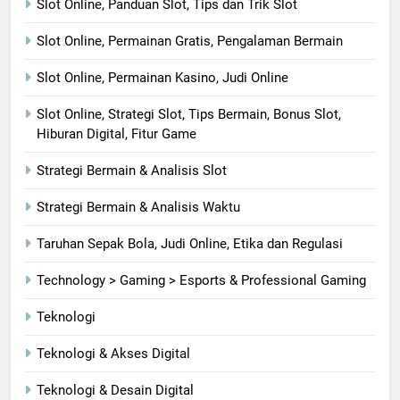
Slot Online, Panduan Slot, Tips dan Trik Slot
Slot Online, Permainan Gratis, Pengalaman Bermain
Slot Online, Permainan Kasino, Judi Online
Slot Online, Strategi Slot, Tips Bermain, Bonus Slot,
Hiburan Digital, Fitur Game
Strategi Bermain & Analisis Slot
Strategi Bermain & Analisis Waktu
Taruhan Sepak Bola, Judi Online, Etika dan Regulasi
Technology > Gaming > Esports & Professional Gaming
Teknologi
Teknologi & Akses Digital
Teknologi & Desain Digital