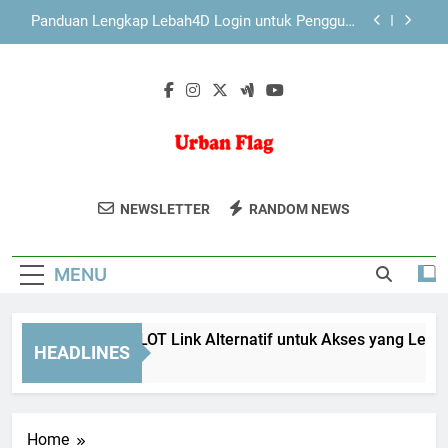
Skip
Daftar Edwinslot Lewat HP dengan Proses yang
to
Lebih Cepat dan Aman
content
Daftar Lebah4D Lewat HP dengan Langkah yang
Lebih Efisien
Panduan EDWINSLOT Link Alternatif untuk Akses
yang Lebih Lancar
Panduan Lengkap Lebah4D Login untuk Pengguna
Baru yang Ingin Akses Lebih Aman dan Terarah
Urban Flag
Dukung Gerakan Sosial Dan Lingkungan
Daftar Edwinslot Lewat HP dengan Proses yang
NEWSLETTER
RANDOM NEWS
Lebih Cepat dan Aman
Bersama Urban Flag. Untuk Perubahan
Daftar Lebah4D Lewat HP dengan Langkah yang
Positif Di Sekitar Kita.
Lebih Efisien
MENU
anduan EDWINSLOT Link Alternatif untuk Akses yang Lebih L
HEADLINES
 Month Ago
Home