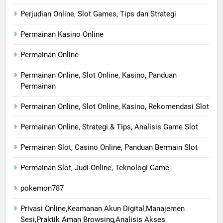
Perjudian Online, Slot Games, Tips dan Strategi
Permainan Kasino Online
Permainan Online
Permainan Online, Slot Online, Kasino, Panduan
Permainan
Permainan Online, Slot Online, Kasino, Rekomendasi Slot
Permainan Online, Strategi & Tips, Analisis Game Slot
Permainan Slot, Casino Online, Panduan Bermain Slot
Permainan Slot, Judi Online, Teknologi Game
pokemon787
Privasi Online,Keamanan Akun Digital,Manajemen
Sesi,Praktik Aman Browsing,Analisis Akses