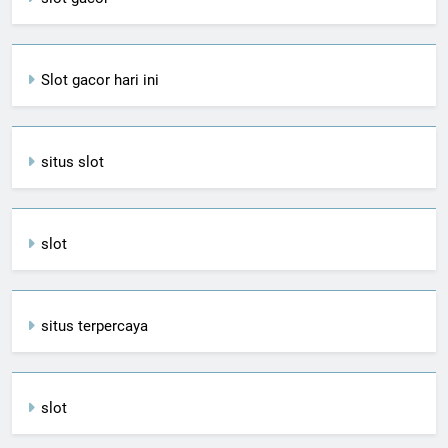
Slot gacor hari ini
situs slot
slot
situs terpercaya
slot