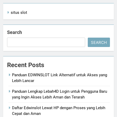
situs slot
Search
SEARCH
Recent Posts
Panduan EDWINSLOT Link Alternatif untuk Akses yang
Lebih Lancar
Panduan Lengkap Lebah4D Login untuk Pengguna Baru
yang Ingin Akses Lebih Aman dan Terarah
Daftar Edwinslot Lewat HP dengan Proses yang Lebih
Cepat dan Aman