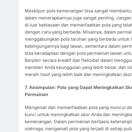
Meskipun pola kemenangan bisa sangat membantu, 
dalam menerapkannya juga sangat penting. Jangan t
di luar kebiasaan dan memanfaatkan pola yang telah
dengan cara yang berbeda. Misalnya, dalam permai
menggabungkan pola taruhan yang berbeda untuk 
kebingungannya bagi lawan, sementara dalam perm
bisa beradaptasi dengan pola permainan lawan unt
Berpikir secara kreatif dan fleksibel dalam menggu
memberi Anda keunggulan yang lebih besar, dan ini
meraih hasil yang lebih baik dan meningkatkan skor
7.
Kesimpulan: Pola yang Dapat Meningkatkan Sk
Permainan
Mengenali dan memanfaatkan pola yang muncul da
kunci untuk meningkatkan skor Anda dan meningka
kemenangan. Dalam permainan berbasis keterampila
olahraga, mengamati pola yang terjadi di setiap p