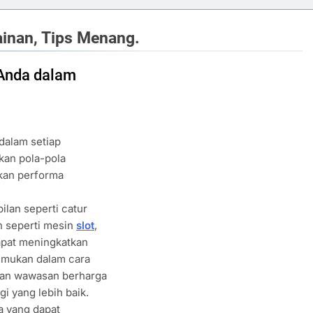
ainan, Tips Menang.
 Anda dalam
dalam setiap
kan pola-pola
kan performa
lan seperti catur
n seperti mesin
slot
,
apat meningkatkan
emukan dalam cara
kan wawasan berharga
i yang lebih baik.
a yang dapat