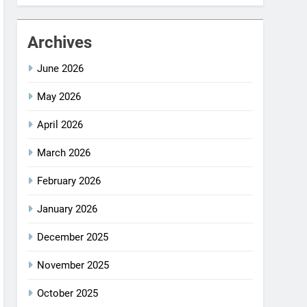
Archives
June 2026
May 2026
April 2026
March 2026
February 2026
January 2026
December 2025
November 2025
October 2025