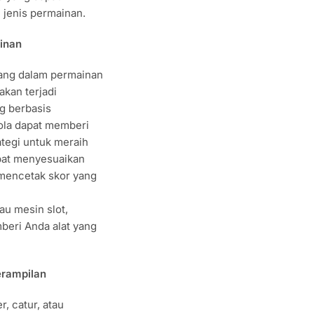
jenis permainan.
inan
lang dalam permainan
kan terjadi
ng berbasis
ola dapat memberi
tegi untuk meraih
pat menyesuaikan
 mencetak skor yang
au mesin slot,
beri Anda alat yang
erampilan
, catur, atau