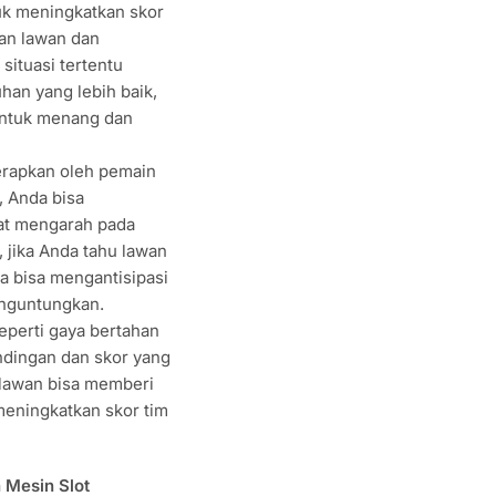
tuk meningkatkan skor
han lawan dan
situasi tertentu
an yang lebih baik,
untuk menang dan
terapkan oleh pemain
, Anda bisa
at mengarah pada
jika Anda tahu lawan
 bisa mengantisipasi
nguntungkan.
seperti gaya bertahan
ndingan dan skor yang
 lawan bisa memberi
eningkatkan skor tim
 Mesin Slot