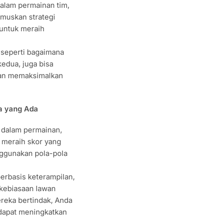
dalam permainan tim,
muskan strategi
 untuk meraih
 seperti bagaimana
edua, juga bisa
dan memaksimalkan
a yang Ada
n dalam permainan,
 meraih skor yang
nggunakan pola-pola
erbasis keterampilan,
u kebiasaan lawan
reka bertindak, Anda
dapat meningkatkan