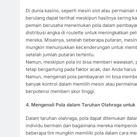
Di dunia kasino, seperti mesin slot atau permainan 
berulang dapat terlihat meskipun hasilnya sering ka
pemain berusaha menemukan pola dalam pembayara
distribusi angka di roulette untuk meningkatkan 
mereka. Misalnya, setelah beberapa putaran, mesin 
mungkin menunjukkan kecenderungan untuk memb
setelah jumlah putaran tertentu.
Namun, meskipun pola ini bisa memberi wawasan, 
tetap bergantung pada faktor acak, dan Anda harus t
Namun, mengenali pola pembayaran ini bisa member
banyak kontrol dalam memilih mesin atau permaina
berpotensi memberi skor tinggi.
4.
Mengenali Pola dalam Taruhan Olahraga untuk
Dalam taruhan olahraga, pola dapat ditemukan dala
individu bermain dan bagaimana mereka memperole
beberapa tim mungkin memiliki pola dalam cara m