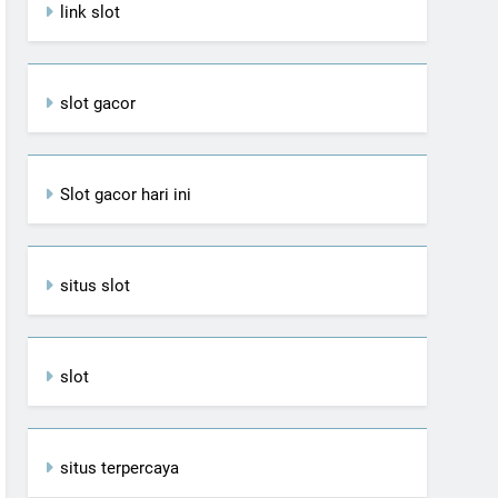
link slot
slot gacor
Slot gacor hari ini
situs slot
slot
situs terpercaya