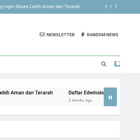
g Ingin Akses Lebih Aman dan Terarah
gan Proses yang Lebih Cepat dan Aman
HP dengan Langkah yang Lebih Efisien
NEWSLETTER
RANDOM NEWS
rnatif untuk Akses yang Lebih Lancar
an Positif Di Sekitar Kita.
g Ingin Akses Lebih Aman dan Terarah
gan Proses yang Lebih Cepat dan Aman
HP dengan Langkah yang Lebih Efisien
an Terarah
Daftar Edwinslot Lewat HP dengan Proses 
2 Months Ago