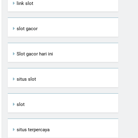
link slot
slot gacor
Slot gacor hari ini
situs slot
slot
situs terpercaya