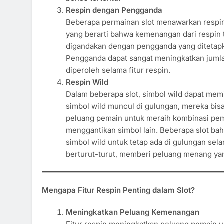
Respin dengan Pengganda
Beberapa permainan slot menawarkan respi
yang berarti bahwa kemenangan dari respin 
digandakan dengan pengganda yang ditetapk
Pengganda dapat sangat meningkatkan jum
diperoleh selama fitur respin.
Respin Wild
Dalam beberapa slot, simbol wild dapat memi
simbol wild muncul di gulungan, mereka bi
peluang pemain untuk meraih kombinasi p
menggantikan simbol lain. Beberapa slot b
simbol wild untuk tetap ada di gulungan sel
berturut-turut, memberi peluang menang yang
Mengapa Fitur Respin Penting dalam Slot?
Meningkatkan Peluang Kemenangan