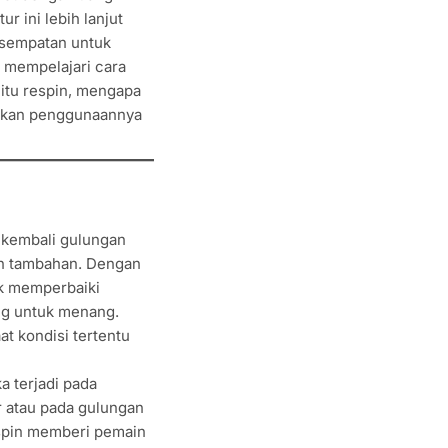
r ini lebih lanjut
sempatan untuk
l mempelajari cara
 itu respin, mengapa
malkan penggunaannya
kembali gulungan
an tambahan. Dengan
uk memperbaiki
ng untuk menang.
at kondisi tertentu
a terjadi pada
 atau pada gulungan
spin memberi pemain