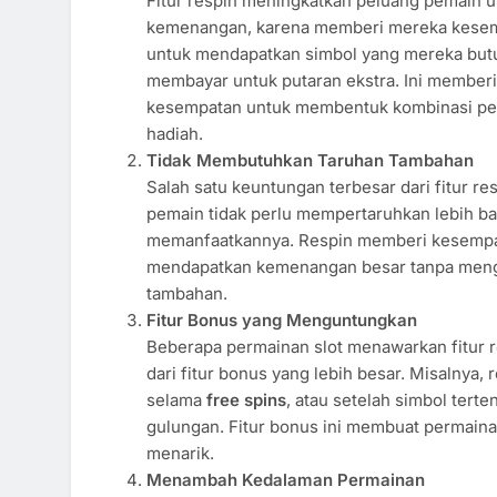
Fitur respin meningkatkan peluang pemain u
kemenangan, karena memberi mereka kese
untuk mendapatkan simbol yang mereka but
membayar untuk putaran ekstra. Ini memberi
kesempatan untuk membentuk kombinasi p
hadiah.
Tidak Membutuhkan Taruhan Tambahan
Salah satu keuntungan terbesar dari fitur r
pemain tidak perlu mempertaruhkan lebih b
memanfaatkannya. Respin memberi kesempa
mendapatkan kemenangan besar tanpa meng
tambahan.
Fitur Bonus yang Menguntungkan
Beberapa permainan slot menawarkan fitur r
dari fitur bonus yang lebih besar. Misalnya, r
selama
free spins
, atau setelah simbol terte
gulungan. Fitur bonus ini membuat permaina
menarik.
Menambah Kedalaman Permainan