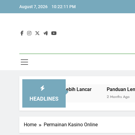
Skip
August 7, 2026
10:22:12 PM
to
content
Urb
Dukung Ger
ntuk Akses yang Lebih Lancar
Panduan Lengkap Lebah4
2 Months Ago
HEADLINES
Home
Permainan Kasino Online