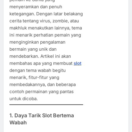
menyeramkan dan penuh
ketegangan. Dengan latar belakang
cerita tentang virus, zombie, atau
makhluk menakutkan lainnya, tema
ini menarik perhatian pemain yang
menginginkan pengalaman
bermain yang unik dan
mendebarkan. Artikel ini akan
membahas apa yang membuat
slot
dengan tema wabah begitu
menarik, fitur-fitur yang
membedakannya, dan beberapa
contoh permainan yang pantas
untuk dicoba.
1. Daya Tarik Slot Bertema
Wabah