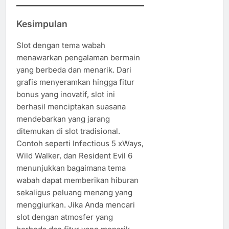
Kesimpulan
Slot dengan tema wabah
menawarkan pengalaman bermain
yang berbeda dan menarik. Dari
grafis menyeramkan hingga fitur
bonus yang inovatif, slot ini
berhasil menciptakan suasana
mendebarkan yang jarang
ditemukan di slot tradisional.
Contoh seperti Infectious 5 xWays,
Wild Walker, dan Resident Evil 6
menunjukkan bagaimana tema
wabah dapat memberikan hiburan
sekaligus peluang menang yang
menggiurkan. Jika Anda mencari
slot dengan atmosfer yang