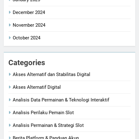
December 2024
November 2024
October 2024
Categories
Akses Alternatif dan Stabilitas Digital
Akses Alternatif Digital
Analisis Data Permainan & Teknologi Interaktif
Analisis Perilaku Pemain Slot
Analisis Permainan & Strategi Slot
Berita Platform & Panduan Akun