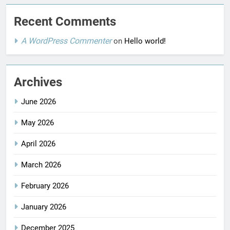
Recent Comments
A WordPress Commenter
on
Hello world!
Archives
June 2026
May 2026
April 2026
March 2026
February 2026
January 2026
December 2025