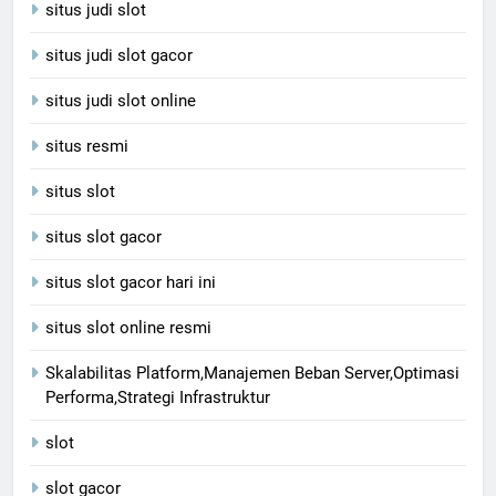
situs judi slot
situs judi slot gacor
situs judi slot online
situs resmi
situs slot
situs slot gacor
situs slot gacor hari ini
situs slot online resmi
Skalabilitas Platform,Manajemen Beban Server,Optimasi
Performa,Strategi Infrastruktur
slot
slot gacor