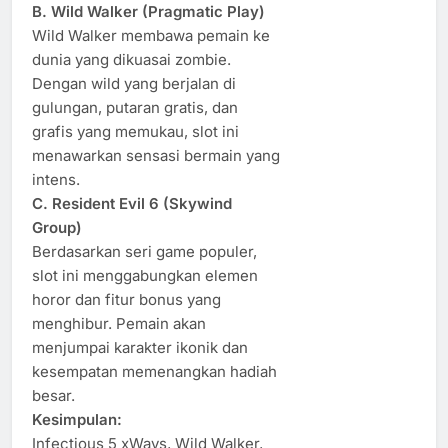
B. Wild Walker (Pragmatic Play)
Wild Walker membawa pemain ke
dunia yang dikuasai zombie.
Dengan wild yang berjalan di
gulungan, putaran gratis, dan
grafis yang memukau, slot ini
menawarkan sensasi bermain yang
intens.
C. Resident Evil 6 (Skywind
Group)
Berdasarkan seri game populer,
slot ini menggabungkan elemen
horor dan fitur bonus yang
menghibur. Pemain akan
menjumpai karakter ikonik dan
kesempatan memenangkan hadiah
besar.
Kesimpulan:
Infectious 5 xWays, Wild Walker,