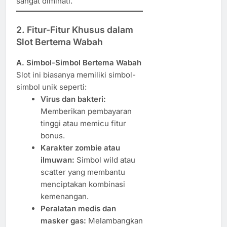
sangat diminati.
2. Fitur-Fitur Khusus dalam
Slot Bertema Wabah
A. Simbol-Simbol Bertema Wabah
Slot ini biasanya memiliki simbol-
simbol unik seperti:
Virus dan bakteri:
Memberikan pembayaran
tinggi atau memicu fitur
bonus.
Karakter zombie atau
ilmuwan:
Simbol wild atau
scatter yang membantu
menciptakan kombinasi
kemenangan.
Peralatan medis dan
masker gas:
Melambangkan