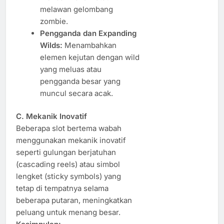
melawan gelombang
zombie.
Pengganda dan Expanding
Wilds:
Menambahkan
elemen kejutan dengan wild
yang meluas atau
pengganda besar yang
muncul secara acak.
C. Mekanik Inovatif
Beberapa slot bertema wabah
menggunakan mekanik inovatif
seperti gulungan berjatuhan
(cascading reels) atau simbol
lengket (sticky symbols) yang
tetap di tempatnya selama
beberapa putaran, meningkatkan
peluang untuk menang besar.