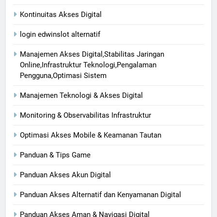
Kontinuitas Akses Digital
login edwinslot alternatif
Manajemen Akses Digital,Stabilitas Jaringan
Online,Infrastruktur Teknologi,Pengalaman
Pengguna,Optimasi Sistem
Manajemen Teknologi & Akses Digital
Monitoring & Observabilitas Infrastruktur
Optimasi Akses Mobile & Keamanan Tautan
Panduan & Tips Game
Panduan Akses Akun Digital
Panduan Akses Alternatif dan Kenyamanan Digital
Panduan Akses Aman & Navigasi Digital