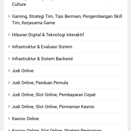
Culture
Gaming, Strategi Tim, Tips Bermain, Pengembangan Skill
Tim, Kerjasama Game
Hiburan Digital & Teknologi Interaktif
Infrastruktur & Evaluasi Sistem
Infrastruktur & Sistem Backend
Judi Online
Judi Online, Panduan Pemula
Judi Online, Slot Online, Pembayaran Cepat
Judi Online, Slot Online, Permainan Kasino
Kasino Online
Kasino Online, Slot Online, Strategi Permainan