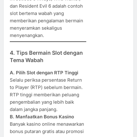
dan Resident Evil 6 adalah contoh
slot bertema wabah yang
memberikan pengalaman bermain
menyeramkan sekaligus
menyenangkan.
4. Tips Bermain Slot dengan
Tema Wabah
A. Pilih Slot dengan RTP Tinggi
Selalu periksa persentase Return
to Player (RTP) sebelum bermain.
RTP tinggi memberikan peluang
pengembalian yang lebih baik
dalam jangka panjang.
B. Manfaatkan Bonus Kasino
Banyak kasino online menawarkan
bonus putaran gratis atau promosi