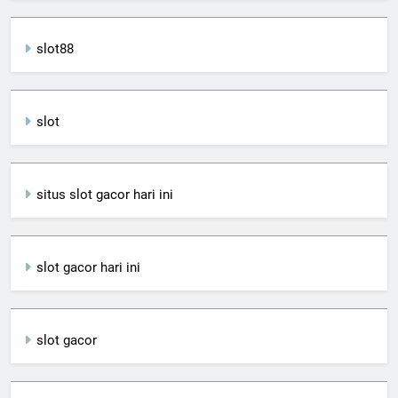
slot88
slot
situs slot gacor hari ini
slot gacor hari ini
slot gacor