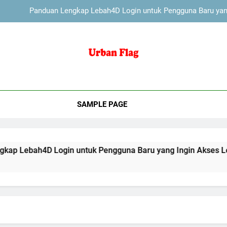
Panduan Lengkap Lebah4D Login untuk Pengguna Baru yan
Daftar Edwinslot Lewat HP den
Daftar Lebah4D Lewat 
an Flag
Panduan EDWINSLOT Link Alte
akan Sosial Dan Lingkungan Bersama Urban Flag. Untuk Perubah
Panduan Lengkap Lebah4D Login untuk Pengguna Baru yan
SAMPLE PAGE
Daftar Edwinslot Lewat HP den
Daftar Lebah4D Lewat 
D Login untuk Pengguna Baru yang Ingin Akses Lebih Aman d