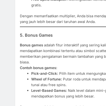
gratis.
Dengan memanfaatkan multiplier, Anda bisa mend
yang jauh lebih besar dari taruhan awal Anda.
5. Bonus Games
Bonus games
adalah fitur interaktif yang sering ka
mendapatkan kombinasi tertentu atau simbol scatter.
memberikan pengalaman bermain tambahan yang be
biasa.
Contoh bonus games:
Pick-and-Click:
Pilih item untuk mengungka
Wheel of Fortune:
Putar roda untuk mendap
tunai atau free spins.
Level-Based Games:
Naik level dalam mini
mendapatkan bonus yang lebih besar.