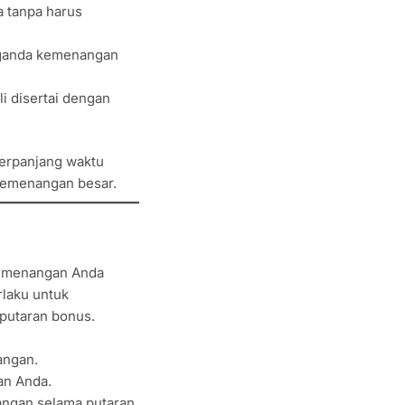
a tanpa harus
ganda kemenangan
li disertai dengan
erpanjang waktu
kemenangan besar.
kemenangan Anda
rlaku untuk
putaran bonus.
angan.
an Anda.
ngan selama putaran