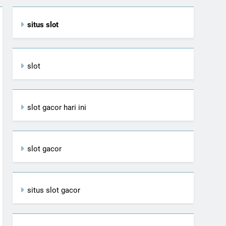
situs slot
slot
slot gacor hari ini
slot gacor
situs slot gacor