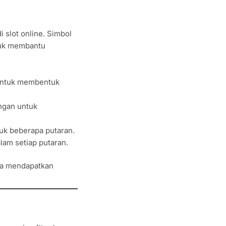
i slot online. Simbol
ntuk membantu
untuk membentuk
ngan untuk
uk beberapa putaran.
lam setiap putaran.
sa mendapatkan