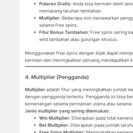
Putaran Gratis:
Anda bisa bermain lebih lam
memasang taruhan tambahan.
Multiplier:
Beberapa slot menawarkan peng
selama free spins.
Fitur Bonus Tambahan:
Free spins sering ka
wild tambahan atau gulungan khusus.
Menggunakan free spins dengan bijak dapat memp
bermain dan meningkatkan peluang mendapatkan 
4. Multiplier (Pengganda)
Multiplier
adalah fitur yang meningkatkan jumlah 
dengan pengganda tertentu. Pengganda ini bisa be
kemenangan selama permainan utama atau selama 
Jenis multiplier yang sering ditemukan:
Win Multiplier:
Diterapkan pada total kemen
Bet Multiplier:
Diterapkan pada jumlah taruh
Free Spins Multiplier:
Meningkatkan kemena