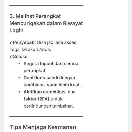
3. Melihat Perangkat
Mencurigakan dalam Riwayat
Login
?
Penyebab:
Bisa jadi ada akses
ilegal ke akun Anda.
?
Solusi:
Segera logout dari semua
perangkat
.
Ganti kata sandi dengan
kombinasi yang lebih kuat
.
Aktifkan autentikasi dua
faktor (2FA)
untuk
perlindungan tambahan.
Tips Menjaga Keamanan