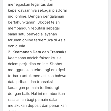
menegaskan legalitas dan
kepercayaannya sebagai platform
judi online. Dengan pengalaman
bertahun-tahun, Sbobet telah
membangun reputasi sebagai
salah satu penyedia layanan
taruhan online terkemuka di Asia
dan dunia.
2. Keamanan Data dan Transaksi
Keamanan adalah faktor krusial
dalam perjudian online. Sbobet
menggunakan teknologi enkripsi
terbaru untuk memastikan bahwa
data pribadi dan transaksi
keuangan pemain terlindungi
dengan baik. Hal ini memberikan
rasa aman bagi pemain dalam
melakukan deposit dan penarikan