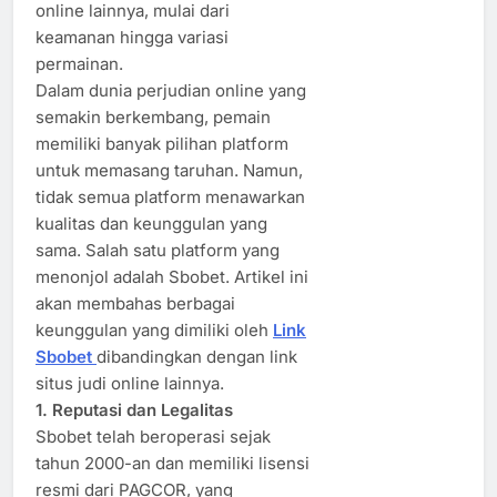
online lainnya, mulai dari
keamanan hingga variasi
permainan.
Dalam dunia perjudian online yang
semakin berkembang, pemain
memiliki banyak pilihan platform
untuk memasang taruhan. Namun,
tidak semua platform menawarkan
kualitas dan keunggulan yang
sama. Salah satu platform yang
menonjol adalah Sbobet. Artikel ini
akan membahas berbagai
keunggulan yang dimiliki oleh
Link
Sbobet
dibandingkan dengan link
situs judi online lainnya.
1. Reputasi dan Legalitas
Sbobet telah beroperasi sejak
tahun 2000-an dan memiliki lisensi
resmi dari PAGCOR, yang