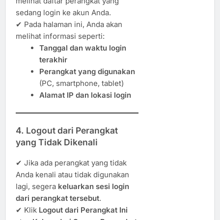
melihat daftar perangkat yang
sedang login ke akun Anda.
✔ Pada halaman ini, Anda akan
melihat informasi seperti:
Tanggal dan waktu login
terakhir
Perangkat yang digunakan
(PC, smartphone, tablet)
Alamat IP dan lokasi login
4. Logout dari Perangkat
yang Tidak Dikenali
✔ Jika ada perangkat yang tidak
Anda kenali atau tidak digunakan
lagi, segera
keluarkan sesi login
dari perangkat tersebut
.
✔ Klik
Logout dari Perangkat Ini