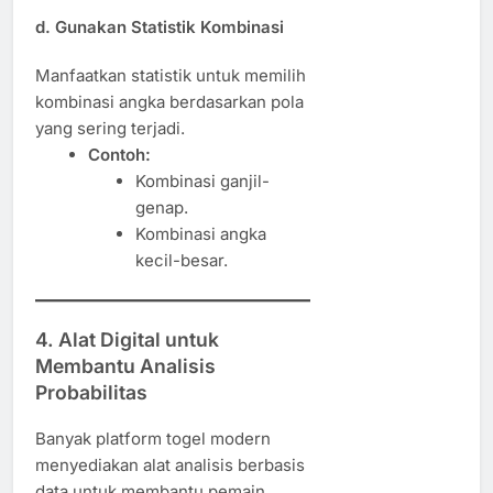
d. Gunakan Statistik Kombinasi
Manfaatkan statistik untuk memilih
kombinasi angka berdasarkan pola
yang sering terjadi.
Contoh:
Kombinasi ganjil-
genap.
Kombinasi angka
kecil-besar.
4. Alat Digital untuk
Membantu Analisis
Probabilitas
Banyak platform togel modern
menyediakan alat analisis berbasis
data untuk membantu pemain