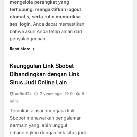
mengelola perangkat yang
terhubung, mengaktifkan logout
otomatis, serta rutin memeriksa
sesi login
, Anda dapat memastikan
bahwa akun Anda tetap aman dari
penyalahgunaan.
Read More
Keunggulan Link Sbobet
Dibandingkan dengan Link
Situs Judi Online Lain
ae5ed2a
2 years ago
0
5
mins
Temukan alasan mengapa link
Sbobet menawarkan pengalaman
bermain yang lebih unggul
dibandingkan dengan link situs judi