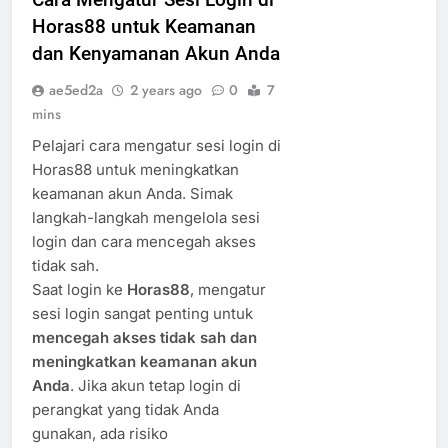
Horas88 untuk Keamanan
dan Kenyamanan Akun Anda
ae5ed2a
2 years ago
0
7
mins
Pelajari cara mengatur sesi login di
Horas88 untuk meningkatkan
keamanan akun Anda. Simak
langkah-langkah mengelola sesi
login dan cara mencegah akses
tidak sah.
Saat login ke
Horas88
, mengatur
sesi login sangat penting untuk
mencegah akses tidak sah dan
meningkatkan keamanan akun
Anda
. Jika akun tetap login di
perangkat yang tidak Anda
gunakan, ada risiko