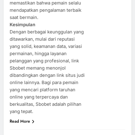
memastikan bahwa pemain selalu
mendapatkan pengalaman terbaik
saat bermain.
Kesimpulan
Dengan berbagai keunggulan yang
ditawarkan, mulai dari reputasi
yang solid, keamanan data, variasi
permainan, hingga layanan
pelanggan yang profesional, link
Sbobet memang menonjol
dibandingkan dengan link situs judi
online lainnya. Bagi para pemain
yang mencari platform taruhan
online yang terpercaya dan
berkualitas, Sbobet adalah pilihan
yang tepat.
Read More