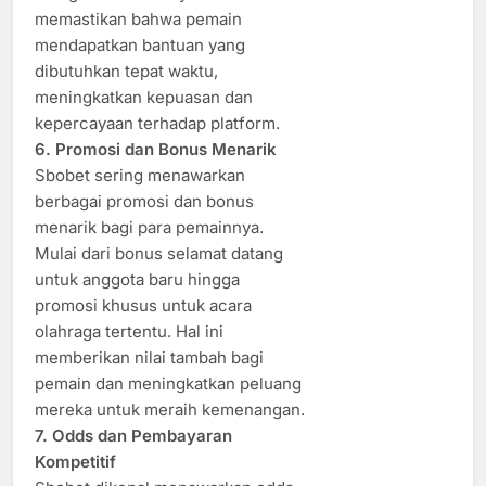
memastikan bahwa pemain
mendapatkan bantuan yang
dibutuhkan tepat waktu,
meningkatkan kepuasan dan
kepercayaan terhadap platform.
6. Promosi dan Bonus Menarik
Sbobet sering menawarkan
berbagai promosi dan bonus
menarik bagi para pemainnya.
Mulai dari bonus selamat datang
untuk anggota baru hingga
promosi khusus untuk acara
olahraga tertentu. Hal ini
memberikan nilai tambah bagi
pemain dan meningkatkan peluang
mereka untuk meraih kemenangan.
7. Odds dan Pembayaran
Kompetitif