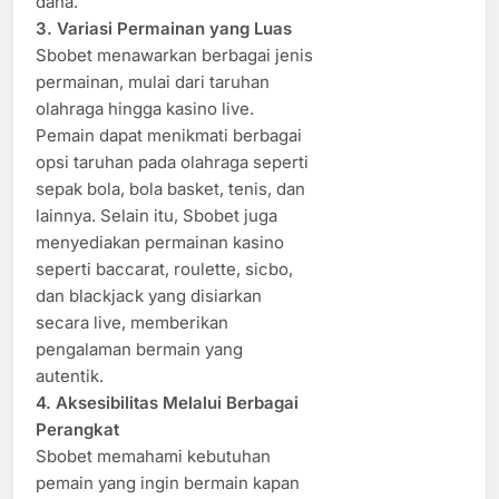
dana.
3. Variasi Permainan yang Luas
Sbobet menawarkan berbagai jenis
permainan, mulai dari taruhan
olahraga hingga kasino live.
Pemain dapat menikmati berbagai
opsi taruhan pada olahraga seperti
sepak bola, bola basket, tenis, dan
lainnya. Selain itu, Sbobet juga
menyediakan permainan kasino
seperti baccarat, roulette, sicbo,
dan blackjack yang disiarkan
secara live, memberikan
pengalaman bermain yang
autentik.
4. Aksesibilitas Melalui Berbagai
Perangkat
Sbobet memahami kebutuhan
pemain yang ingin bermain kapan