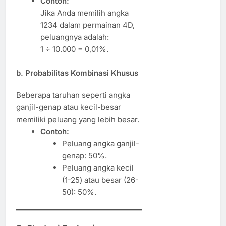
Contoh:
Jika Anda memilih angka
1234 dalam permainan 4D,
peluangnya adalah:
1 ÷ 10.000 = 0,01%.
b. Probabilitas Kombinasi Khusus
Beberapa taruhan seperti angka
ganjil-genap atau kecil-besar
memiliki peluang yang lebih besar.
Contoh:
Peluang angka ganjil-
genap: 50%.
Peluang angka kecil
(1-25) atau besar (26-
50): 50%.