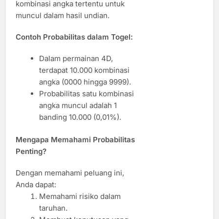
kombinasi angka tertentu untuk
muncul dalam hasil undian.
Contoh Probabilitas dalam Togel:
Dalam permainan 4D,
terdapat 10.000 kombinasi
angka (0000 hingga 9999).
Probabilitas satu kombinasi
angka muncul adalah 1
banding 10.000 (0,01%).
Mengapa Memahami Probabilitas
Penting?
Dengan memahami peluang ini,
Anda dapat:
Memahami risiko dalam
taruhan.