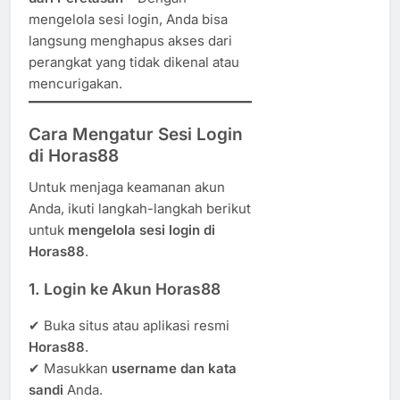
mengelola sesi login, Anda bisa
langsung menghapus akses dari
perangkat yang tidak dikenal atau
mencurigakan.
Cara Mengatur Sesi Login
di Horas88
Untuk menjaga keamanan akun
Anda, ikuti langkah-langkah berikut
untuk
mengelola sesi login di
Horas88
.
1. Login ke Akun Horas88
✔ Buka situs atau aplikasi resmi
Horas88
.
✔ Masukkan
username dan kata
sandi
Anda.