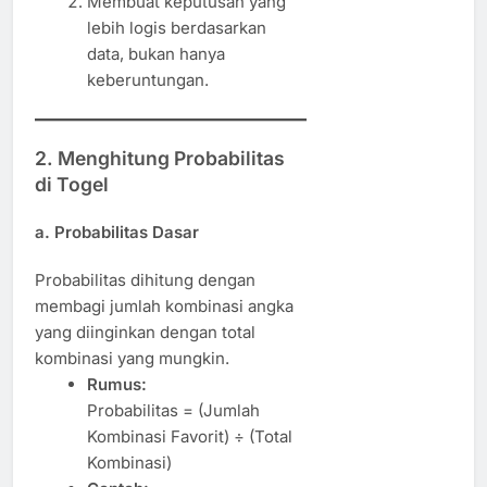
Membuat keputusan yang
lebih logis berdasarkan
data, bukan hanya
keberuntungan.
2. Menghitung Probabilitas
di Togel
a. Probabilitas Dasar
Probabilitas dihitung dengan
membagi jumlah kombinasi angka
yang diinginkan dengan total
kombinasi yang mungkin.
Rumus:
Probabilitas = (Jumlah
Kombinasi Favorit) ÷ (Total
Kombinasi)