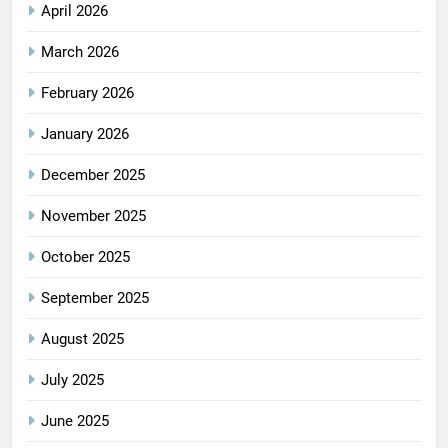
April 2026
March 2026
February 2026
January 2026
December 2025
November 2025
October 2025
September 2025
August 2025
July 2025
June 2025