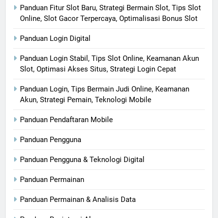
Panduan Fitur Slot Baru, Strategi Bermain Slot, Tips Slot
Online, Slot Gacor Terpercaya, Optimalisasi Bonus Slot
Panduan Login Digital
Panduan Login Stabil, Tips Slot Online, Keamanan Akun
Slot, Optimasi Akses Situs, Strategi Login Cepat
Panduan Login, Tips Bermain Judi Online, Keamanan
Akun, Strategi Pemain, Teknologi Mobile
Panduan Pendaftaran Mobile
Panduan Pengguna
Panduan Pengguna & Teknologi Digital
Panduan Permainan
Panduan Permainan & Analisis Data