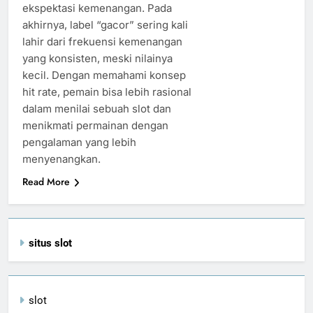
ekspektasi kemenangan. Pada
akhirnya, label “gacor” sering kali
lahir dari frekuensi kemenangan
yang konsisten, meski nilainya
kecil. Dengan memahami konsep
hit rate, pemain bisa lebih rasional
dalam menilai sebuah slot dan
menikmati permainan dengan
pengalaman yang lebih
menyenangkan.
Read More
situs slot
slot