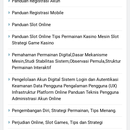
Panduan Registrasi Akun
Panduan Registrasi Mobile
Panduan Slot Online
Panduan Slot Online Tips Permainan Kasino Mesin Slot
Strategi Game Kasino
Pemahaman Permainan Digital,Dasar Mekanisme
Mesin,Studi Stabilitas Sistem,Observasi Pemula,Struktur
Permainan Interaktif
Pengelolaan Akun Digital Sistem Login dan Autentikasi
Keamanan Data Pengguna Pengalaman Pengguna (UX)
Infrastruktur Platform Online Panduan Teknis Pengguna
Administrasi Akun Online
Pengembangan Diri, Strategi Permainan, Tips Menang.
Perjudian Online, Slot Games, Tips dan Strategi