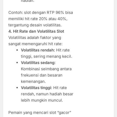
hadiah.
Contoh: slot dengan RTP 96% bisa
memiliki hit rate 20% atau 40%,
tergantung desain volatilitas.
4. Hit Rate dan Volatilitas Slot
Volatilitas adalah faktor yang
sangat memengaruhi hit rate:
Volatilitas rendah:
Hit rate
tinggi, sering menang kecil.
Volatilitas sedang:
Kombinasi seimbang antara
frekuensi dan besaran
kemenangan.
Volatilitas tinggi:
Hit rate
rendah, namun hadiah besar
lebih mungkin muncul.
Pemain yang mencari slot “gacor”