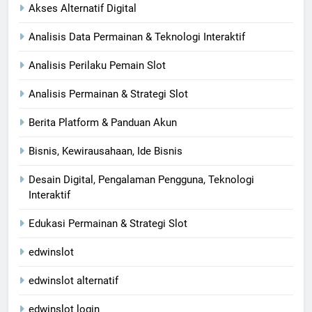
Akses Alternatif Digital
Analisis Data Permainan & Teknologi Interaktif
Analisis Perilaku Pemain Slot
Analisis Permainan & Strategi Slot
Berita Platform & Panduan Akun
Bisnis, Kewirausahaan, Ide Bisnis
Desain Digital, Pengalaman Pengguna, Teknologi
Interaktif
Edukasi Permainan & Strategi Slot
edwinslot
edwinslot alternatif
edwinslot login