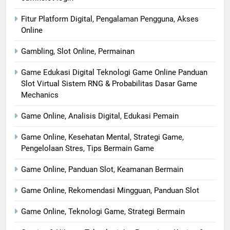
Fitur Platform Digital, Pengalaman Pengguna, Akses
Online
Gambling, Slot Online, Permainan
Game Edukasi Digital Teknologi Game Online Panduan
Slot Virtual Sistem RNG & Probabilitas Dasar Game
Mechanics
Game Online, Analisis Digital, Edukasi Pemain
Game Online, Kesehatan Mental, Strategi Game,
Pengelolaan Stres, Tips Bermain Game
Game Online, Panduan Slot, Keamanan Bermain
Game Online, Rekomendasi Mingguan, Panduan Slot
Game Online, Teknologi Game, Strategi Bermain