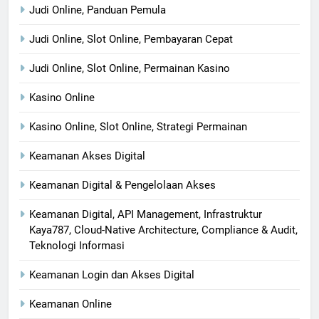
Judi Online, Panduan Pemula
Judi Online, Slot Online, Pembayaran Cepat
Judi Online, Slot Online, Permainan Kasino
Kasino Online
Kasino Online, Slot Online, Strategi Permainan
Keamanan Akses Digital
Keamanan Digital & Pengelolaan Akses
Keamanan Digital, API Management, Infrastruktur
Kaya787, Cloud-Native Architecture, Compliance & Audit,
Teknologi Informasi
Keamanan Login dan Akses Digital
Keamanan Online