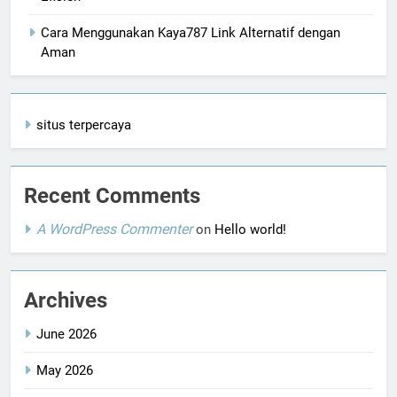
Cara Menggunakan Kaya787 Link Alternatif dengan
Aman
situs terpercaya
Recent Comments
A WordPress Commenter
on
Hello world!
Archives
June 2026
May 2026