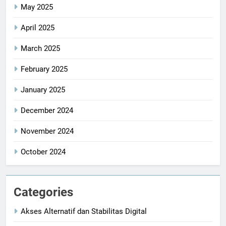
May 2025
April 2025
March 2025
February 2025
January 2025
December 2024
November 2024
October 2024
Categories
Akses Alternatif dan Stabilitas Digital