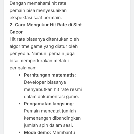
Dengan memahami hit rate,
pemain bisa menyesuaikan
ekspektasi saat bermain.
2. Cara Mengukur Hit Rate di Slot
Gacor
Hit rate biasanya ditentukan oleh
algoritme game yang diatur oleh
penyedia. Namun, pemain juga
bisa memperkirakan melalui
pengalaman:
Perhitungan matematis:
Developer biasanya
menyebutkan hit rate resmi
dalam dokumentasi game.
Pengamatan langsung:
Pemain mencatat jumlah
kemenangan dibandingkan
jumlah spin dalam sesi.
Mode demo:
Membantu