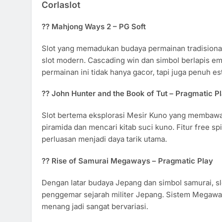
Corlaslot
??
Mahjong Ways 2 – PG Soft
Slot yang memadukan budaya permainan tradisiona
slot modern. Cascading win dan simbol berlapis 
permainan ini tidak hanya gacor, tapi juga penuh est
??
John Hunter and the Book of Tut – Pragmatic P
Slot bertema eksplorasi Mesir Kuno yang membawa
piramida dan mencari kitab suci kuno. Fitur free s
perluasan menjadi daya tarik utama.
??
Rise of Samurai Megaways – Pragmatic Play
Dengan latar budaya Jepang dan simbol samurai, sl
penggemar sejarah militer Jepang. Sistem Megaw
menang jadi sangat bervariasi.