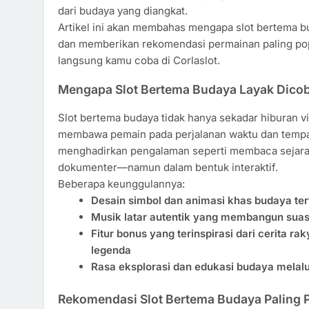
dari budaya yang diangkat.
Artikel ini akan membahas mengapa slot bertema b
dan memberikan rekomendasi permainan paling pop
langsung kamu coba di Corlaslot.
Mengapa Slot Bertema Budaya Layak Dico
Slot bertema budaya tidak hanya sekadar hiburan v
membawa pemain pada perjalanan waktu dan tempa
menghadirkan pengalaman seperti membaca sejara
dokumenter—namun dalam bentuk interaktif.
Beberapa keunggulannya:
Desain simbol dan animasi khas budaya ter
Musik latar autentik yang membangun sua
Fitur bonus yang terinspirasi dari cerita ra
legenda
Rasa eksplorasi dan edukasi budaya melal
Rekomendasi Slot Bertema Budaya Paling P