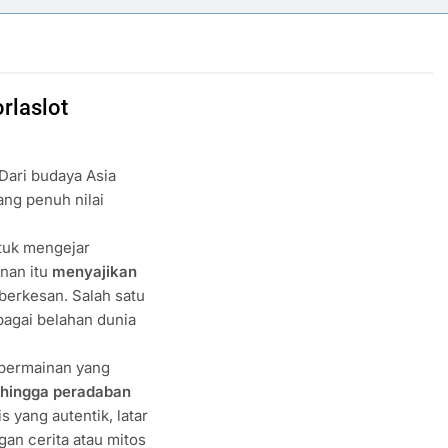
rlaslot
Dari budaya Asia
ng penuh nilai
tuk mengejar
nan itu
menyajikan
berkesan. Salah satu
bagai belahan dunia
permainan yang
 hingga peradaban
s yang autentik, latar
gan cerita atau mitos