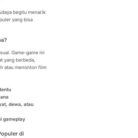
udaya begitu menarik
uler yang bisa
ba?
isual. Game-game ini
t yang berbeda,
h atau menonton film
tentu
sana
kyat, dewa, atau
ui gameplay
opuler di