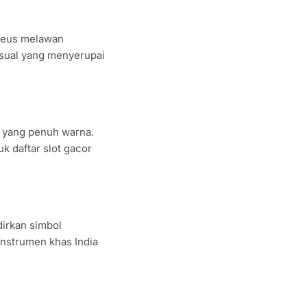
rseus melawan
sual yang menyerupai
 yang penuh warna.
k daftar slot gacor
dirkan simbol
nstrumen khas India