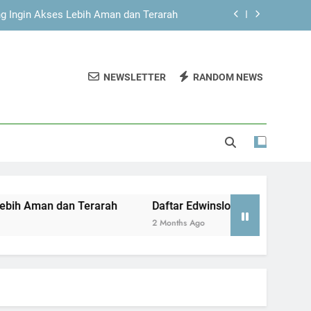
g Ingin Akses Lebih Aman dan Terarah
gan Proses yang Lebih Cepat dan Aman
HP dengan Langkah yang Lebih Efisien
NEWSLETTER
RANDOM NEWS
rnatif untuk Akses yang Lebih Lancar
an Positif Di Sekitar Kita.
g Ingin Akses Lebih Aman dan Terarah
gan Proses yang Lebih Cepat dan Aman
HP dengan Langkah yang Lebih Efisien
dan Terarah
Daftar Edwinslot Lewat HP dengan Proses 
2 Months Ago