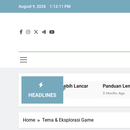
Skip
August 9, 2026
1:12:12 PM
to
content
Urb
Dukung Ger
ntuk Akses yang Lebih Lancar
Panduan Lengkap Lebah4
2 Months Ago
HEADLINES
Home
Tema & Eksplorasi Game