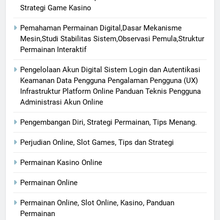
Strategi Game Kasino
Pemahaman Permainan Digital,Dasar Mekanisme
Mesin,Studi Stabilitas Sistem,Observasi Pemula,Struktur
Permainan Interaktif
Pengelolaan Akun Digital Sistem Login dan Autentikasi
Keamanan Data Pengguna Pengalaman Pengguna (UX)
Infrastruktur Platform Online Panduan Teknis Pengguna
Administrasi Akun Online
Pengembangan Diri, Strategi Permainan, Tips Menang.
Perjudian Online, Slot Games, Tips dan Strategi
Permainan Kasino Online
Permainan Online
Permainan Online, Slot Online, Kasino, Panduan
Permainan