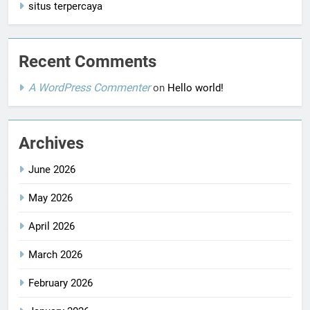
situs terpercaya
Recent Comments
A WordPress Commenter
on
Hello world!
Archives
June 2026
May 2026
April 2026
March 2026
February 2026