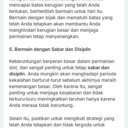
mencapai batas kerugian yang telah Anda
tentukan, berhentilah bermain untuk hari itu.
Bermain dengan bijak dan mematuhi batas yang
telah Anda tetapkan akan membantu Anda
menghindari kerugian besar dan menjaga
permainan tetap menyenangkan.
5.
Bermain dengan Sabar dan Disiplin
Keberuntungan berperan besar dalam permainan
slot, dan sangat penting untuk tetap
sabar dan
disiplin
. Anda mungkin akan menghadapi periode
kekalahan berturut-turut sebelum akhirnya meraih
kemenangan besar. Oleh karena itu, sangat
penting untuk menjaga kesabaran dan tidak
terburu-buru meningkatkan taruhan hanya karena
Anda merasa tidak beruntung.
Selain itu, pastikan untuk mengikuti strategi yang
telah Anda tetapkan dan tidak tergoda untuk