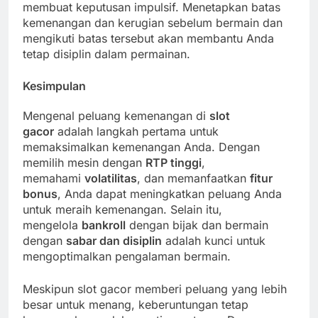
membuat keputusan impulsif. Menetapkan batas
kemenangan dan kerugian sebelum bermain dan
mengikuti batas tersebut akan membantu Anda
tetap disiplin dalam permainan.
Kesimpulan
Mengenal peluang kemenangan di
slot
gacor
adalah langkah pertama untuk
memaksimalkan kemenangan Anda. Dengan
memilih mesin dengan
RTP tinggi
,
memahami
volatilitas
, dan memanfaatkan
fitur
bonus
, Anda dapat meningkatkan peluang Anda
untuk meraih kemenangan. Selain itu,
mengelola
bankroll
dengan bijak dan bermain
dengan
sabar dan disiplin
adalah kunci untuk
mengoptimalkan pengalaman bermain.
Meskipun slot gacor memberi peluang yang lebih
besar untuk menang, keberuntungan tetap