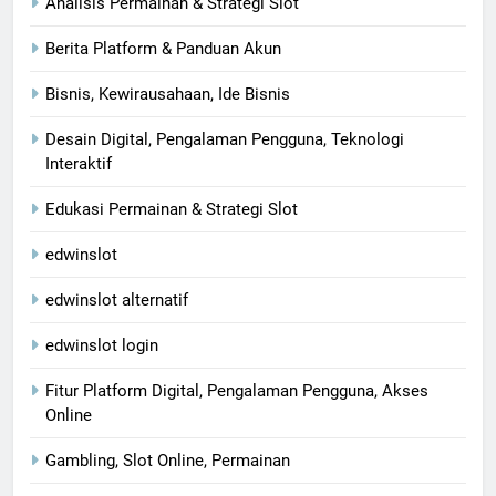
Analisis Permainan & Strategi Slot
Berita Platform & Panduan Akun
Bisnis, Kewirausahaan, Ide Bisnis
Desain Digital, Pengalaman Pengguna, Teknologi
Interaktif
Edukasi Permainan & Strategi Slot
edwinslot
edwinslot alternatif
edwinslot login
Fitur Platform Digital, Pengalaman Pengguna, Akses
Online
Gambling, Slot Online, Permainan