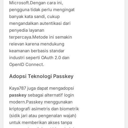
Microsoft.Dengan cara ini,
pengguna tidak perlu mengingat
banyak kata sandi, cukup
mengandalkan autentikasi dari
penyedia layanan
terpercaya.Metode ini semakin
relevan karena mendukung
keamanan berbasis standar
industri seperti OAuth 2.0 dan
OpenID Connect.
Adopsi Teknologi Passkey
Kaya787 juga dapat mengadopsi
passkey
sebagai alternatif login
modern.Passkey menggunakan
kriptografi asimetris dan biometrik
(sidik jari atau pengenalan wajah)
untuk memberikan akses tanpa