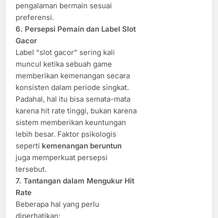
pengalaman bermain sesuai
preferensi.
6. Persepsi Pemain dan Label Slot
Gacor
Label “slot gacor” sering kali
muncul ketika sebuah game
memberikan kemenangan secara
konsisten dalam periode singkat.
Padahal, hal itu bisa semata-mata
karena hit rate tinggi, bukan karena
sistem memberikan keuntungan
lebih besar. Faktor psikologis
seperti
kemenangan beruntun
juga memperkuat persepsi
tersebut.
7. Tantangan dalam Mengukur Hit
Rate
Beberapa hal yang perlu
diperhatikan: