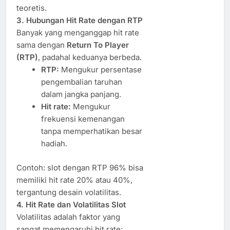
teoretis.
3. Hubungan Hit Rate dengan RTP
Banyak yang menganggap hit rate
sama dengan
Return To Player
(RTP)
, padahal keduanya berbeda.
RTP:
Mengukur persentase
pengembalian taruhan
dalam jangka panjang.
Hit rate:
Mengukur
frekuensi kemenangan
tanpa memperhatikan besar
hadiah.
Contoh: slot dengan RTP 96% bisa
memiliki hit rate 20% atau 40%,
tergantung desain volatilitas.
4. Hit Rate dan Volatilitas Slot
Volatilitas adalah faktor yang
sangat memengaruhi hit rate: