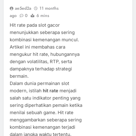
ae5ed2a
11 months
ago
0
6 mins
Hit rate pada slot gacor
menunjukkan seberapa sering
kombinasi kemenangan muncul.
Artikel ini membahas cara
mengukur hit rate, hubungannya
dengan volatilitas, RTP, serta
dampaknya terhadap strategi
bermain.
Dalam dunia permainan slot
modern, istilah
hit rate
menjadi
salah satu indikator penting yang
sering diperhatikan pemain ketika
menilai sebuah game. Hit rate
menggambarkan seberapa sering
kombinasi kemenangan terjadi
dalam jangka waktu tertentu.