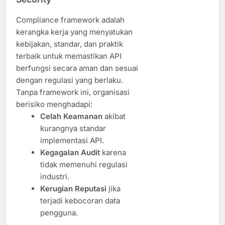
Compliance framework adalah
kerangka kerja yang menyatukan
kebijakan, standar, dan praktik
terbaik untuk memastikan API
berfungsi secara aman dan sesuai
dengan regulasi yang berlaku.
Tanpa framework ini, organisasi
berisiko menghadapi:
Celah Keamanan
akibat
kurangnya standar
implementasi API.
Kegagalan Audit
karena
tidak memenuhi regulasi
industri.
Kerugian Reputasi
jika
terjadi kebocoran data
pengguna.