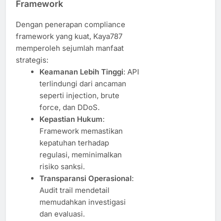
Framework
Dengan penerapan compliance
framework yang kuat, Kaya787
memperoleh sejumlah manfaat
strategis:
Keamanan Lebih Tinggi
: API
terlindungi dari ancaman
seperti injection, brute
force, dan DDoS.
Kepastian Hukum
:
Framework memastikan
kepatuhan terhadap
regulasi, meminimalkan
risiko sanksi.
Transparansi Operasional
:
Audit trail mendetail
memudahkan investigasi
dan evaluasi.