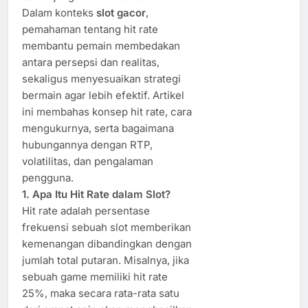
Dalam konteks
slot gacor
,
pemahaman tentang hit rate
membantu pemain membedakan
antara persepsi dan realitas,
sekaligus menyesuaikan strategi
bermain agar lebih efektif. Artikel
ini membahas konsep hit rate, cara
mengukurnya, serta bagaimana
hubungannya dengan RTP,
volatilitas, dan pengalaman
pengguna.
1. Apa Itu Hit Rate dalam Slot?
Hit rate adalah persentase
frekuensi sebuah slot memberikan
kemenangan dibandingkan dengan
jumlah total putaran. Misalnya, jika
sebuah game memiliki hit rate
25%, maka secara rata-rata satu