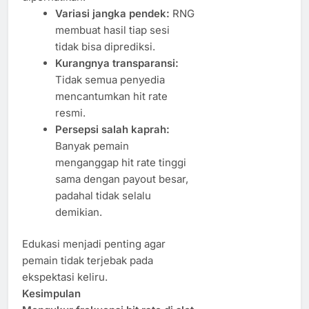
Variasi jangka pendek:
RNG
membuat hasil tiap sesi
tidak bisa diprediksi.
Kurangnya transparansi:
Tidak semua penyedia
mencantumkan hit rate
resmi.
Persepsi salah kaprah:
Banyak pemain
menganggap hit rate tinggi
sama dengan payout besar,
padahal tidak selalu
demikian.
Edukasi menjadi penting agar
pemain tidak terjebak pada
ekspektasi keliru.
Kesimpulan