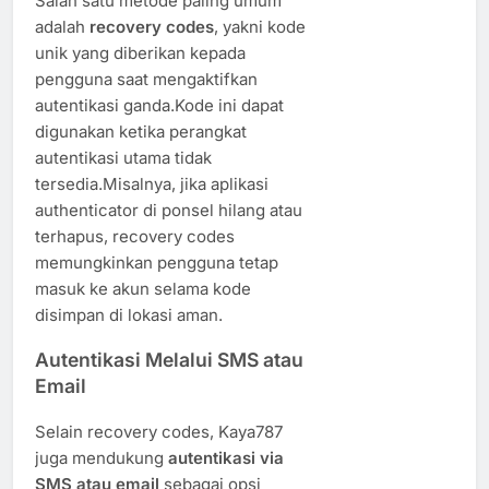
Salah satu metode paling umum
adalah
recovery codes
, yakni kode
unik yang diberikan kepada
pengguna saat mengaktifkan
autentikasi ganda.Kode ini dapat
digunakan ketika perangkat
autentikasi utama tidak
tersedia.Misalnya, jika aplikasi
authenticator di ponsel hilang atau
terhapus, recovery codes
memungkinkan pengguna tetap
masuk ke akun selama kode
disimpan di lokasi aman.
Autentikasi Melalui SMS atau
Email
Selain recovery codes, Kaya787
juga mendukung
autentikasi via
SMS atau email
sebagai opsi