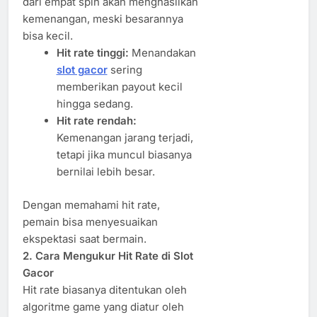
dari empat spin akan menghasilkan
kemenangan, meski besarannya
bisa kecil.
Hit rate tinggi:
Menandakan
slot gacor
sering
memberikan payout kecil
hingga sedang.
Hit rate rendah:
Kemenangan jarang terjadi,
tetapi jika muncul biasanya
bernilai lebih besar.
Dengan memahami hit rate,
pemain bisa menyesuaikan
ekspektasi saat bermain.
2. Cara Mengukur Hit Rate di Slot
Gacor
Hit rate biasanya ditentukan oleh
algoritme game yang diatur oleh