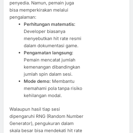
penyedia. Namun, pemain juga
bisa memperkirakan melalui
pengalaman:
Perhitungan matematis:
Developer biasanya
menyebutkan hit rate resmi
dalam dokumentasi game.
Pengamatan langsung:
Pemain mencatat jumlah
kemenangan dibandingkan
jumlah spin dalam sesi.
Mode demo:
Membantu
memahami pola tanpa risiko
kehilangan modal.
Walaupun hasil tiap sesi
dipengaruhi RNG (Random Number
Generator), pengukuran dalam
skala besar bisa mendekati hit rate