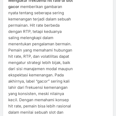
Mengukur frekuensi hit rate di slot
gacor
memberikan gambaran
nyata tentang seberapa sering
kemenangan terjadi dalam sebuah
permainan. Hit rate berbeda
dengan RTP, tetapi keduanya
saling melengkapi dalam
menentukan pengalaman bermain.
Pemain yang memahami hubungan
hit rate, RTP, dan volatilitas dapat
mengatur strategi lebih bijak, baik
dari sisi manajemen modal maupun
ekspektasi kemenangan. Pada
akhirnya, label “gacor” sering kali
lahir dari frekuensi kemenangan
yang konsisten, meski nilainya
kecil. Dengan memahami konsep
hit rate, pemain bisa lebih rasional
dalam menilai sebuah slot dan