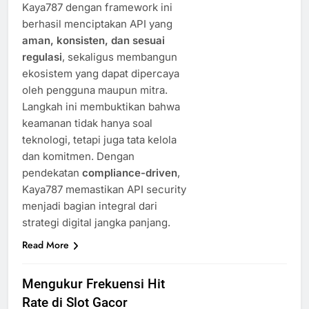
Kaya787 dengan framework ini
berhasil menciptakan API yang
aman, konsisten, dan sesuai
regulasi
, sekaligus membangun
ekosistem yang dapat dipercaya
oleh pengguna maupun mitra.
Langkah ini membuktikan bahwa
keamanan tidak hanya soal
teknologi, tetapi juga tata kelola
dan komitmen. Dengan
pendekatan
compliance-driven
,
Kaya787 memastikan API security
menjadi bagian integral dari
strategi digital jangka panjang.
Read More
Mengukur Frekuensi Hit
Rate di Slot Gacor