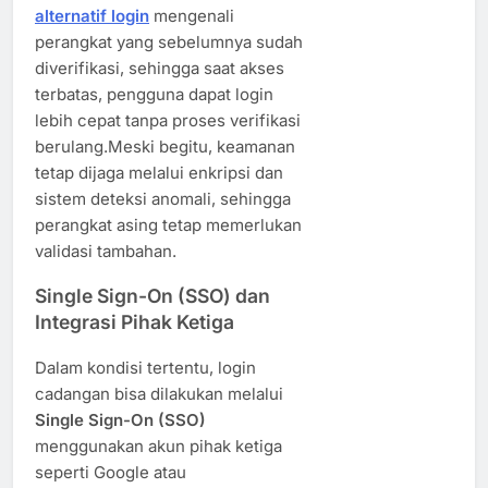
alternatif login
mengenali
perangkat yang sebelumnya sudah
diverifikasi, sehingga saat akses
terbatas, pengguna dapat login
lebih cepat tanpa proses verifikasi
berulang.Meski begitu, keamanan
tetap dijaga melalui enkripsi dan
sistem deteksi anomali, sehingga
perangkat asing tetap memerlukan
validasi tambahan.
Single Sign-On (SSO) dan
Integrasi Pihak Ketiga
Dalam kondisi tertentu, login
cadangan bisa dilakukan melalui
Single Sign-On (SSO)
menggunakan akun pihak ketiga
seperti Google atau