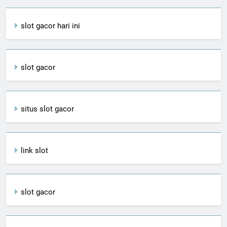
slot gacor hari ini
slot gacor
situs slot gacor
link slot
slot gacor