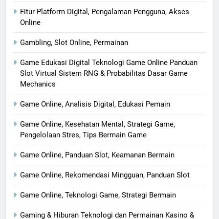
Fitur Platform Digital, Pengalaman Pengguna, Akses
Online
Gambling, Slot Online, Permainan
Game Edukasi Digital Teknologi Game Online Panduan
Slot Virtual Sistem RNG & Probabilitas Dasar Game
Mechanics
Game Online, Analisis Digital, Edukasi Pemain
Game Online, Kesehatan Mental, Strategi Game,
Pengelolaan Stres, Tips Bermain Game
Game Online, Panduan Slot, Keamanan Bermain
Game Online, Rekomendasi Mingguan, Panduan Slot
Game Online, Teknologi Game, Strategi Bermain
Gaming & Hiburan Teknologi dan Permainan Kasino &