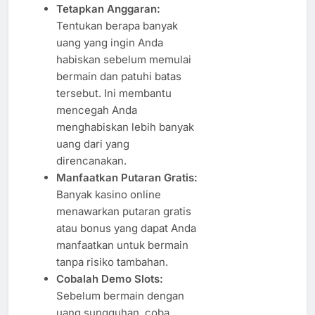
Tetapkan Anggaran:
Tentukan berapa banyak
uang yang ingin Anda
habiskan sebelum memulai
bermain dan patuhi batas
tersebut. Ini membantu
mencegah Anda
menghabiskan lebih banyak
uang dari yang
direncanakan.
Manfaatkan Putaran Gratis:
Banyak kasino online
menawarkan putaran gratis
atau bonus yang dapat Anda
manfaatkan untuk bermain
tanpa risiko tambahan.
Cobalah Demo Slots:
Sebelum bermain dengan
uang sungguhan, coba