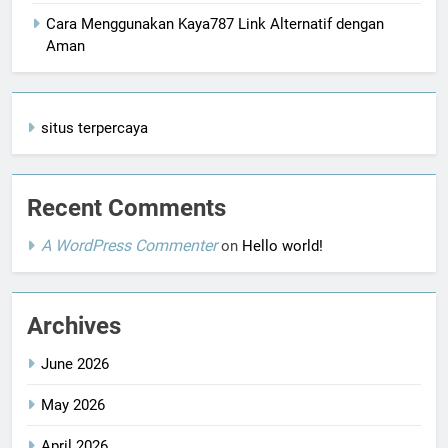
Cara Menggunakan Kaya787 Link Alternatif dengan
Aman
situs terpercaya
Recent Comments
A WordPress Commenter
on
Hello world!
Archives
June 2026
May 2026
April 2026