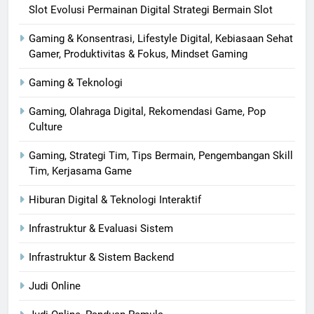
Slot Evolusi Permainan Digital Strategi Bermain Slot
Gaming & Konsentrasi, Lifestyle Digital, Kebiasaan Sehat
Gamer, Produktivitas & Fokus, Mindset Gaming
Gaming & Teknologi
Gaming, Olahraga Digital, Rekomendasi Game, Pop
Culture
Gaming, Strategi Tim, Tips Bermain, Pengembangan Skill
Tim, Kerjasama Game
Hiburan Digital & Teknologi Interaktif
Infrastruktur & Evaluasi Sistem
Infrastruktur & Sistem Backend
Judi Online