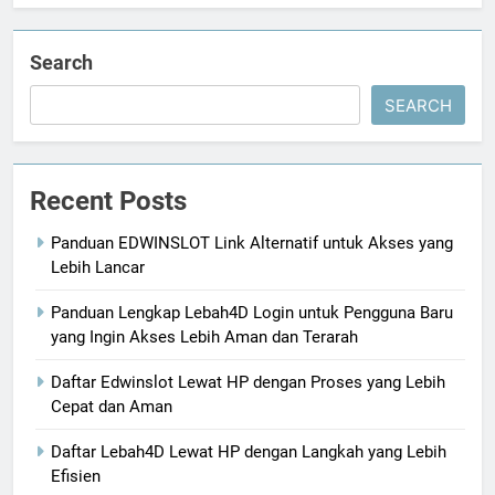
Search
SEARCH
Recent Posts
Panduan EDWINSLOT Link Alternatif untuk Akses yang
Lebih Lancar
Panduan Lengkap Lebah4D Login untuk Pengguna Baru
yang Ingin Akses Lebih Aman dan Terarah
Daftar Edwinslot Lewat HP dengan Proses yang Lebih
Cepat dan Aman
Daftar Lebah4D Lewat HP dengan Langkah yang Lebih
Efisien