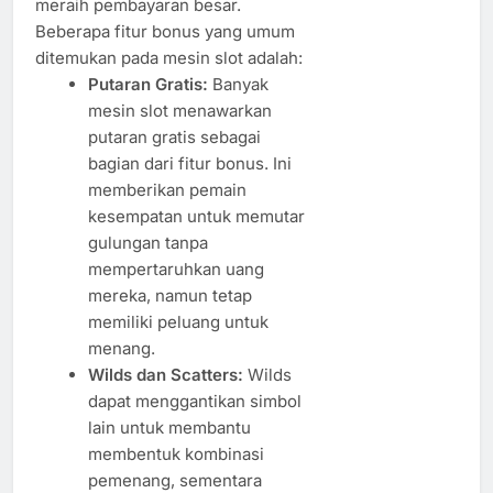
meraih pembayaran besar.
Beberapa fitur bonus yang umum
ditemukan pada mesin slot adalah:
Putaran Gratis:
Banyak
mesin slot menawarkan
putaran gratis sebagai
bagian dari fitur bonus. Ini
memberikan pemain
kesempatan untuk memutar
gulungan tanpa
mempertaruhkan uang
mereka, namun tetap
memiliki peluang untuk
menang.
Wilds dan Scatters:
Wilds
dapat menggantikan simbol
lain untuk membantu
membentuk kombinasi
pemenang, sementara