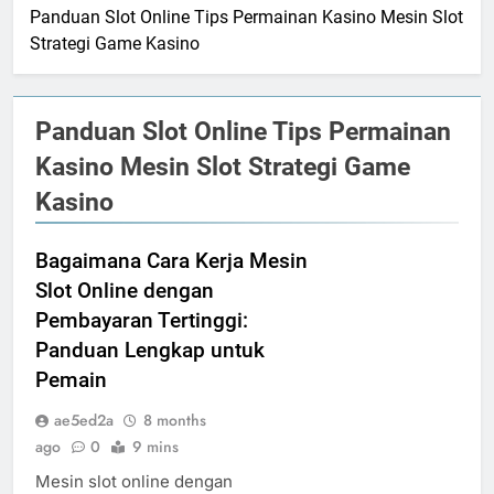
Panduan Slot Online Tips Permainan Kasino Mesin Slot
Strategi Game Kasino
Panduan Slot Online Tips Permainan
Kasino Mesin Slot Strategi Game
Kasino
Bagaimana Cara Kerja Mesin
Slot Online dengan
Pembayaran Tertinggi:
Panduan Lengkap untuk
Pemain
ae5ed2a
8 months
ago
0
9 mins
Mesin slot online dengan