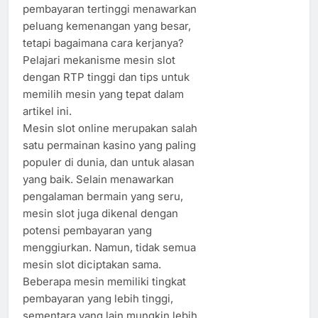
pembayaran tertinggi menawarkan
peluang kemenangan yang besar,
tetapi bagaimana cara kerjanya?
Pelajari mekanisme mesin slot
dengan RTP tinggi dan tips untuk
memilih mesin yang tepat dalam
artikel ini.
Mesin slot online merupakan salah
satu permainan kasino yang paling
populer di dunia, dan untuk alasan
yang baik. Selain menawarkan
pengalaman bermain yang seru,
mesin slot juga dikenal dengan
potensi pembayaran yang
menggiurkan. Namun, tidak semua
mesin slot diciptakan sama.
Beberapa mesin memiliki tingkat
pembayaran yang lebih tinggi,
sementara yang lain mungkin lebih