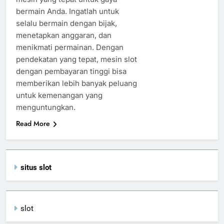
bermain Anda. Ingatlah untuk
selalu bermain dengan bijak,
menetapkan anggaran, dan
menikmati permainan. Dengan
pendekatan yang tepat, mesin slot
dengan pembayaran tinggi bisa
memberikan lebih banyak peluang
untuk kemenangan yang
menguntungkan.
Read More
situs slot
slot