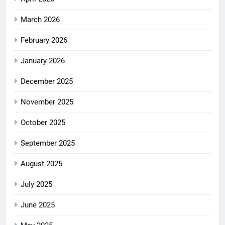
March 2026
February 2026
January 2026
December 2025
November 2025
October 2025
September 2025
August 2025
July 2025
June 2025