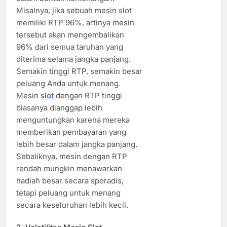
Misalnya, jika sebuah mesin slot
memiliki RTP 96%, artinya mesin
tersebut akan mengembalikan
96% dari semua taruhan yang
diterima selama jangka panjang.
Semakin tinggi RTP, semakin besar
peluang Anda untuk menang.
Mesin
slot
dengan RTP tinggi
biasanya dianggap lebih
menguntungkan karena mereka
memberikan pembayaran yang
lebih besar dalam jangka panjang.
Sebaliknya, mesin dengan RTP
rendah mungkin menawarkan
hadiah besar secara sporadis,
tetapi peluang untuk menang
secara keseluruhan lebih kecil.