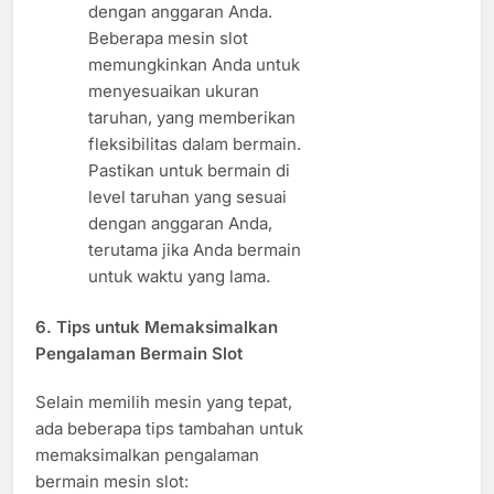
dengan anggaran Anda.
Beberapa mesin slot
memungkinkan Anda untuk
menyesuaikan ukuran
taruhan, yang memberikan
fleksibilitas dalam bermain.
Pastikan untuk bermain di
level taruhan yang sesuai
dengan anggaran Anda,
terutama jika Anda bermain
untuk waktu yang lama.
6.
Tips untuk Memaksimalkan
Pengalaman Bermain Slot
Selain memilih mesin yang tepat,
ada beberapa tips tambahan untuk
memaksimalkan pengalaman
bermain mesin slot: