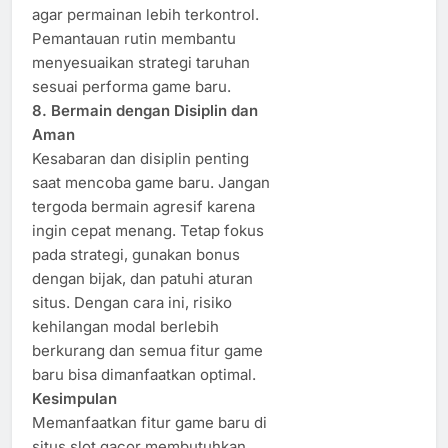
agar permainan lebih terkontrol.
Pemantauan rutin membantu
menyesuaikan strategi taruhan
sesuai performa game baru.
8. Bermain dengan Disiplin dan
Aman
Kesabaran dan disiplin penting
saat mencoba game baru. Jangan
tergoda bermain agresif karena
ingin cepat menang. Tetap fokus
pada strategi, gunakan bonus
dengan bijak, dan patuhi aturan
situs. Dengan cara ini, risiko
kehilangan modal berlebih
berkurang dan semua fitur game
baru bisa dimanfaatkan optimal.
Kesimpulan
Memanfaatkan fitur game baru di
situs slot gacor membutuhkan