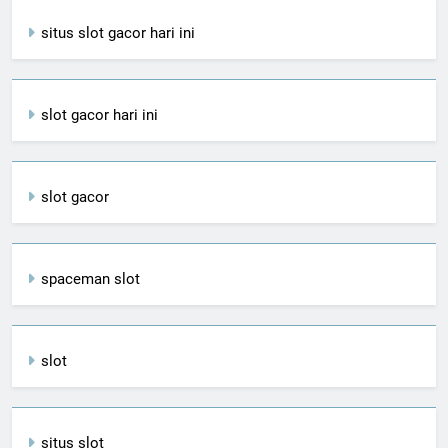
situs slot gacor hari ini
slot gacor hari ini
slot gacor
spaceman slot
slot
situs slot