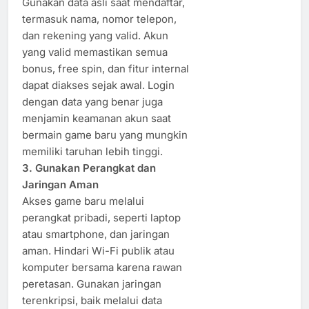
Gunakan data asli saat mendaftar,
termasuk nama, nomor telepon,
dan rekening yang valid. Akun
yang valid memastikan semua
bonus, free spin, dan fitur internal
dapat diakses sejak awal. Login
dengan data yang benar juga
menjamin keamanan akun saat
bermain game baru yang mungkin
memiliki taruhan lebih tinggi.
3. Gunakan Perangkat dan
Jaringan Aman
Akses game baru melalui
perangkat pribadi, seperti laptop
atau smartphone, dan jaringan
aman. Hindari Wi-Fi publik atau
komputer bersama karena rawan
peretasan. Gunakan jaringan
terenkripsi, baik melalui data