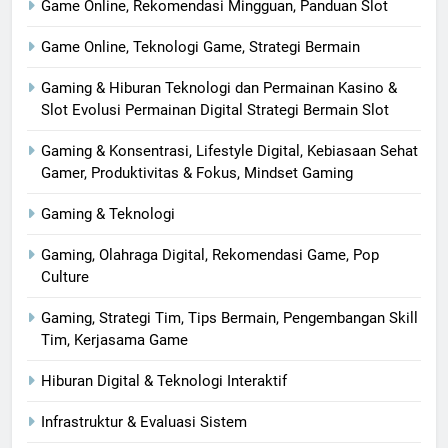
Game Online, Rekomendasi Mingguan, Panduan Slot
Game Online, Teknologi Game, Strategi Bermain
Gaming & Hiburan Teknologi dan Permainan Kasino &
Slot Evolusi Permainan Digital Strategi Bermain Slot
Gaming & Konsentrasi, Lifestyle Digital, Kebiasaan Sehat
Gamer, Produktivitas & Fokus, Mindset Gaming
Gaming & Teknologi
Gaming, Olahraga Digital, Rekomendasi Game, Pop
Culture
Gaming, Strategi Tim, Tips Bermain, Pengembangan Skill
Tim, Kerjasama Game
Hiburan Digital & Teknologi Interaktif
Infrastruktur & Evaluasi Sistem