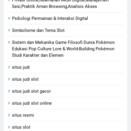
Privasi Online,Keamanan Akun Digital,Manajemen
Sesi,Praktik Aman Browsing,Analisis Akses
Psikologi Permainan & Interaksi Digital
Simbolisme dan Tema Slot
Sistem dan Mekanika Game Filosofi Dunia Pokémon
Edukasi Pop Culture Lore & World-Building Pokémon
Studi Karakter dan Elemen
situs judi
situs judi slot
situs judi slot gacor
situs judi slot online
situs resmi
situs slot