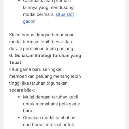
Cashback atau promosi
lainnya yang mendukung
modal bermain.
situs slot
gacor
Klaim bonus dengan benar agar
modal bermain lebih besar dan
durasi permainan lebih panjang.
6. Gunakan Strategi Taruhan yang
Tepat
Fitur game baru seringkali
memberikan peluang menang lebih
tinggi jika taruhan digunakan
secara bijak:
Mulai dengan taruhan kecil
untuk memahami pola game
baru.
Gunakan modal tambahan
dari bonus internal untuk