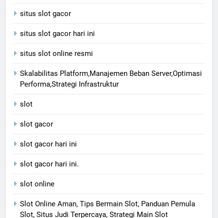
situs slot gacor
situs slot gacor hari ini
situs slot online resmi
Skalabilitas Platform,Manajemen Beban Server,Optimasi
Performa,Strategi Infrastruktur
slot
slot gacor
slot gacor hari ini
slot gacor hari ini.
slot online
Slot Online Aman, Tips Bermain Slot, Panduan Pemula
Slot, Situs Judi Terpercaya, Strategi Main Slot