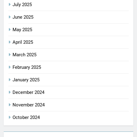
July 2025
June 2025
May 2025
April 2025
March 2025
February 2025
January 2025
December 2024
November 2024
October 2024