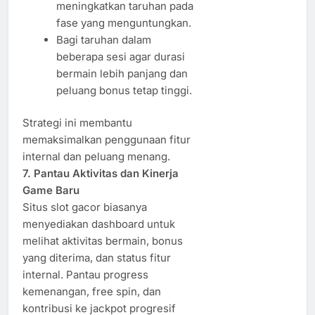
meningkatkan taruhan pada
fase yang menguntungkan.
Bagi taruhan dalam
beberapa sesi agar durasi
bermain lebih panjang dan
peluang bonus tetap tinggi.
Strategi ini membantu
memaksimalkan penggunaan fitur
internal dan peluang menang.
7. Pantau Aktivitas dan Kinerja
Game Baru
Situs slot gacor biasanya
menyediakan dashboard untuk
melihat aktivitas bermain, bonus
yang diterima, dan status fitur
internal. Pantau progress
kemenangan, free spin, dan
kontribusi ke jackpot progresif