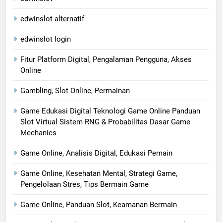
edwinslot alternatif
edwinslot login
Fitur Platform Digital, Pengalaman Pengguna, Akses
Online
Gambling, Slot Online, Permainan
Game Edukasi Digital Teknologi Game Online Panduan
Slot Virtual Sistem RNG & Probabilitas Dasar Game
Mechanics
Game Online, Analisis Digital, Edukasi Pemain
Game Online, Kesehatan Mental, Strategi Game,
Pengelolaan Stres, Tips Bermain Game
Game Online, Panduan Slot, Keamanan Bermain