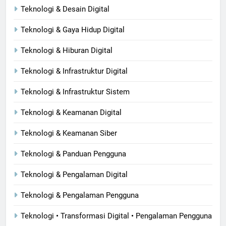
Teknologi & Desain Digital
Teknologi & Gaya Hidup Digital
Teknologi & Hiburan Digital
Teknologi & Infrastruktur Digital
Teknologi & Infrastruktur Sistem
Teknologi & Keamanan Digital
Teknologi & Keamanan Siber
Teknologi & Panduan Pengguna
Teknologi & Pengalaman Digital
Teknologi & Pengalaman Pengguna
Teknologi • Transformasi Digital • Pengalaman Pengguna