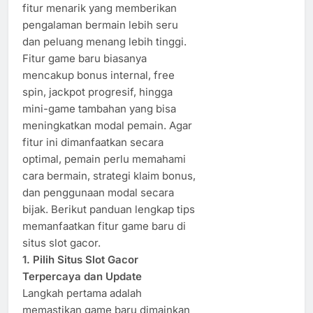
fitur menarik yang memberikan
pengalaman bermain lebih seru
dan peluang menang lebih tinggi.
Fitur game baru biasanya
mencakup bonus internal, free
spin, jackpot progresif, hingga
mini-game tambahan yang bisa
meningkatkan modal pemain. Agar
fitur ini dimanfaatkan secara
optimal, pemain perlu memahami
cara bermain, strategi klaim bonus,
dan penggunaan modal secara
bijak. Berikut panduan lengkap tips
memanfaatkan fitur game baru di
situs slot gacor.
1. Pilih Situs Slot Gacor
Terpercaya dan Update
Langkah pertama adalah
memastikan game baru dimainkan