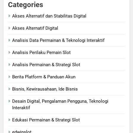
Categories
Akses Alternatif dan Stabilitas Digital
Akses Alternatif Digital
Analisis Data Permainan & Teknologi Interaktif
Analisis Perilaku Pemain Slot
Analisis Permainan & Strategi Slot
Berita Platform & Panduan Akun
Bisnis, Kewirausahaan, Ide Bisnis
Desain Digital, Pengalaman Pengguna, Teknologi
Interaktif
Edukasi Permainan & Strategi Slot
edwinslot