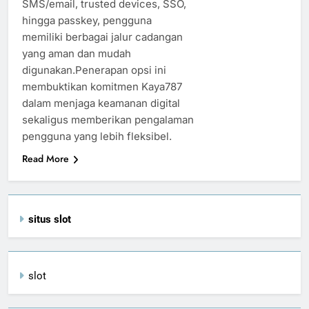
SMS/email, trusted devices, SSO,
hingga passkey, pengguna
memiliki berbagai jalur cadangan
yang aman dan mudah
digunakan.Penerapan opsi ini
membuktikan komitmen Kaya787
dalam menjaga keamanan digital
sekaligus memberikan pengalaman
pengguna yang lebih fleksibel.
Read More
situs slot
slot