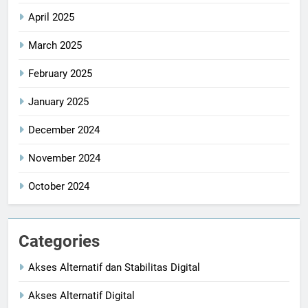
April 2025
March 2025
February 2025
January 2025
December 2024
November 2024
October 2024
Categories
Akses Alternatif dan Stabilitas Digital
Akses Alternatif Digital