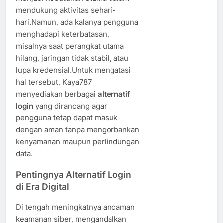
mendukung aktivitas sehari-
hari.Namun, ada kalanya pengguna
menghadapi keterbatasan,
misalnya saat perangkat utama
hilang, jaringan tidak stabil, atau
lupa kredensial.Untuk mengatasi
hal tersebut, Kaya787
menyediakan berbagai
alternatif
login
yang dirancang agar
pengguna tetap dapat masuk
dengan aman tanpa mengorbankan
kenyamanan maupun perlindungan
data.
Pentingnya Alternatif Login
di Era Digital
Di tengah meningkatnya ancaman
keamanan siber, mengandalkan