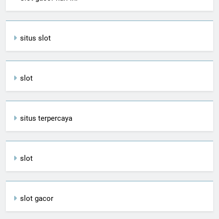
situs slot
slot
situs terpercaya
slot
slot gacor