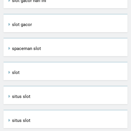
slot gacor hari ini
slot gacor
spaceman slot
slot
situs slot
situs slot