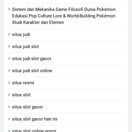
Sistem dan Mekanika Game Filosofi Dunia Pokémon
Edukasi Pop Culture Lore & World-Building Pokémon
Studi Karakter dan Elemen
situs judi
situs judi slot
situs judi slot gacor
situs judi slot online
situs resmi
situs slot
situs slot gacor
situs slot gacor hari ini
situs slot online resmi