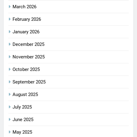
March 2026
February 2026
January 2026
December 2025
November 2025
October 2025
September 2025
August 2025
July 2025
June 2025
May 2025