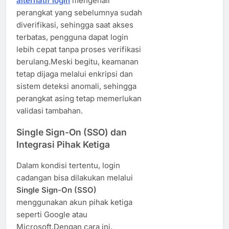
alternatif login
mengenali
perangkat yang sebelumnya sudah
diverifikasi, sehingga saat akses
terbatas, pengguna dapat login
lebih cepat tanpa proses verifikasi
berulang.Meski begitu, keamanan
tetap dijaga melalui enkripsi dan
sistem deteksi anomali, sehingga
perangkat asing tetap memerlukan
validasi tambahan.
Single Sign-On (SSO) dan
Integrasi Pihak Ketiga
Dalam kondisi tertentu, login
cadangan bisa dilakukan melalui
Single Sign-On (SSO)
menggunakan akun pihak ketiga
seperti Google atau
Microsoft.Dengan cara ini,