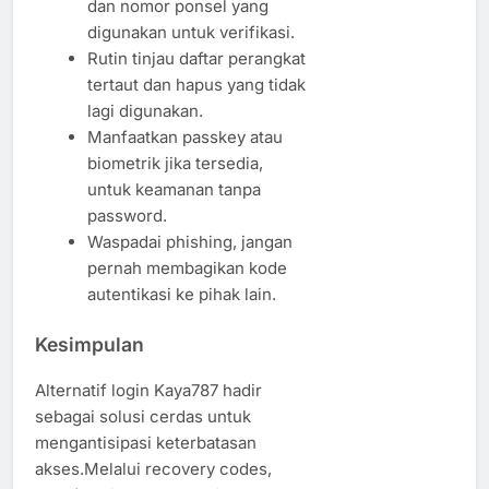
dan nomor ponsel yang
digunakan untuk verifikasi.
Rutin tinjau daftar perangkat
tertaut dan hapus yang tidak
lagi digunakan.
Manfaatkan passkey atau
biometrik jika tersedia,
untuk keamanan tanpa
password.
Waspadai phishing, jangan
pernah membagikan kode
autentikasi ke pihak lain.
Kesimpulan
Alternatif login Kaya787 hadir
sebagai solusi cerdas untuk
mengantisipasi keterbatasan
akses.Melalui recovery codes,