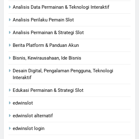
Analisis Data Permainan & Teknologi Interaktif
Analisis Perilaku Pemain Slot
Analisis Permainan & Strategi Slot
Berita Platform & Panduan Akun
Bisnis, Kewirausahaan, Ide Bisnis
Desain Digital, Pengalaman Pengguna, Teknologi
Interaktif
Edukasi Permainan & Strategi Slot
edwinslot
edwinslot alternatif
edwinslot login