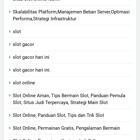
Skalabilitas Platform,Manajemen Beban Server,Optimasi
Performa,Strategi Infrastruktur
slot
slot gacor
slot gacor hari ini
slot gacor hari ini.
slot online
Slot Online Aman, Tips Bermain Slot, Panduan Pemula
Slot, Situs Judi Terpercaya, Strategi Main Slot
Slot Online, Panduan Slot, Tips dan Trik Slot
Slot Online, Permainan Gratis, Pengalaman Bermain