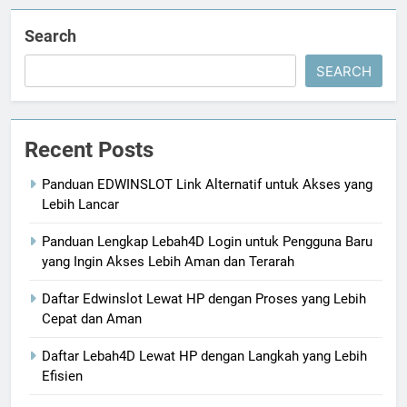
Search
SEARCH
Recent Posts
Panduan EDWINSLOT Link Alternatif untuk Akses yang
Lebih Lancar
Panduan Lengkap Lebah4D Login untuk Pengguna Baru
yang Ingin Akses Lebih Aman dan Terarah
Daftar Edwinslot Lewat HP dengan Proses yang Lebih
Cepat dan Aman
Daftar Lebah4D Lewat HP dengan Langkah yang Lebih
Efisien