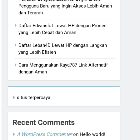
Pengguna Baru yang Ingin Akses Lebih Aman
dan Terarah
Daftar Edwinslot Lewat HP dengan Proses
yang Lebih Cepat dan Aman
Daftar Lebah4D Lewat HP dengan Langkah
yang Lebih Efisien
Cara Menggunakan Kaya787 Link Alternatif
dengan Aman
situs terpercaya
Recent Comments
A WordPress Commenter
on
Hello world!