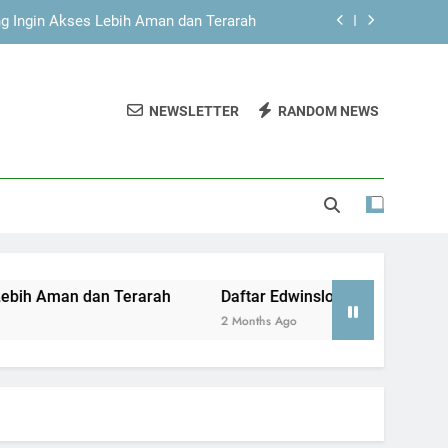
g Ingin Akses Lebih Aman dan Terarah
gan Proses yang Lebih Cepat dan Aman
HP dengan Langkah yang Lebih Efisien
NEWSLETTER
RANDOM NEWS
rnatif untuk Akses yang Lebih Lancar
an Positif Di Sekitar Kita.
g Ingin Akses Lebih Aman dan Terarah
gan Proses yang Lebih Cepat dan Aman
HP dengan Langkah yang Lebih Efisien
dan Terarah
Daftar Edwinslot Lewat HP dengan Proses 
2 Months Ago