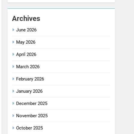
Archives
June 2026
May 2026
April 2026
March 2026
February 2026
January 2026
December 2025
November 2025
October 2025