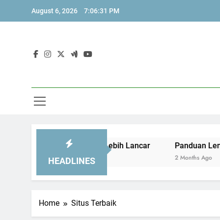
Skip
August 6, 2026
7:06:32 PM
to
content
Urb
Dukung Ger
ntuk Akses yang Lebih Lancar
Panduan Lengkap Lebah4
2 Months Ago
HEADLINES
Home
Situs Terbaik