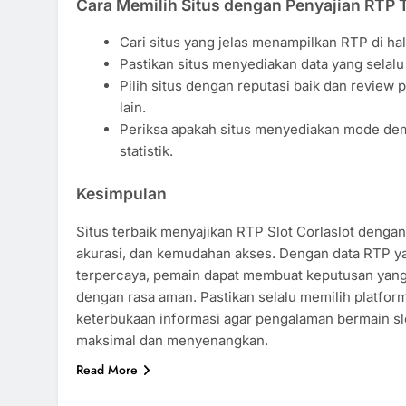
Cara Memilih Situs dengan Penyajian RTP 
Cari situs yang jelas menampilkan RTP di h
Pastikan situs menyediakan data yang selalu 
Pilih situs dengan reputasi baik dan review p
lain.
Periksa apakah situs menyediakan mode de
statistik.
Kesimpulan
Situs terbaik menyajikan RTP Slot Corlaslot dengan
akurasi, dan kemudahan akses. Dengan data RTP ya
terpercaya, pemain dapat membuat keputusan yang
dengan rasa aman. Pastikan selalu memilih platf
keterbukaan informasi agar pengalaman bermain sl
maksimal dan menyenangkan.
Read More