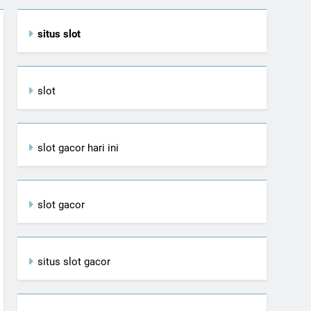
situs slot
slot
slot gacor hari ini
slot gacor
situs slot gacor