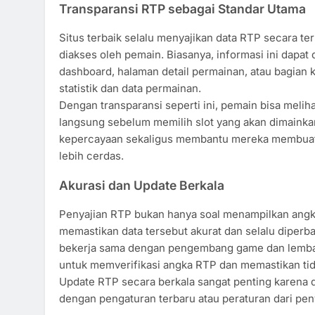
Transparansi RTP sebagai Standar Utama
Situs terbaik selalu menyajikan data RTP secara t
diakses oleh pemain. Biasanya, informasi ini dapat
dashboard, halaman detail permainan, atau bagian
statistik dan data permainan.
Dengan transparansi seperti ini, pemain bisa meliha
langsung sebelum memilih slot yang akan dimaink
kepercayaan sekaligus membantu mereka membuat
lebih cerdas.
Akurasi dan Update Berkala
Penyajian RTP bukan hanya soal menampilkan angka
memastikan data tersebut akurat dan selalu diperbar
bekerja sama dengan pengembang game dan lemba
untuk memverifikasi angka RTP dan memastikan tid
Update RTP secara berkala sangat penting karena 
dengan pengaturan terbaru atau peraturan dari pe