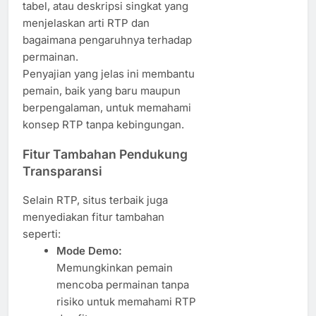
tabel, atau deskripsi singkat yang
menjelaskan arti RTP dan
bagaimana pengaruhnya terhadap
permainan.
Penyajian yang jelas ini membantu
pemain, baik yang baru maupun
berpengalaman, untuk memahami
konsep RTP tanpa kebingungan.
Fitur Tambahan Pendukung
Transparansi
Selain RTP, situs terbaik juga
menyediakan fitur tambahan
seperti:
Mode Demo:
Memungkinkan pemain
mencoba permainan tanpa
risiko untuk memahami RTP