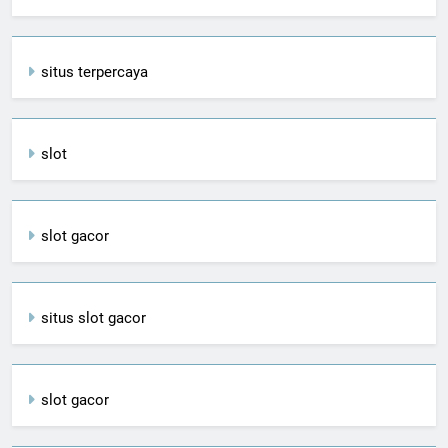
situs terpercaya
slot
slot gacor
situs slot gacor
slot gacor