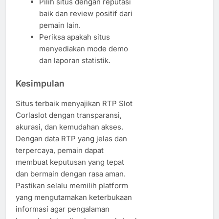
Pilih situs dengan reputasi
baik dan review positif dari
pemain lain.
Periksa apakah situs
menyediakan mode demo
dan laporan statistik.
Kesimpulan
Situs terbaik menyajikan RTP Slot
Corlaslot dengan transparansi,
akurasi, dan kemudahan akses.
Dengan data RTP yang jelas dan
terpercaya, pemain dapat
membuat keputusan yang tepat
dan bermain dengan rasa aman.
Pastikan selalu memilih platform
yang mengutamakan keterbukaan
informasi agar pengalaman