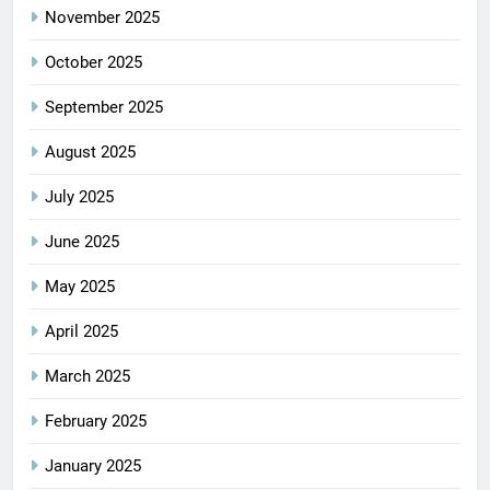
November 2025
October 2025
September 2025
August 2025
July 2025
June 2025
May 2025
April 2025
March 2025
February 2025
January 2025