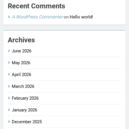
Recent Comments
A WordPress Commenter
on
Hello world!
Archives
June 2026
May 2026
April 2026
March 2026
February 2026
January 2026
December 2025