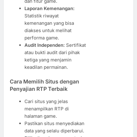
dan fitur game.
Laporan Kemenangan:
Statistik riwayat
kemenangan yang bisa
diakses untuk melihat
performa game.
Audit Independen:
Sertifikat
atau bukti audit dari pihak
ketiga yang menjamin
keadilan permainan.
Cara Memilih Situs dengan
Penyajian RTP Terbaik
Cari situs yang jelas
menampilkan RTP di
halaman game.
Pastikan situs menyediakan
data yang selalu diperbarui.