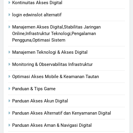
Kontinuitas Akses Digital
login edwinslot alternatif
Manajemen Akses Digital,Stabilitas Jaringan
Online,Infrastruktur Teknologi,Pengalaman
Pengguna,Optimasi Sistem
Manajemen Teknologi & Akses Digital
Monitoring & Observabilitas Infrastruktur
Optimasi Akses Mobile & Keamanan Tautan
Panduan & Tips Game
Panduan Akses Akun Digital
Panduan Akses Alternatif dan Kenyamanan Digital
Panduan Akses Aman & Navigasi Digital