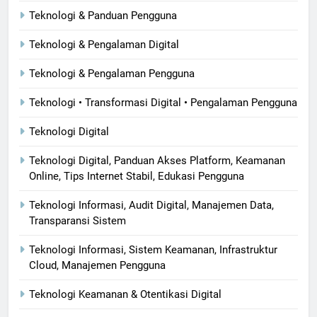
Teknologi & Panduan Pengguna
Teknologi & Pengalaman Digital
Teknologi & Pengalaman Pengguna
Teknologi • Transformasi Digital • Pengalaman Pengguna
Teknologi Digital
Teknologi Digital, Panduan Akses Platform, Keamanan
Online, Tips Internet Stabil, Edukasi Pengguna
Teknologi Informasi, Audit Digital, Manajemen Data,
Transparansi Sistem
Teknologi Informasi, Sistem Keamanan, Infrastruktur
Cloud, Manajemen Pengguna
Teknologi Keamanan & Otentikasi Digital