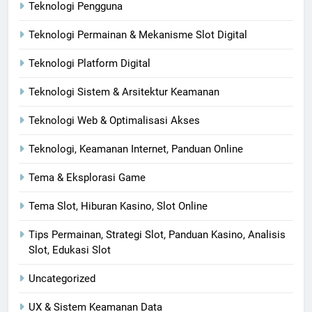
Teknologi Pengguna
Teknologi Permainan & Mekanisme Slot Digital
Teknologi Platform Digital
Teknologi Sistem & Arsitektur Keamanan
Teknologi Web & Optimalisasi Akses
Teknologi, Keamanan Internet, Panduan Online
Tema & Eksplorasi Game
Tema Slot, Hiburan Kasino, Slot Online
Tips Permainan, Strategi Slot, Panduan Kasino, Analisis
Slot, Edukasi Slot
Uncategorized
UX & Sistem Keamanan Data