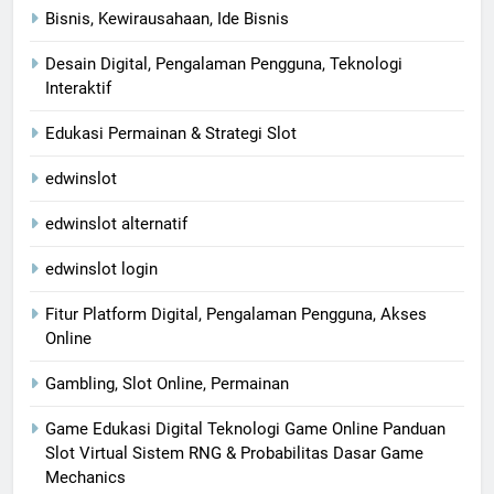
Bisnis, Kewirausahaan, Ide Bisnis
Desain Digital, Pengalaman Pengguna, Teknologi
Interaktif
Edukasi Permainan & Strategi Slot
edwinslot
edwinslot alternatif
edwinslot login
Fitur Platform Digital, Pengalaman Pengguna, Akses
Online
Gambling, Slot Online, Permainan
Game Edukasi Digital Teknologi Game Online Panduan
Slot Virtual Sistem RNG & Probabilitas Dasar Game
Mechanics