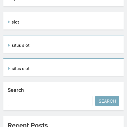
slot
situs slot
situs slot
Search
SEARCH
Recent Posts