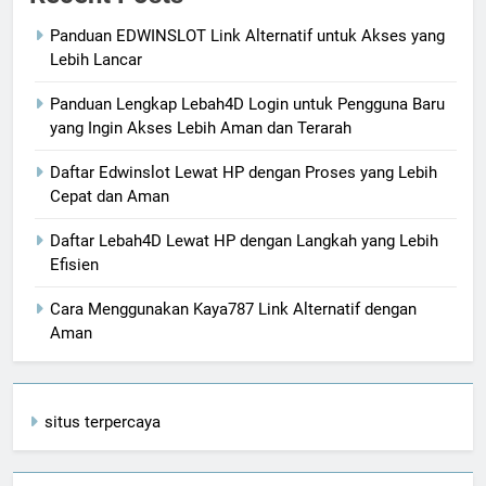
Panduan EDWINSLOT Link Alternatif untuk Akses yang
Lebih Lancar
Panduan Lengkap Lebah4D Login untuk Pengguna Baru
yang Ingin Akses Lebih Aman dan Terarah
Daftar Edwinslot Lewat HP dengan Proses yang Lebih
Cepat dan Aman
Daftar Lebah4D Lewat HP dengan Langkah yang Lebih
Efisien
Cara Menggunakan Kaya787 Link Alternatif dengan
Aman
situs terpercaya