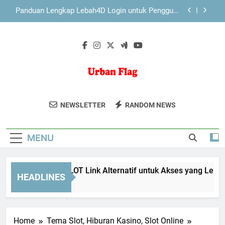
Skip
Daftar Edwinslot Lewat HP dengan Proses yang
to
Lebih Cepat dan Aman
content
Daftar Lebah4D Lewat HP dengan Langkah yang
Lebih Efisien
Panduan EDWINSLOT Link Alternatif untuk Akses
yang Lebih Lancar
Panduan Lengkap Lebah4D Login untuk Pengguna
Baru yang Ingin Akses Lebih Aman dan Terarah
Urban Flag
Dukung Gerakan Sosial Dan Lingkungan
Daftar Edwinslot Lewat HP dengan Proses yang
NEWSLETTER
RANDOM NEWS
Lebih Cepat dan Aman
Bersama Urban Flag. Untuk Perubahan
Daftar Lebah4D Lewat HP dengan Langkah yang
Positif Di Sekitar Kita.
Lebih Efisien
MENU
nduan EDWINSLOT Link Alternatif untuk Akses yang Lebih La
HEADLINES
Month Ago
Home
Tema Slot, Hiburan Kasino, Slot Online