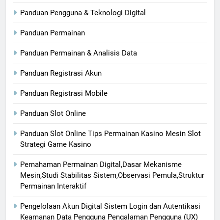
Panduan Pengguna & Teknologi Digital
Panduan Permainan
Panduan Permainan & Analisis Data
Panduan Registrasi Akun
Panduan Registrasi Mobile
Panduan Slot Online
Panduan Slot Online Tips Permainan Kasino Mesin Slot
Strategi Game Kasino
Pemahaman Permainan Digital,Dasar Mekanisme
Mesin,Studi Stabilitas Sistem,Observasi Pemula,Struktur
Permainan Interaktif
Pengelolaan Akun Digital Sistem Login dan Autentikasi
Keamanan Data Pengguna Pengalaman Pengguna (UX)