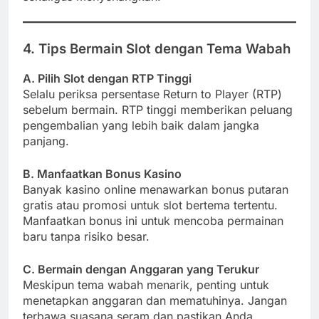
4. Tips Bermain Slot dengan Tema Wabah
A. Pilih Slot dengan RTP Tinggi
Selalu periksa persentase Return to Player (RTP)
sebelum bermain. RTP tinggi memberikan peluang
pengembalian yang lebih baik dalam jangka
panjang.
B. Manfaatkan Bonus Kasino
Banyak kasino online menawarkan bonus putaran
gratis atau promosi untuk slot bertema tertentu.
Manfaatkan bonus ini untuk mencoba permainan
baru tanpa risiko besar.
C. Bermain dengan Anggaran yang Terukur
Meskipun tema wabah menarik, penting untuk
menetapkan anggaran dan mematuhinya. Jangan
terbawa suasana seram dan pastikan Anda