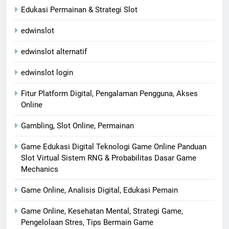
Edukasi Permainan & Strategi Slot
edwinslot
edwinslot alternatif
edwinslot login
Fitur Platform Digital, Pengalaman Pengguna, Akses
Online
Gambling, Slot Online, Permainan
Game Edukasi Digital Teknologi Game Online Panduan
Slot Virtual Sistem RNG & Probabilitas Dasar Game
Mechanics
Game Online, Analisis Digital, Edukasi Pemain
Game Online, Kesehatan Mental, Strategi Game,
Pengelolaan Stres, Tips Bermain Game