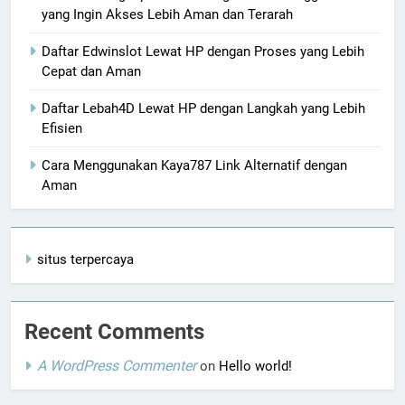
yang Ingin Akses Lebih Aman dan Terarah
Daftar Edwinslot Lewat HP dengan Proses yang Lebih
Cepat dan Aman
Daftar Lebah4D Lewat HP dengan Langkah yang Lebih
Efisien
Cara Menggunakan Kaya787 Link Alternatif dengan
Aman
situs terpercaya
Recent Comments
A WordPress Commenter
on
Hello world!