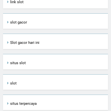
link slot
slot gacor
Slot gacor hari ini
situs slot
slot
situs terpercaya