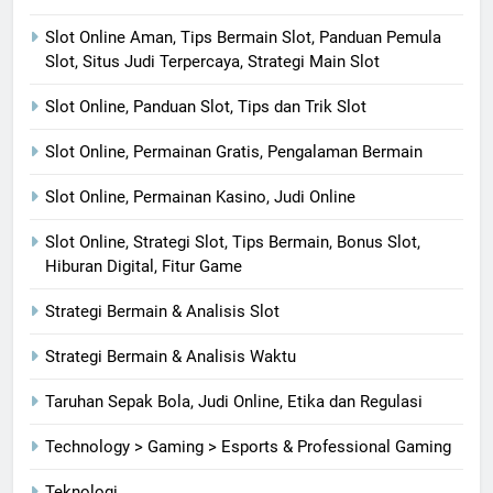
Slot Online Aman, Tips Bermain Slot, Panduan Pemula
Slot, Situs Judi Terpercaya, Strategi Main Slot
Slot Online, Panduan Slot, Tips dan Trik Slot
Slot Online, Permainan Gratis, Pengalaman Bermain
Slot Online, Permainan Kasino, Judi Online
Slot Online, Strategi Slot, Tips Bermain, Bonus Slot,
Hiburan Digital, Fitur Game
Strategi Bermain & Analisis Slot
Strategi Bermain & Analisis Waktu
Taruhan Sepak Bola, Judi Online, Etika dan Regulasi
Technology > Gaming > Esports & Professional Gaming
Teknologi