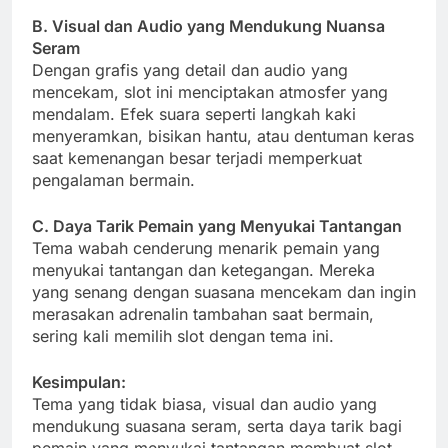
B. Visual dan Audio yang Mendukung Nuansa
Seram
Dengan grafis yang detail dan audio yang
mencekam, slot ini menciptakan atmosfer yang
mendalam. Efek suara seperti langkah kaki
menyeramkan, bisikan hantu, atau dentuman keras
saat kemenangan besar terjadi memperkuat
pengalaman bermain.
C. Daya Tarik Pemain yang Menyukai Tantangan
Tema wabah cenderung menarik pemain yang
menyukai tantangan dan ketegangan. Mereka
yang senang dengan suasana mencekam dan ingin
merasakan adrenalin tambahan saat bermain,
sering kali memilih slot dengan tema ini.
Kesimpulan:
Tema yang tidak biasa, visual dan audio yang
mendukung suasana seram, serta daya tarik bagi
pemain yang menyukai tantangan membuat slot