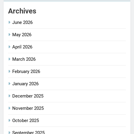
Archives
June 2026
May 2026
April 2026
March 2026
February 2026
January 2026
December 2025
November 2025
October 2025
September 2025