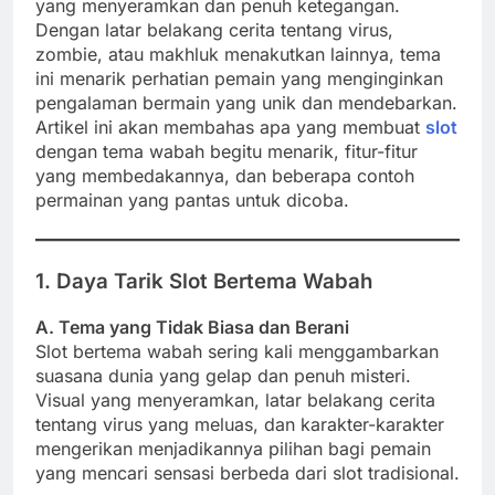
yang menyeramkan dan penuh ketegangan.
Dengan latar belakang cerita tentang virus,
zombie, atau makhluk menakutkan lainnya, tema
ini menarik perhatian pemain yang menginginkan
pengalaman bermain yang unik dan mendebarkan.
Artikel ini akan membahas apa yang membuat
slot
dengan tema wabah begitu menarik, fitur-fitur
yang membedakannya, dan beberapa contoh
permainan yang pantas untuk dicoba.
1. Daya Tarik Slot Bertema Wabah
A. Tema yang Tidak Biasa dan Berani
Slot bertema wabah sering kali menggambarkan
suasana dunia yang gelap dan penuh misteri.
Visual yang menyeramkan, latar belakang cerita
tentang virus yang meluas, dan karakter-karakter
mengerikan menjadikannya pilihan bagi pemain
yang mencari sensasi berbeda dari slot tradisional.