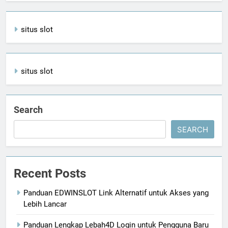
situs slot
situs slot
Search
SEARCH
Recent Posts
Panduan EDWINSLOT Link Alternatif untuk Akses yang
Lebih Lancar
Panduan Lengkap Lebah4D Login untuk Pengguna Baru