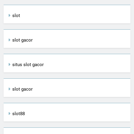
slot
slot gacor
situs slot gacor
slot gacor
slot88