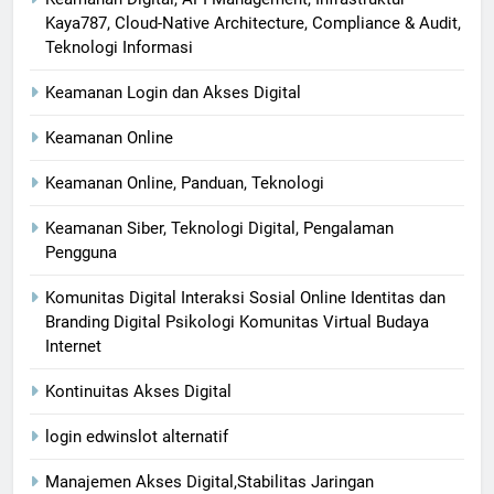
Kaya787, Cloud-Native Architecture, Compliance & Audit,
Teknologi Informasi
Keamanan Login dan Akses Digital
Keamanan Online
Keamanan Online, Panduan, Teknologi
Keamanan Siber, Teknologi Digital, Pengalaman
Pengguna
Komunitas Digital Interaksi Sosial Online Identitas dan
Branding Digital Psikologi Komunitas Virtual Budaya
Internet
Kontinuitas Akses Digital
login edwinslot alternatif
Manajemen Akses Digital,Stabilitas Jaringan