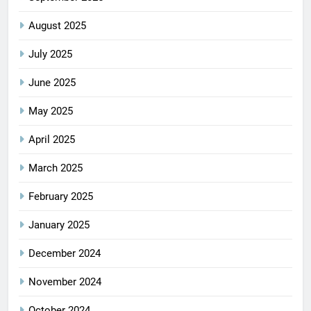
August 2025
July 2025
June 2025
May 2025
April 2025
March 2025
February 2025
January 2025
December 2024
November 2024
October 2024