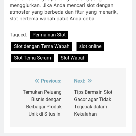
menggiurkan. Jika Anda mencari slot dengan
atmosfer yang berbeda dan fitur yang menarik,
slot bertema wabah patut Anda coba.
Tagged:
Permainan Slot
Slot dengan Tema Wabah
slot online
Slot Tema Seram
Slot Wabah
Previous:
Next:
Post
navigation
Temukan Peluang
Tips Bermain Slot
Bisnis dengan
Gacor agar Tidak
Berbagai Produk
Terjebak dalam
Unik di Situs Ini
Kekalahan