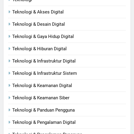
Teknologi & Akses Digital
Teknologi & Desain Digital
Teknologi & Gaya Hidup Digital
Teknologi & Hiburan Digital
Teknologi & Infrastruktur Digital
Teknologi & Infrastruktur Sistem
Teknologi & Keamanan Digital
Teknologi & Keamanan Siber
Teknologi & Panduan Pengguna
Teknologi & Pengalaman Digital