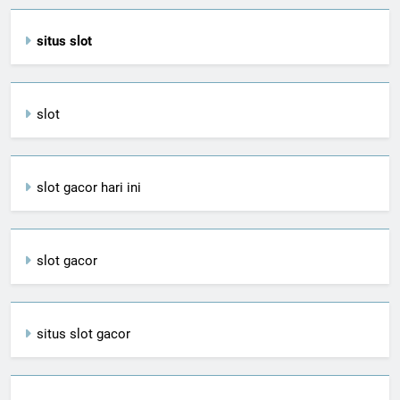
situs slot
slot
slot gacor hari ini
slot gacor
situs slot gacor