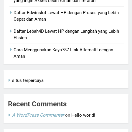
yang Ingin Akses Lebih Aman dan Terarah
Daftar Edwinslot Lewat HP dengan Proses yang Lebih
Cepat dan Aman
Daftar Lebah4D Lewat HP dengan Langkah yang Lebih
Efisien
Cara Menggunakan Kaya787 Link Alternatif dengan
Aman
situs terpercaya
Recent Comments
A WordPress Commenter
on
Hello world!