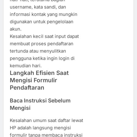
username, kata sandi, dan
informasi kontak yang mungkin
digunakan untuk pengelolaan
akun.
Kesalahan kecil saat input dapat
membuat proses pendaftaran
tertunda atau menyulitkan
pengguna ketika ingin login di
kemudian hari.
Langkah Efisien Saat
Mengisi Formulir
Pendaftaran
Baca Instruksi Sebelum
Mengisi
Kesalahan umum saat daftar lewat
HP adalah langsung mengisi
formulir tanpa membaca instruksi