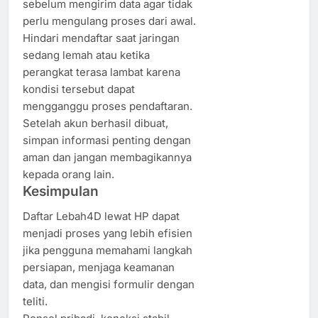
sebelum mengirim data agar tidak
perlu mengulang proses dari awal.
Hindari mendaftar saat jaringan
sedang lemah atau ketika
perangkat terasa lambat karena
kondisi tersebut dapat
mengganggu proses pendaftaran.
Setelah akun berhasil dibuat,
simpan informasi penting dengan
aman dan jangan membagikannya
kepada orang lain.
Kesimpulan
Daftar Lebah4D lewat HP dapat
menjadi proses yang lebih efisien
jika pengguna memahami langkah
persiapan, menjaga keamanan
data, dan mengisi formulir dengan
teliti.