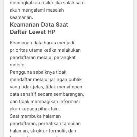
meningkatkan risiko jika salah satu
akun mengalami masalah
keamanan.
Keamanan Data Saat
Daftar Lewat HP
Keamanan data harus menjadi
prioritas utama ketika melakukan
pendaftaran melalui perangkat
mobile.
Pengguna sebaiknya tidak
mendaftar melalui jaringan publik
yang tidak jelas, tidak menyimpan
data sensitif secara sembarangan,
dan tidak membagikan informasi
akun kepada pihak lain.
Saat membuka halaman
pendaftaran, perhatikan tampilan
halaman, struktur formulir, dan