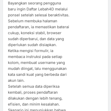
Bayangkan seorang pengguna
baru ingin Daftar Lebah4D melalui
ponsel setelah selesai beraktivitas.
Sebelum membuka halaman
pendaftaran, ia memastikan baterai
cukup, koneksi stabil, browser
sudah diperbarui, dan data yang
diperlukan sudah disiapkan.
Ketika mengisi formulir, ia
membaca instruksi pada setiap
kolom, membuat username yang
mudah diingat, lalu menggunakan
kata sandi kuat yang berbeda dari
akun lain.
Setelah semua data diperiksa
kembali, proses pendaftaran
dilakukan dengan lebih tenang,
efisien, dan minim kesalahan.
Skenario ini menunjukkan bahwa