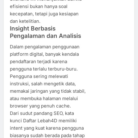
efisiensi bukan hanya soal
kecepatan, tetapi juga kesiapan
dan ketelitian.
Insight Berbasis
Pengalaman dan Analisis
Dalam pengalaman penggunaan
platform digital, banyak kendala
pendaftaran terjadi karena
pengguna terlalu terburu-buru.
Pengguna sering melewati
instruksi, salah mengetik data,
memakai jaringan yang tidak stabil,
atau membuka halaman melalui
browser yang penuh cache.
Dari sudut pandang SEO, kata
kunci Daftar Lebah4D memiliki
intent yang kuat karena pengguna
biasanya sudah berada pada tahap