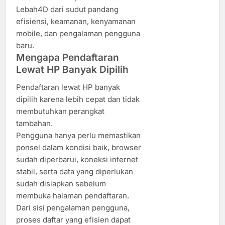
Lebah4D dari sudut pandang
efisiensi, keamanan, kenyamanan
mobile, dan pengalaman pengguna
baru.
Mengapa Pendaftaran
Lewat HP Banyak Dipilih
Pendaftaran lewat HP banyak
dipilih karena lebih cepat dan tidak
membutuhkan perangkat
tambahan.
Pengguna hanya perlu memastikan
ponsel dalam kondisi baik, browser
sudah diperbarui, koneksi internet
stabil, serta data yang diperlukan
sudah disiapkan sebelum
membuka halaman pendaftaran.
Dari sisi pengalaman pengguna,
proses daftar yang efisien dapat