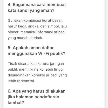
4. Bagaimana cara membuat
kata sandi yang aman?
Gunakan kombinasi huruf besar,
huruf kecil, angka, dan simbol, lalu
hindari memakai informasi pribadi
yang mudah ditebak.
5. Apakah aman daftar
menggunakan Wi-Fi publik?
Tidak disarankan karena jaringan
publik memiliki risiko lebih tinggi
dibandingkan koneksi pribadi yang
lebih terkontrol.
6. Apa yang harus dilakukan
jika halaman pendaftaran
lambat?