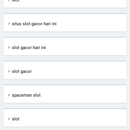
situs slot gacor hari ini
slot gacor hari ini
slot gacor
spaceman slot
slot