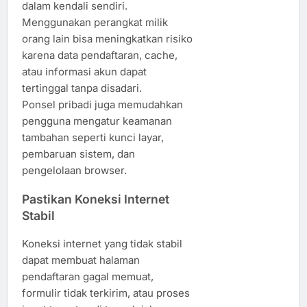
dalam kendali sendiri.
Menggunakan perangkat milik
orang lain bisa meningkatkan risiko
karena data pendaftaran, cache,
atau informasi akun dapat
tertinggal tanpa disadari.
Ponsel pribadi juga memudahkan
pengguna mengatur keamanan
tambahan seperti kunci layar,
pembaruan sistem, dan
pengelolaan browser.
Pastikan Koneksi Internet
Stabil
Koneksi internet yang tidak stabil
dapat membuat halaman
pendaftaran gagal memuat,
formulir tidak terkirim, atau proses