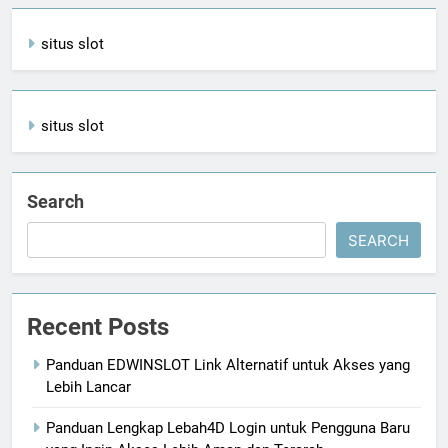
situs slot
situs slot
Search
SEARCH
Recent Posts
Panduan EDWINSLOT Link Alternatif untuk Akses yang
Lebih Lancar
Panduan Lengkap Lebah4D Login untuk Pengguna Baru