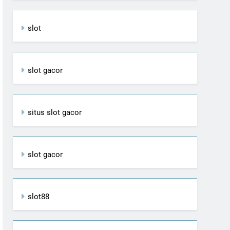
slot
slot gacor
situs slot gacor
slot gacor
slot88