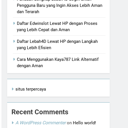
Pengguna Baru yang Ingin Akses Lebih Aman
dan Terarah
Daftar Edwinslot Lewat HP dengan Proses
yang Lebih Cepat dan Aman
Daftar Lebah4D Lewat HP dengan Langkah
yang Lebih Efisien
Cara Menggunakan Kaya787 Link Alternatif
dengan Aman
situs terpercaya
Recent Comments
A WordPress Commenter
on
Hello world!