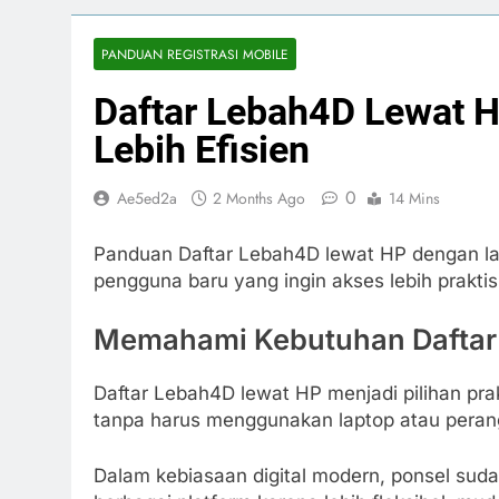
PANDUAN REGISTRASI MOBILE
Daftar Lebah4D Lewat 
Lebih Efisien
0
Ae5ed2a
2 Months Ago
14 Mins
Panduan Daftar Lebah4D lewat HP dengan la
pengguna baru yang ingin akses lebih praktis
Memahami Kebutuhan Daftar
Daftar Lebah4D lewat HP menjadi pilihan pr
tanpa harus menggunakan laptop atau peran
Dalam kebiasaan digital modern, ponsel su