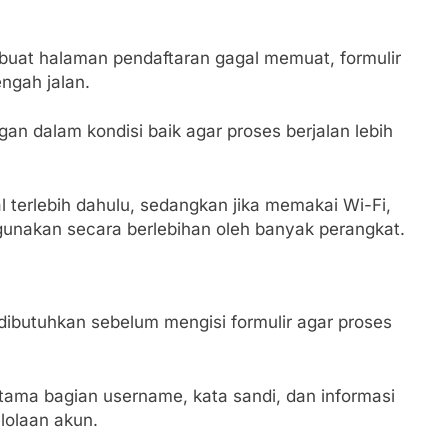
mbuat halaman pendaftaran gagal memuat, formulir
engah jalan.
an dalam kondisi baik agar proses berjalan lebih
l terlebih dahulu, sedangkan jika memakai Wi-Fi,
igunakan secara berlebihan oleh banyak perangkat.
ibutuhkan sebelum mengisi formulir agar proses
utama bagian username, kata sandi, dan informasi
lolaan akun.