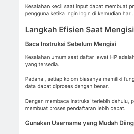
Kesalahan kecil saat input dapat membuat p
pengguna ketika ingin login di kemudian hari.
Langkah Efisien Saat Mengisi
Baca Instruksi Sebelum Mengisi
Kesalahan umum saat daftar lewat HP adalah
yang tersedia.
Padahal, setiap kolom biasanya memiliki fu
data dapat diproses dengan benar.
Dengan membaca instruksi terlebih dahulu, 
membuat proses pendaftaran lebih cepat.
Gunakan Username yang Mudah Diing