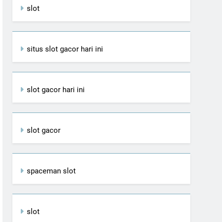
slot
situs slot gacor hari ini
slot gacor hari ini
slot gacor
spaceman slot
slot