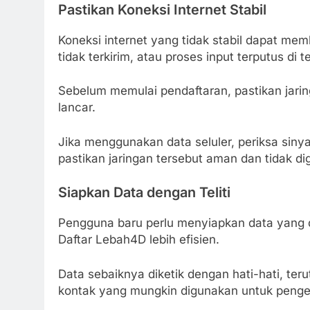
Pastikan Koneksi Internet Stabil
Koneksi internet yang tidak stabil dapat me
tidak terkirim, atau proses input terputus di t
Sebelum memulai pendaftaran, pastikan jaring
lancar.
Jika menggunakan data seluler, periksa sinya
pastikan jaringan tersebut aman dan tidak d
Siapkan Data dengan Teliti
Pengguna baru perlu menyiapkan data yang d
Daftar Lebah4D lebih efisien.
Data sebaiknya diketik dengan hati-hati, ter
kontak yang mungkin digunakan untuk penge