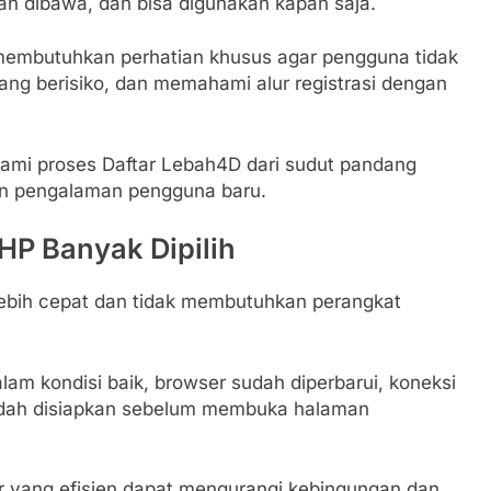
dah dibawa, dan bisa digunakan kapan saja.
membutuhkan perhatian khusus agar pengguna tidak
yang berisiko, dan memahami alur registrasi dengan
hami proses Daftar Lebah4D dari sudut pandang
an pengalaman pengguna baru.
P Banyak Dipilih
 lebih cepat dan tidak membutuhkan perangkat
am kondisi baik, browser sudah diperbarui, koneksi
 sudah disiapkan sebelum membuka halaman
ar yang efisien dapat mengurangi kebingungan dan