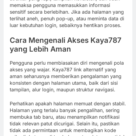
memaksa pengguna memasukkan informasi
sensitif secara berlebihan. Jika ada halaman yang
terlihat aneh, penuh pop-up, atau meminta data di
luar kebutuhan login, sebaiknya hentikan proses.
Cara Mengenali Akses Kaya787
yang Lebih Aman
Pengguna perlu membiasakan diri mengenali pola
akses yang wajar. Kaya787 link alternatif yang
aman seharusnya memberikan pengalaman yang
konsisten dengan halaman utama, baik dari sisi
tampilan, alur login, maupun struktur navigasi.
Perhatikan apakah halaman memuat dengan stabil.
Halaman yang terlalu banyak pengalihan, sering
membuka tab baru, atau menampilkan notifikasi
tidak relevan patut dicurigai. Selain itu, pastikan
tidak ada permintaan untuk membagikan kode