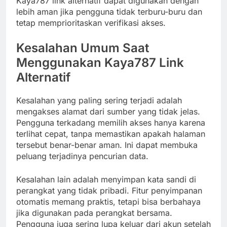
Kaya787 link alternatif dapat digunakan dengan
lebih aman jika pengguna tidak terburu-buru dan
tetap memprioritaskan verifikasi akses.
Kesalahan Umum Saat
Menggunakan Kaya787 Link
Alternatif
Kesalahan yang paling sering terjadi adalah
mengakses alamat dari sumber yang tidak jelas.
Pengguna terkadang memilih akses hanya karena
terlihat cepat, tanpa memastikan apakah halaman
tersebut benar-benar aman. Ini dapat membuka
peluang terjadinya pencurian data.
Kesalahan lain adalah menyimpan kata sandi di
perangkat yang tidak pribadi. Fitur penyimpanan
otomatis memang praktis, tetapi bisa berbahaya
jika digunakan pada perangkat bersama.
Pengguna juga sering lupa keluar dari akun setelah