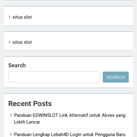
situs slot
situs slot
Search
SEARCH
Recent Posts
Panduan EDWINSLOT Link Alternatif untuk Akses yang
Lebih Lancar
Panduan Lengkap Lebah4D Login untuk Pengguna Baru