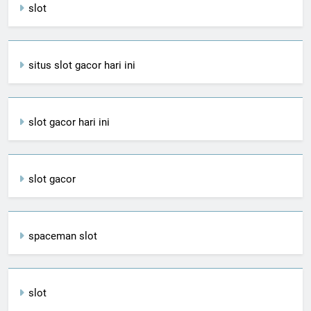
slot
situs slot gacor hari ini
slot gacor hari ini
slot gacor
spaceman slot
slot