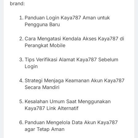
brand:
Panduan Login Kaya787 Aman untuk
Pengguna Baru
Cara Mengatasi Kendala Akses Kaya787 di
Perangkat Mobile
Tips Verifikasi Alamat Kaya787 Sebelum
Login
Strategi Menjaga Keamanan Akun Kaya787
Secara Mandiri
Kesalahan Umum Saat Menggunakan
Kaya787 Link Alternatif
Panduan Mengelola Data Akun Kaya787
agar Tetap Aman