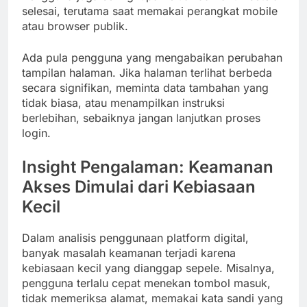
selesai, terutama saat memakai perangkat mobile
atau browser publik.
Ada pula pengguna yang mengabaikan perubahan
tampilan halaman. Jika halaman terlihat berbeda
secara signifikan, meminta data tambahan yang
tidak biasa, atau menampilkan instruksi
berlebihan, sebaiknya jangan lanjutkan proses
login.
Insight Pengalaman: Keamanan
Akses Dimulai dari Kebiasaan
Kecil
Dalam analisis penggunaan platform digital,
banyak masalah keamanan terjadi karena
kebiasaan kecil yang dianggap sepele. Misalnya,
pengguna terlalu cepat menekan tombol masuk,
tidak memeriksa alamat, memakai kata sandi yang