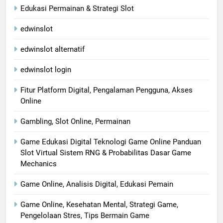
Edukasi Permainan & Strategi Slot
edwinslot
edwinslot alternatif
edwinslot login
Fitur Platform Digital, Pengalaman Pengguna, Akses
Online
Gambling, Slot Online, Permainan
Game Edukasi Digital Teknologi Game Online Panduan
Slot Virtual Sistem RNG & Probabilitas Dasar Game
Mechanics
Game Online, Analisis Digital, Edukasi Pemain
Game Online, Kesehatan Mental, Strategi Game,
Pengelolaan Stres, Tips Bermain Game