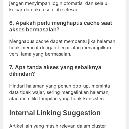
jangan menyimpan login otomatis, dan selalu
keluar dari akun setelah selesai.
6. Apakah perlu menghapus cache saat
akses bermasalah?
Menghapus cache dapat membantu jika halaman
tidak memuat dengan benar atau menampilkan
versi lama yang bermasalah.
7. Apa tanda akses yang sebaiknya
dihindari?
Hindari halaman yang penuh pop-up, meminta
data tidak wajar, sering mengalihkan halaman,
atau memiliki tampilan yang tidak konsisten.
Internal Linking Suggestion
Artikel lain yang masih relevan dalam cluster