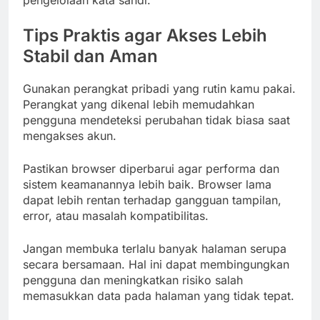
pengelolaan kata sandi.
Tips Praktis agar Akses Lebih
Stabil dan Aman
Gunakan perangkat pribadi yang rutin kamu pakai.
Perangkat yang dikenal lebih memudahkan
pengguna mendeteksi perubahan tidak biasa saat
mengakses akun.
Pastikan browser diperbarui agar performa dan
sistem keamanannya lebih baik. Browser lama
dapat lebih rentan terhadap gangguan tampilan,
error, atau masalah kompatibilitas.
Jangan membuka terlalu banyak halaman serupa
secara bersamaan. Hal ini dapat membingungkan
pengguna dan meningkatkan risiko salah
memasukkan data pada halaman yang tidak tepat.