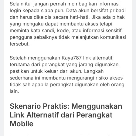
Selain itu, jangan pernah membagikan informasi
login kepada siapa pun. Data akun bersifat pribadi
dan harus dikelola secara hati-hati. Jika ada pihak
yang mengaku dapat membantu akses tetapi
meminta kata sandi, kode, atau informasi sensitif,
pengguna sebaiknya tidak melanjutkan komunikasi
tersebut.
Setelah menggunakan Kaya787 link alternatif,
terutama dari perangkat yang jarang digunakan,
pastikan untuk keluar dari akun. Langkah
sederhana ini membantu mengurangi risiko akses
tidak sah apabila perangkat digunakan oleh orang
lain.
Skenario Praktis: Menggunakan
Link Alternatif dari Perangkat
Mobile