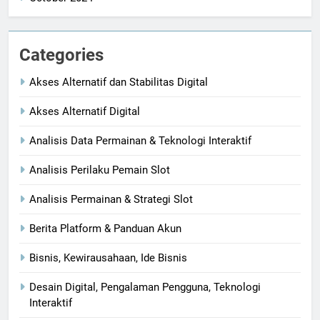
Categories
Akses Alternatif dan Stabilitas Digital
Akses Alternatif Digital
Analisis Data Permainan & Teknologi Interaktif
Analisis Perilaku Pemain Slot
Analisis Permainan & Strategi Slot
Berita Platform & Panduan Akun
Bisnis, Kewirausahaan, Ide Bisnis
Desain Digital, Pengalaman Pengguna, Teknologi
Interaktif