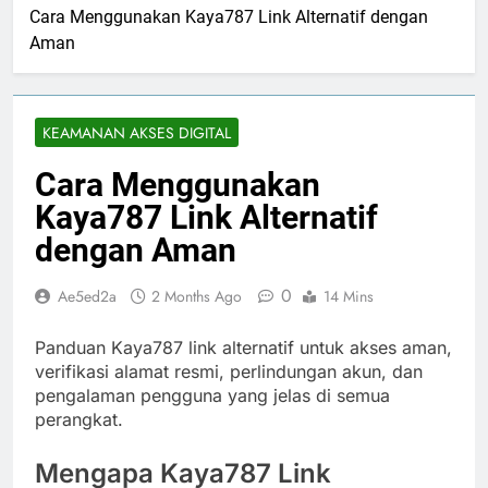
Cara Menggunakan Kaya787 Link Alternatif dengan
Aman
KEAMANAN AKSES DIGITAL
Cara Menggunakan
Kaya787 Link Alternatif
dengan Aman
0
Ae5ed2a
2 Months Ago
14 Mins
Panduan Kaya787 link alternatif untuk akses aman,
verifikasi alamat resmi, perlindungan akun, dan
pengalaman pengguna yang jelas di semua
perangkat.
Mengapa Kaya787 Link