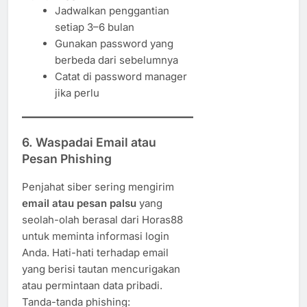
Jadwalkan penggantian
setiap 3–6 bulan
Gunakan password yang
berbeda dari sebelumnya
Catat di password manager
jika perlu
6. Waspadai Email atau
Pesan Phishing
Penjahat siber sering mengirim
email atau pesan palsu
yang
seolah-olah berasal dari Horas88
untuk meminta informasi login
Anda. Hati-hati terhadap email
yang berisi tautan mencurigakan
atau permintaan data pribadi.
Tanda-tanda phishing: