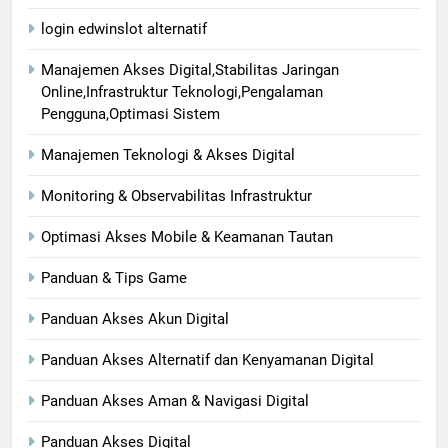
login edwinslot alternatif
Manajemen Akses Digital,Stabilitas Jaringan
Online,Infrastruktur Teknologi,Pengalaman
Pengguna,Optimasi Sistem
Manajemen Teknologi & Akses Digital
Monitoring & Observabilitas Infrastruktur
Optimasi Akses Mobile & Keamanan Tautan
Panduan & Tips Game
Panduan Akses Akun Digital
Panduan Akses Alternatif dan Kenyamanan Digital
Panduan Akses Aman & Navigasi Digital
Panduan Akses Digital