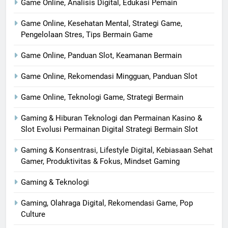
Game Online, Analisis Digital, Edukasi Pemain
Game Online, Kesehatan Mental, Strategi Game,
Pengelolaan Stres, Tips Bermain Game
Game Online, Panduan Slot, Keamanan Bermain
Game Online, Rekomendasi Mingguan, Panduan Slot
Game Online, Teknologi Game, Strategi Bermain
Gaming & Hiburan Teknologi dan Permainan Kasino &
Slot Evolusi Permainan Digital Strategi Bermain Slot
Gaming & Konsentrasi, Lifestyle Digital, Kebiasaan Sehat
Gamer, Produktivitas & Fokus, Mindset Gaming
Gaming & Teknologi
Gaming, Olahraga Digital, Rekomendasi Game, Pop
Culture