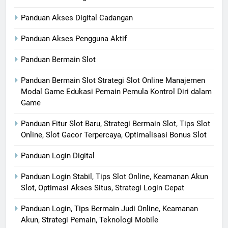
Panduan Akses Digital Cadangan
Panduan Akses Pengguna Aktif
Panduan Bermain Slot
Panduan Bermain Slot Strategi Slot Online Manajemen
Modal Game Edukasi Pemain Pemula Kontrol Diri dalam
Game
Panduan Fitur Slot Baru, Strategi Bermain Slot, Tips Slot
Online, Slot Gacor Terpercaya, Optimalisasi Bonus Slot
Panduan Login Digital
Panduan Login Stabil, Tips Slot Online, Keamanan Akun
Slot, Optimasi Akses Situs, Strategi Login Cepat
Panduan Login, Tips Bermain Judi Online, Keamanan
Akun, Strategi Pemain, Teknologi Mobile