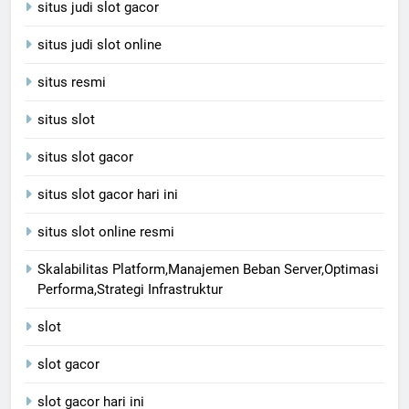
situs judi slot gacor
situs judi slot online
situs resmi
situs slot
situs slot gacor
situs slot gacor hari ini
situs slot online resmi
Skalabilitas Platform,Manajemen Beban Server,Optimasi
Performa,Strategi Infrastruktur
slot
slot gacor
slot gacor hari ini