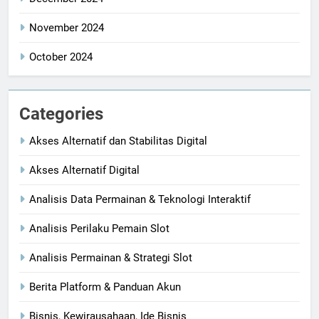
November 2024
October 2024
Categories
Akses Alternatif dan Stabilitas Digital
Akses Alternatif Digital
Analisis Data Permainan & Teknologi Interaktif
Analisis Perilaku Pemain Slot
Analisis Permainan & Strategi Slot
Berita Platform & Panduan Akun
Bisnis, Kewirausahaan, Ide Bisnis