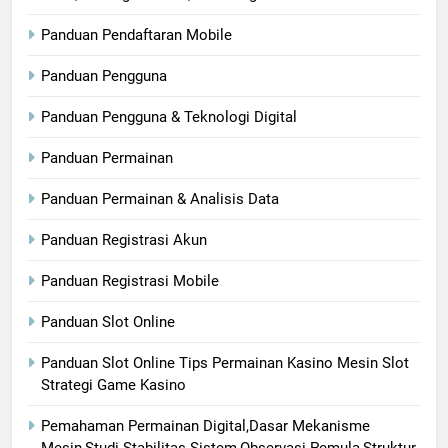
Panduan Pendaftaran Mobile
Panduan Pengguna
Panduan Pengguna & Teknologi Digital
Panduan Permainan
Panduan Permainan & Analisis Data
Panduan Registrasi Akun
Panduan Registrasi Mobile
Panduan Slot Online
Panduan Slot Online Tips Permainan Kasino Mesin Slot
Strategi Game Kasino
Pemahaman Permainan Digital,Dasar Mekanisme
Mesin,Studi Stabilitas Sistem,Observasi Pemula,Struktur