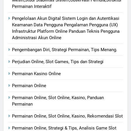
Permainan Interaktif
Pengelolaan Akun Digital Sistem Login dan Autentikasi
Keamanan Data Pengguna Pengalaman Pengguna (UX)
Infrastruktur Platform Online Panduan Teknis Pengguna
Administrasi Akun Online
Pengembangan Diri, Strategi Permainan, Tips Menang.
Perjudian Online, Slot Games, Tips dan Strategi
Permainan Kasino Online
Permainan Online
Permainan Online, Slot Online, Kasino, Panduan
Permainan
Permainan Online, Slot Online, Kasino, Rekomendasi Slot
Permainan Online, Strategi & Tips, Analisis Game Slot