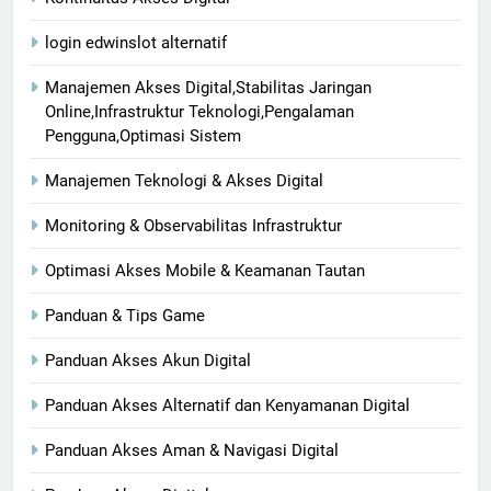
login edwinslot alternatif
Manajemen Akses Digital,Stabilitas Jaringan
Online,Infrastruktur Teknologi,Pengalaman
Pengguna,Optimasi Sistem
Manajemen Teknologi & Akses Digital
Monitoring & Observabilitas Infrastruktur
Optimasi Akses Mobile & Keamanan Tautan
Panduan & Tips Game
Panduan Akses Akun Digital
Panduan Akses Alternatif dan Kenyamanan Digital
Panduan Akses Aman & Navigasi Digital