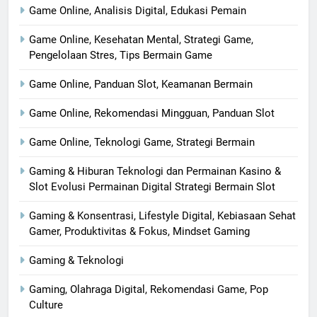
Game Online, Analisis Digital, Edukasi Pemain
Game Online, Kesehatan Mental, Strategi Game,
Pengelolaan Stres, Tips Bermain Game
Game Online, Panduan Slot, Keamanan Bermain
Game Online, Rekomendasi Mingguan, Panduan Slot
Game Online, Teknologi Game, Strategi Bermain
Gaming & Hiburan Teknologi dan Permainan Kasino &
Slot Evolusi Permainan Digital Strategi Bermain Slot
Gaming & Konsentrasi, Lifestyle Digital, Kebiasaan Sehat
Gamer, Produktivitas & Fokus, Mindset Gaming
Gaming & Teknologi
Gaming, Olahraga Digital, Rekomendasi Game, Pop
Culture