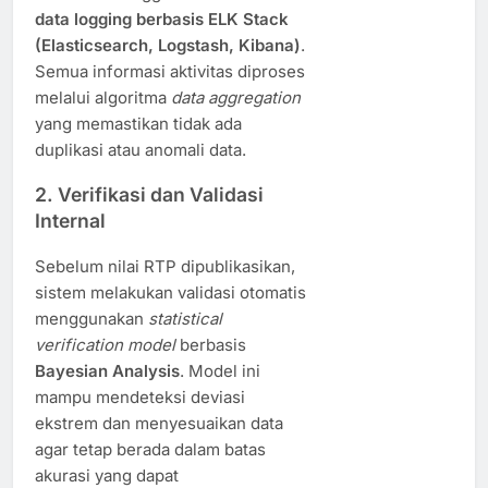
data logging berbasis ELK Stack
(Elasticsearch, Logstash, Kibana)
.
Semua informasi aktivitas diproses
melalui algoritma
data aggregation
yang memastikan tidak ada
duplikasi atau anomali data.
2.
Verifikasi dan Validasi
Internal
Sebelum nilai RTP dipublikasikan,
sistem melakukan validasi otomatis
menggunakan
statistical
verification model
berbasis
Bayesian Analysis
. Model ini
mampu mendeteksi deviasi
ekstrem dan menyesuaikan data
agar tetap berada dalam batas
akurasi yang dapat