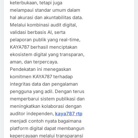
keterbukaan, tetapi juga
melampaui standar umum dalam
hal akurasi dan akuntabilitas data.
Melalui kombinasi audit digital,
validasi berbasis AI, serta
pelaporan publik yang real-time,
KAYA787 berhasil menciptakan
ekosistem digital yang transparan,
aman, dan terpercaya.
Pendekatan ini menegaskan
komitmen KAYA787 terhadap
integritas data dan pengalaman
pengguna yang adil. Dengan terus
memperbarui sistem publikasi dan
meningkatkan kolaborasi dengan
auditor independen,
kaya787 rtp
menjadi contoh nyata bagaimana
platform digital dapat membangun
kepercayaan melalui transparansi