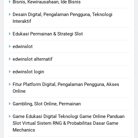
Bisnis, Kewirausahaan, Ide Bisnis
Desain Digital, Pengalaman Pengguna, Teknologi
Interaktif
Edukasi Permainan & Strategi Slot
edwinslot
edwinslot alternatif
edwinslot login
Fitur Platform Digital, Pengalaman Pengguna, Akses
Online
Gambling, Slot Online, Permainan
Game Edukasi Digital Teknologi Game Online Panduan
Slot Virtual Sistem RNG & Probabilitas Dasar Game
Mechanics