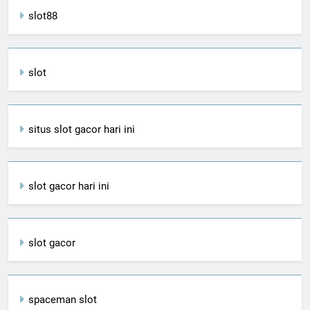
slot88
slot
situs slot gacor hari ini
slot gacor hari ini
slot gacor
spaceman slot