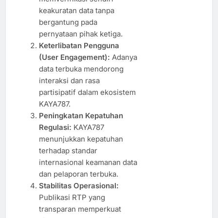
keakuratan data tanpa
bergantung pada
pernyataan pihak ketiga.
Keterlibatan Pengguna
(User Engagement):
Adanya
data terbuka mendorong
interaksi dan rasa
partisipatif dalam ekosistem
KAYA787.
Peningkatan Kepatuhan
Regulasi:
KAYA787
menunjukkan kepatuhan
terhadap standar
internasional keamanan data
dan pelaporan terbuka.
Stabilitas Operasional:
Publikasi RTP yang
transparan memperkuat