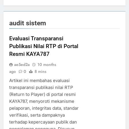
audit sistem
Evaluasi Transparansi
Publikasi Nilai RTP di Portal
Resmi KAYA787
ae5ed2a
10 months
ago
0
8 mins
Artikel ini membahas evaluasi
transparansi publikasi nilai RTP
(Return to Player) di portal resmi
KAYA787, menyoroti mekanisme
pelaporan, integritas data, standar
verifikasi, serta dampaknya
terhadap kepercayaan publik dan
pengalaman pengguna. Disusun