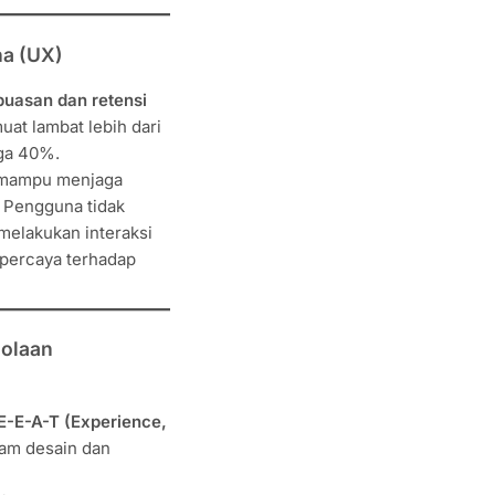
a (UX)
puasan dan retensi
uat lambat lebih dari
gga 40%.
s mampu menjaga
. Pengguna tidak
melakukan interaksi
epercaya terhadap
lolaan
E-E-A-T (Experience,
am desain dan