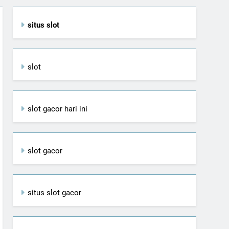
situs slot
slot
slot gacor hari ini
slot gacor
situs slot gacor