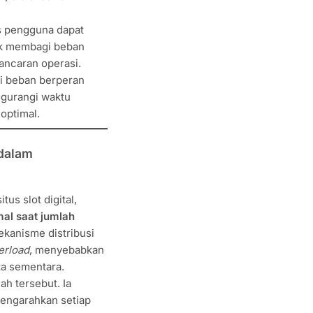
tas pengguna dapat
uk membagi beban
ancaran operasi.
si beban berperan
ngurangi waktu
optimal.
 dalam
tus slot digital,
mal saat jumlah
ekanisme distribusi
erload
, menyebabkan
ata sementara.
h tersebut. Ia
 mengarahkan setiap