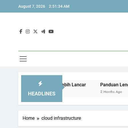
Skip
August 7, 2026
2:51:35 AM
to
content
Urb
Dukung Ger
ntuk Akses yang Lebih Lancar
Panduan Lengkap Lebah4D
2 Months Ago
HEADLINES
Home
cloud infrastructure