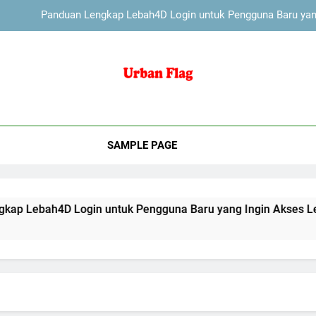
Panduan Lengkap Lebah4D Login untuk Pengguna Baru yan
Daftar Edwinslot Lewat HP den
Daftar Lebah4D Lewat 
an Flag
Panduan EDWINSLOT Link Alte
akan Sosial Dan Lingkungan Bersama Urban Flag. Untuk Perubah
Panduan Lengkap Lebah4D Login untuk Pengguna Baru yan
SAMPLE PAGE
Daftar Edwinslot Lewat HP den
Daftar Lebah4D Lewat 
 Login untuk Pengguna Baru yang Ingin Akses Lebih Aman d