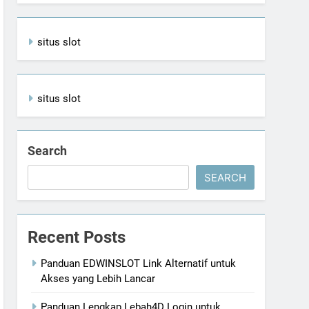
situs slot
situs slot
Search
SEARCH
Recent Posts
Panduan EDWINSLOT Link Alternatif untuk
Akses yang Lebih Lancar
Panduan Lengkap Lebah4D Login untuk