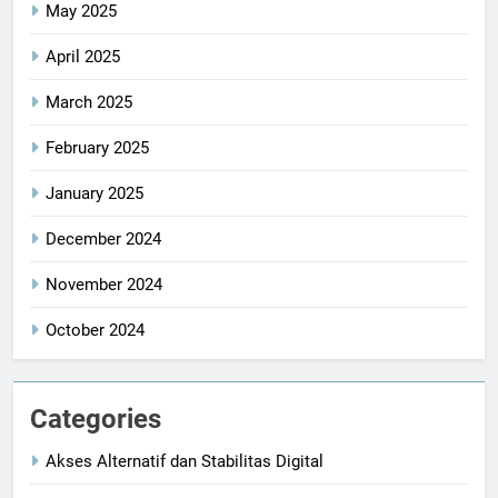
May 2025
April 2025
March 2025
February 2025
January 2025
December 2024
November 2024
October 2024
Categories
Akses Alternatif dan Stabilitas Digital