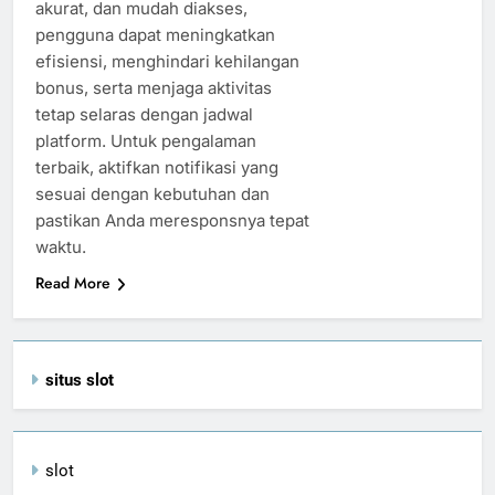
akurat, dan mudah diakses,
pengguna dapat meningkatkan
efisiensi, menghindari kehilangan
bonus, serta menjaga aktivitas
tetap selaras dengan jadwal
platform. Untuk pengalaman
terbaik, aktifkan notifikasi yang
sesuai dengan kebutuhan dan
pastikan Anda meresponsnya tepat
waktu.
Read More
situs slot
slot