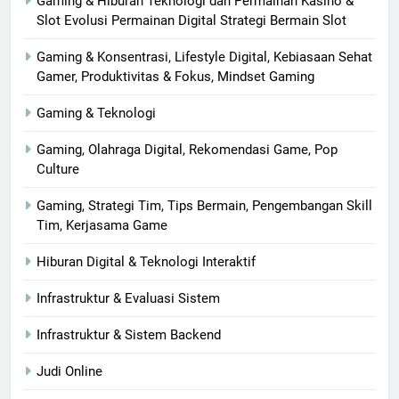
Gaming & Hiburan Teknologi dan Permainan Kasino &
Slot Evolusi Permainan Digital Strategi Bermain Slot
Gaming & Konsentrasi, Lifestyle Digital, Kebiasaan Sehat
Gamer, Produktivitas & Fokus, Mindset Gaming
Gaming & Teknologi
Gaming, Olahraga Digital, Rekomendasi Game, Pop
Culture
Gaming, Strategi Tim, Tips Bermain, Pengembangan Skill
Tim, Kerjasama Game
Hiburan Digital & Teknologi Interaktif
Infrastruktur & Evaluasi Sistem
Infrastruktur & Sistem Backend
Judi Online