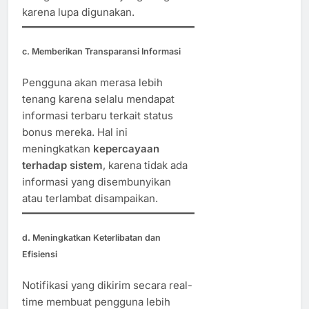
karena lupa digunakan.
c.
Memberikan Transparansi Informasi
Pengguna akan merasa lebih
tenang karena selalu mendapat
informasi terbaru terkait status
bonus mereka. Hal ini
meningkatkan
kepercayaan
terhadap sistem
, karena tidak ada
informasi yang disembunyikan
atau terlambat disampaikan.
d.
Meningkatkan Keterlibatan dan
Efisiensi
Notifikasi yang dikirim secara real-
time membuat pengguna lebih