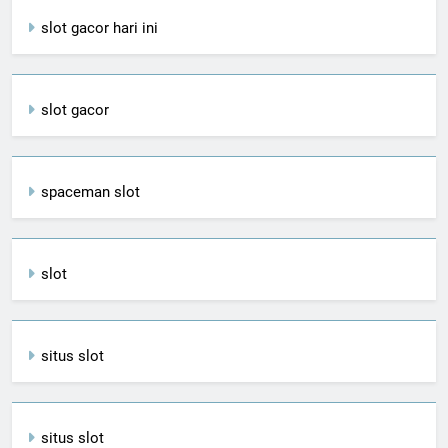
slot gacor hari ini
slot gacor
spaceman slot
slot
situs slot
situs slot