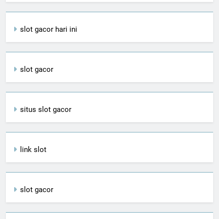
slot gacor hari ini
slot gacor
situs slot gacor
link slot
slot gacor