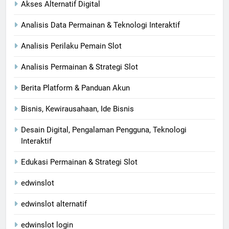
Akses Alternatif Digital
Analisis Data Permainan & Teknologi Interaktif
Analisis Perilaku Pemain Slot
Analisis Permainan & Strategi Slot
Berita Platform & Panduan Akun
Bisnis, Kewirausahaan, Ide Bisnis
Desain Digital, Pengalaman Pengguna, Teknologi
Interaktif
Edukasi Permainan & Strategi Slot
edwinslot
edwinslot alternatif
edwinslot login