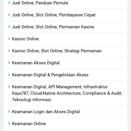
Judi Online, Panduan Pemula
Judi Online, Slot Online, Pembayaran Cepat
Judi Online, Slot Online, Permainan Kasino
Kasino Online
Kasino Online, Slot Online, Strategi Permainan
Keamanan Akses Digital
Keamanan Digital & Pengelolaan Akses
Keamanan Digital, API Management, Infrastruktur
Kaya787, Cloud-Native Architecture, Compliance & Audit,
Teknologi Informasi
Keamanan Login dan Akses Digital
Keamanan Online