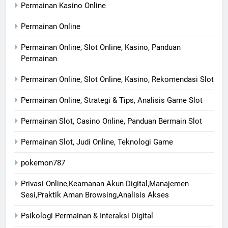
Permainan Kasino Online
Permainan Online
Permainan Online, Slot Online, Kasino, Panduan
Permainan
Permainan Online, Slot Online, Kasino, Rekomendasi Slot
Permainan Online, Strategi & Tips, Analisis Game Slot
Permainan Slot, Casino Online, Panduan Bermain Slot
Permainan Slot, Judi Online, Teknologi Game
pokemon787
Privasi Online,Keamanan Akun Digital,Manajemen
Sesi,Praktik Aman Browsing,Analisis Akses
Psikologi Permainan & Interaksi Digital