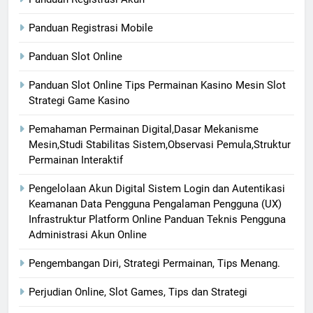
Panduan Registrasi Mobile
Panduan Slot Online
Panduan Slot Online Tips Permainan Kasino Mesin Slot
Strategi Game Kasino
Pemahaman Permainan Digital,Dasar Mekanisme
Mesin,Studi Stabilitas Sistem,Observasi Pemula,Struktur
Permainan Interaktif
Pengelolaan Akun Digital Sistem Login dan Autentikasi
Keamanan Data Pengguna Pengalaman Pengguna (UX)
Infrastruktur Platform Online Panduan Teknis Pengguna
Administrasi Akun Online
Pengembangan Diri, Strategi Permainan, Tips Menang.
Perjudian Online, Slot Games, Tips dan Strategi