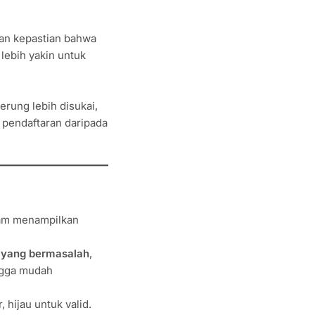
kan kepastian bahwa
lebih yakin untuk
erung lebih disukai,
pendaftaran daripada
am menampilkan
d yang bermasalah
,
ngga mudah
 hijau untuk valid.