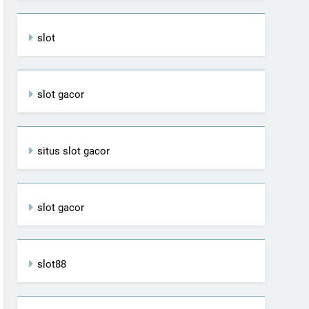
slot
slot gacor
situs slot gacor
slot gacor
slot88