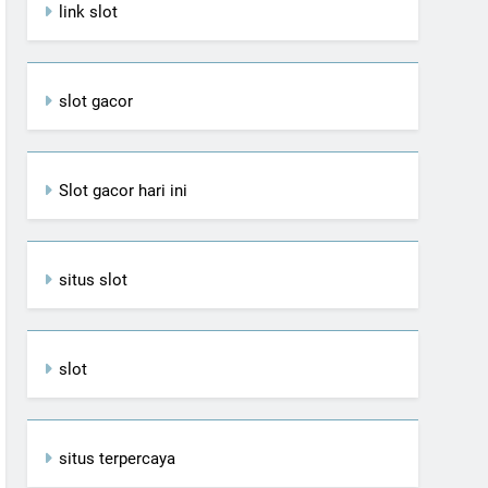
link slot
slot gacor
Slot gacor hari ini
situs slot
slot
situs terpercaya