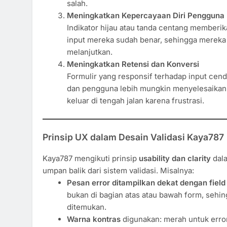
salah.
Meningkatkan Kepercayaan Diri Pengguna
Indikator hijau atau tanda centang memberi
input mereka sudah benar, sehingga mereka 
melanjutkan.
Meningkatkan Retensi dan Konversi
Formulir yang responsif terhadap input cend
dan pengguna lebih mungkin menyelesaikan 
keluar di tengah jalan karena frustrasi.
Prinsip UX dalam Desain Validasi Kaya787
Kaya787 mengikuti prinsip
usability dan clarity
dal
umpan balik dari sistem validasi. Misalnya:
Pesan error ditampilkan dekat dengan fiel
bukan di bagian atas atau bawah form, sehi
ditemukan.
Warna kontras
digunakan: merah untuk error,