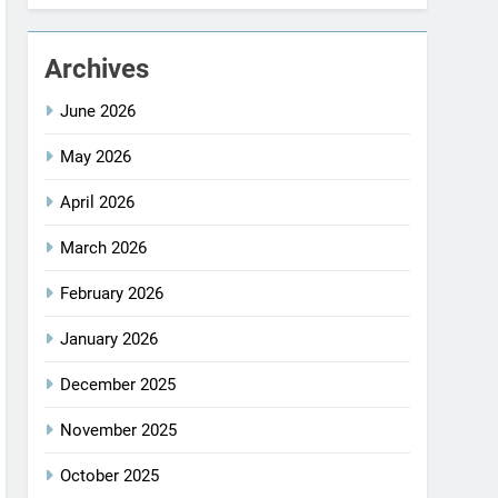
Archives
June 2026
May 2026
April 2026
March 2026
February 2026
January 2026
December 2025
November 2025
October 2025