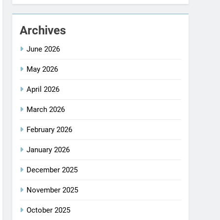
Archives
June 2026
May 2026
April 2026
March 2026
February 2026
January 2026
December 2025
November 2025
October 2025