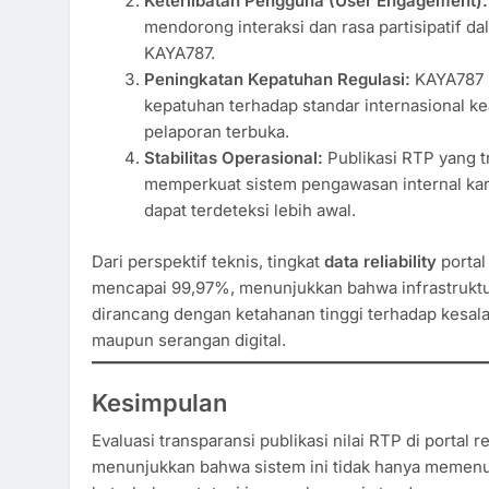
Keterlibatan Pengguna (User Engagement):
mendorong interaksi dan rasa partisipatif d
KAYA787.
Peningkatan Kepatuhan Regulasi:
KAYA787 
kepatuhan terhadap standar internasional k
pelaporan terbuka.
Stabilitas Operasional:
Publikasi RTP yang t
memperkuat sistem pengawasan internal kare
dapat terdeteksi lebih awal.
Dari perspektif teknis, tingkat
data reliability
portal
mencapai 99,97%, menunjukkan bahwa infrastruktu
dirancang dengan ketahanan tinggi terhadap kesal
maupun serangan digital.
Kesimpulan
Evaluasi transparansi publikasi nilai RTP di portal
menunjukkan bahwa sistem ini tidak hanya memenu