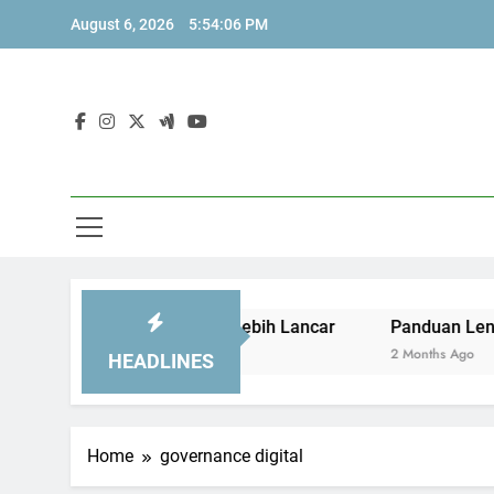
Skip
August 6, 2026
5:54:07 PM
to
content
Urb
Dukung Ger
ntuk Akses yang Lebih Lancar
Panduan Lengkap Lebah4
2 Months Ago
HEADLINES
Home
governance digital