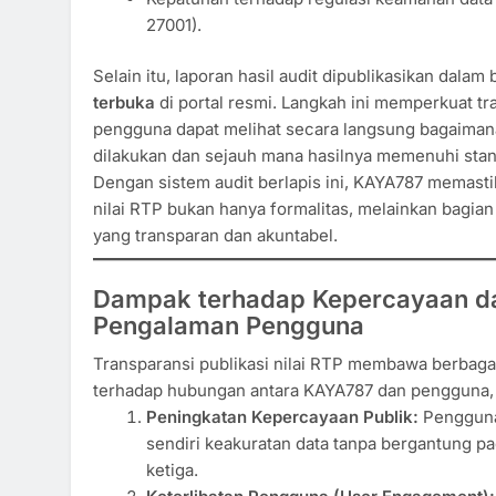
27001).
Selain itu, laporan hasil audit dipublikasikan dalam
terbuka
di portal resmi. Langkah ini memperkuat tr
pengguna dapat melihat secara langsung bagaiman
dilakukan dan sejauh mana hasilnya memenuhi stand
Dengan sistem audit berlapis ini, KAYA787 memasti
nilai RTP bukan hanya formalitas, melainkan bagian d
yang transparan dan akuntabel.
Dampak terhadap Kepercayaan d
Pengalaman Pengguna
Transparansi publikasi nilai RTP membawa berbaga
terhadap hubungan antara KAYA787 dan pengguna, a
Peningkatan Kepercayaan Publik:
Pengguna
sendiri keakuratan data tanpa bergantung p
ketiga.