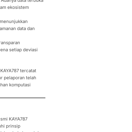
Adanya data terbuka
alam ekosistem
menunjukkan
eamanan data dan
ransparan
na setiap deviasi
 KAYA787 tercatat
r pelaporan telah
ahan komputasi
 resmi KAYA787
hi prinsip