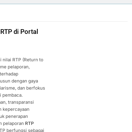
 RTP di Portal
 nilai RTP (Return to
sme pelaporan,
 terhadap
susun dengan gaya
giarisme, dan berfokus
gi pembaca.
an, transparansi
n kepercayaan
tuk penerapan
em pelaporan
RTP
 RTP berfungsi sebagai