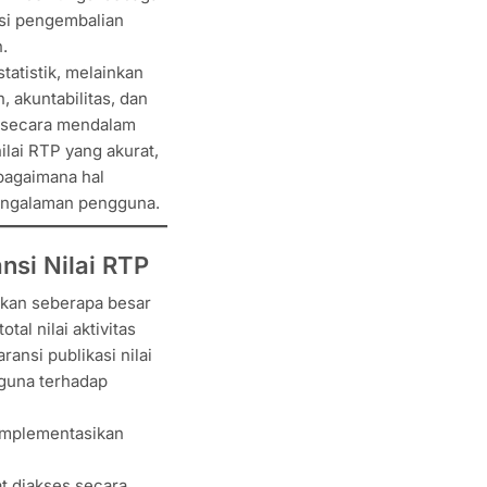
rsi pengembalian
.
tatistik, melainkan
 akuntabilitas, dan
s secara mendalam
lai RTP yang akurat,
 bagaimana hal
pengalaman pengguna.
nsi Nilai RTP
kan seberapa besar
tal nilai aktivitas
ansi publikasi nilai
gguna terhadap
iimplementasikan
 diakses secara