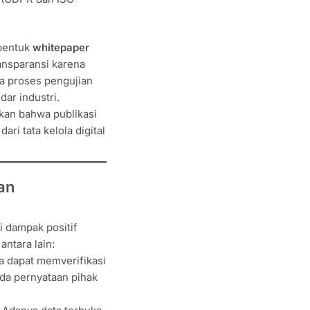
 bentuk
whitepaper
ansparansi karena
a proses pengujian
ar industri.
kan bahwa publikasi
ari tata kelola digital
an
i dampak positif
ntara lain:
 dapat memverifikasi
ada pernyataan pihak