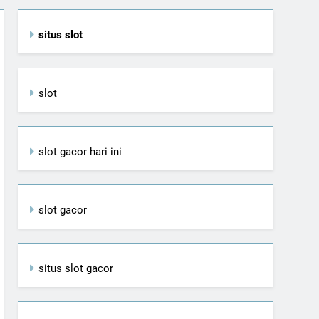
situs slot
slot
slot gacor hari ini
slot gacor
situs slot gacor