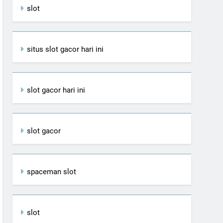
slot
situs slot gacor hari ini
slot gacor hari ini
slot gacor
spaceman slot
slot