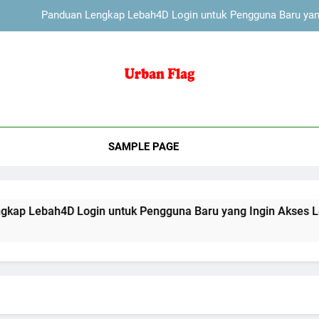
Panduan Lengkap Lebah4D Login untuk Pengguna Baru yan
Daftar Edwinslot Lewat HP den
Daftar Lebah4D Lewat 
an Flag
Panduan EDWINSLOT Link Alte
akan Sosial Dan Lingkungan Bersama Urban Flag. Untuk Perubah
Panduan Lengkap Lebah4D Login untuk Pengguna Baru yan
SAMPLE PAGE
Daftar Edwinslot Lewat HP den
Daftar Lebah4D Lewat 
D Login untuk Pengguna Baru yang Ingin Akses Lebih Aman 