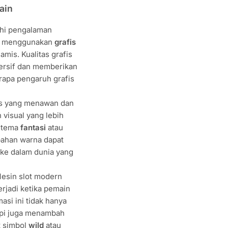
ain
uhi pengalaman
ini menggunakan
grafis
amis. Kualitas grafis
mersif dan memberikan
erapa pengaruh grafis
fis yang menawan dan
visual yang lebih
n tema
fantasi
atau
ubahan warna dapat
ke dalam dunia yang
Mesin slot modern
erjadi ketika pemain
masi ini tidak hanya
api juga menambah
t simbol
wild
atau