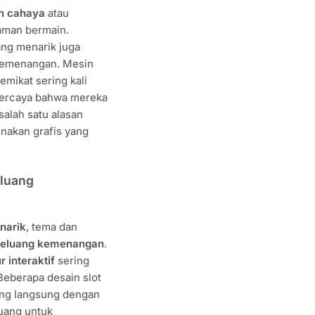
n cahaya
atau
aman bermain.
yang menarik juga
kemenangan. Mesin
emikat sering kali
percaya bahwa mereka
alah satu alasan
akan grafis yang
eluang
narik
, tema dan
eluang kemenangan
.
ur interaktif
sering
Beberapa desain slot
ng langsung dengan
uang untuk