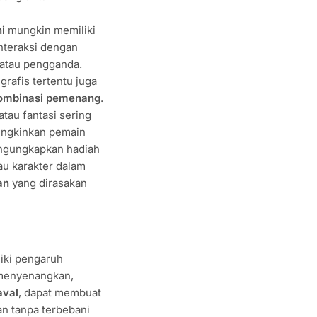
i
mungkin memiliki
teraksi dengan
 atau pengganda.
rafis tertentu juga
ombinasi pemenang
.
atau fantasi sering
ngkinkan pemain
engungkapkan hadiah
u karakter dalam
an
yang dirasakan
liki pengaruh
 menyenangkan,
aval
, dapat membuat
an tanpa terbebani