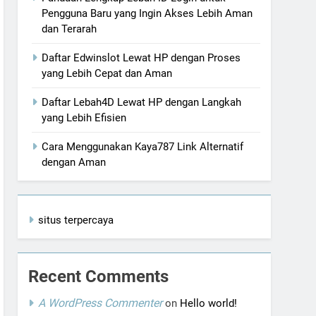
Pengguna Baru yang Ingin Akses Lebih Aman
dan Terarah
Daftar Edwinslot Lewat HP dengan Proses
yang Lebih Cepat dan Aman
Daftar Lebah4D Lewat HP dengan Langkah
yang Lebih Efisien
Cara Menggunakan Kaya787 Link Alternatif
dengan Aman
situs terpercaya
Recent Comments
A WordPress Commenter
on
Hello world!