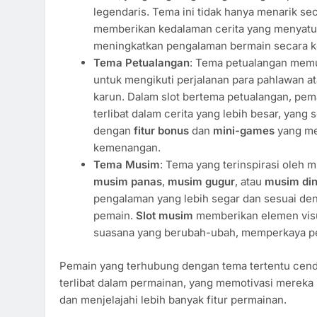
legendaris. Tema ini tidak hanya menarik seca
memberikan kedalaman cerita yang menyatu
meningkatkan pengalaman bermain secara k
Tema Petualangan
: Tema petualangan mem
untuk mengikuti perjalanan para pahlawan at
karun. Dalam slot bertema petualangan, pem
terlibat dalam cerita yang lebih besar, yang se
dengan
fitur bonus
dan
mini-games
yang me
kemenangan.
Tema Musim
: Tema yang terinspirasi oleh m
musim panas
,
musim gugur
, atau
musim din
pengalaman yang lebih segar dan sesuai den
pemain.
Slot musim
memberikan elemen visu
suasana yang berubah-ubah, memperkaya p
Pemain yang terhubung dengan tema tertentu cend
terlibat dalam permainan, yang memotivasi mereka
dan menjelajahi lebih banyak fitur permainan.