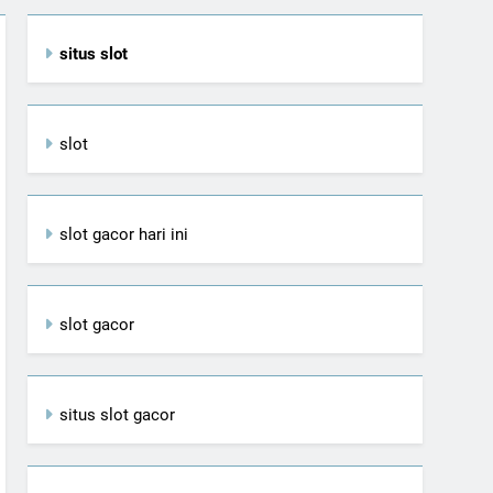
situs slot
slot
slot gacor hari ini
slot gacor
situs slot gacor