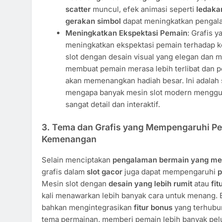
scatter
muncul, efek animasi seperti
ledaka
gerakan simbol
dapat meningkatkan pengal
Meningkatkan Ekspektasi Pemain
: Grafis 
meningkatkan ekspektasi pemain terhadap 
slot dengan desain visual yang elegan dan m
membuat pemain merasa lebih terlibat dan 
akan memenangkan hadiah besar. Ini adalah s
mengapa banyak mesin slot modern menggun
sangat detail dan interaktif.
3.
Tema dan Grafis yang Mempengaruhi P
Kemenangan
Selain menciptakan
pengalaman bermain yang me
grafis dalam
slot gacor
juga dapat mempengaruhi
p
Mesin slot dengan
desain yang lebih rumit
atau
fit
kali menawarkan lebih banyak cara untuk menang. 
bahkan mengintegrasikan
fitur bonus
yang terhubu
tema permainan, memberi pemain lebih banyak pel