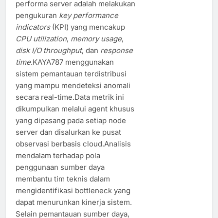
performa server adalah melakukan
pengukuran
key performance
indicators
(KPI) yang mencakup
CPU utilization
,
memory usage
,
disk I/O throughput
, dan
response
time
.KAYA787 menggunakan
sistem pemantauan terdistribusi
yang mampu mendeteksi anomali
secara real-time.Data metrik ini
dikumpulkan melalui agent khusus
yang dipasang pada setiap node
server dan disalurkan ke pusat
observasi berbasis cloud.Analisis
mendalam terhadap pola
penggunaan sumber daya
membantu tim teknis dalam
mengidentifikasi bottleneck yang
dapat menurunkan kinerja sistem.
Selain pemantauan sumber daya,