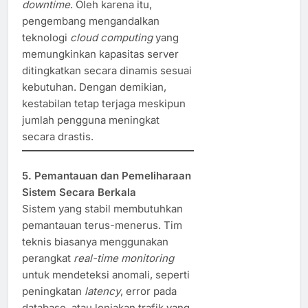
downtime
. Oleh karena itu,
pengembang mengandalkan
teknologi
cloud computing
yang
memungkinkan kapasitas server
ditingkatkan secara dinamis sesuai
kebutuhan. Dengan demikian,
kestabilan tetap terjaga meskipun
jumlah pengguna meningkat
secara drastis.
5. Pemantauan dan Pemeliharaan
Sistem Secara Berkala
Sistem yang stabil membutuhkan
pemantauan terus-menerus. Tim
teknis biasanya menggunakan
perangkat
real-time monitoring
untuk mendeteksi anomali, seperti
peningkatan
latency
, error pada
database, atau lonjakan trafik yang