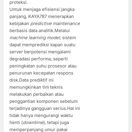
proteksi.
Untuk menjaga efisiensi jangka
panjang, KAYA787 menerapkan
kebijakan
predictive maintenance
berbasis data analitik.Melalui
machine learning model
, sistem
dapat memprediksi kapan suatu
server berpotensi mengalami
degradasi performa, seperti
peningkatan suhu prosesor atau
penurunan kecepatan respons
disk.Data prediktif ini
memungkinkan tim teknis
melakukan perbaikan atau
penggantian komponen sebelum
terjadinya gangguan serius.Hal ini
tidak hanya mengurangi waktu
henti (
downtime
), tetapi juga
memperpanjang umur pakai