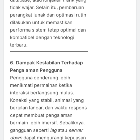
tidak wajar. Selain itu, pembaruan
perangkat lunak dan optimasi rutin
dilakukan untuk memastikan
performa sistem tetap optimal dan
kompatibel dengan teknologi
terbaru.
6. Dampak Kestabilan Terhadap
Pengalaman Pengguna
Pengguna cenderung lebih
menikmati permainan ketika
interaksi berlangsung mulus.
Koneksi yang stabil, animasi yang
berjalan lancar, dan waktu respons
cepat membuat pengalaman
bermain lebih imersif. Sebaliknya,
gangguan seperti
lag
atau
server
down
dapat mengurangi kepuasan