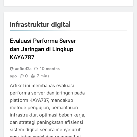
infrastruktur digital
Evaluasi Performa Server
dan Jaringan di Lingkup
KAYA787
ae5ed2a
10 months
ago
0
7 mins
Artikel ini membahas evaluasi
performa server dan jaringan pada
platform KAYA787, mencakup
metode pengujian, pemantauan
infrastruktur, optimasi beban kerja,
dan strategi peningkatan efisiensi
sistem digital secara menyeluruh
agar tetap andal dan responsif di