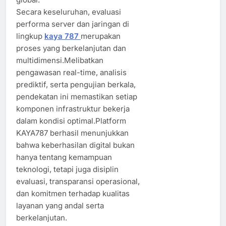
Secara keseluruhan, evaluasi
performa server dan jaringan di
lingkup
kaya 787
merupakan
proses yang berkelanjutan dan
multidimensi.Melibatkan
pengawasan real-time, analisis
prediktif, serta pengujian berkala,
pendekatan ini memastikan setiap
komponen infrastruktur bekerja
dalam kondisi optimal.Platform
KAYA787 berhasil menunjukkan
bahwa keberhasilan digital bukan
hanya tentang kemampuan
teknologi, tetapi juga disiplin
evaluasi, transparansi operasional,
dan komitmen terhadap kualitas
layanan yang andal serta
berkelanjutan.