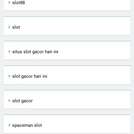
slot88
slot
situs slot gacor hari ini
slot gacor hari ini
slot gacor
spaceman slot