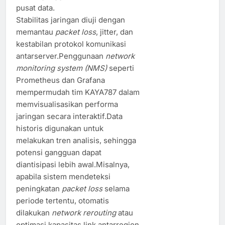
pusat data.
Stabilitas jaringan diuji dengan
memantau
packet loss
, jitter, dan
kestabilan protokol komunikasi
antarserver.Penggunaan
network
monitoring system (NMS)
seperti
Prometheus dan Grafana
mempermudah tim KAYA787 dalam
memvisualisasikan performa
jaringan secara interaktif.Data
historis digunakan untuk
melakukan tren analisis, sehingga
potensi gangguan dapat
diantisipasi lebih awal.Misalnya,
apabila sistem mendeteksi
peningkatan
packet loss
selama
periode tertentu, otomatis
dilakukan
network rerouting
atau
optimasi kapasitas link antarregion.