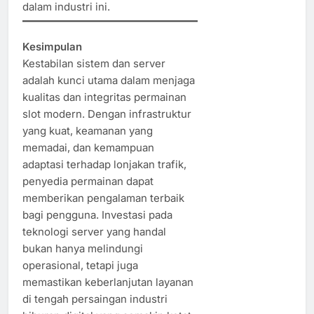
dalam industri ini.
Kesimpulan
Kestabilan sistem dan server
adalah kunci utama dalam menjaga
kualitas dan integritas permainan
slot modern. Dengan infrastruktur
yang kuat, keamanan yang
memadai, dan kemampuan
adaptasi terhadap lonjakan trafik,
penyedia permainan dapat
memberikan pengalaman terbaik
bagi pengguna. Investasi pada
teknologi server yang handal
bukan hanya melindungi
operasional, tetapi juga
memastikan keberlanjutan layanan
di tengah persaingan industri