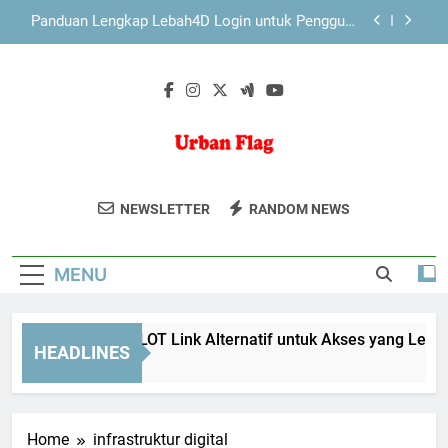
Skip
Daftar Edwinslot Lewat HP dengan Proses yang
to
Lebih Cepat dan Aman
content
Daftar Lebah4D Lewat HP dengan Langkah yang
Lebih Efisien
Panduan EDWINSLOT Link Alternatif untuk Akses
yang Lebih Lancar
Panduan Lengkap Lebah4D Login untuk Pengguna
Baru yang Ingin Akses Lebih Aman dan Terarah
Urban Flag
Dukung Gerakan Sosial Dan Lingkungan
Daftar Edwinslot Lewat HP dengan Proses yang
NEWSLETTER
RANDOM NEWS
Lebih Cepat dan Aman
Bersama Urban Flag. Untuk Perubahan
Daftar Lebah4D Lewat HP dengan Langkah yang
Positif Di Sekitar Kita.
Lebih Efisien
MENU
nduan EDWINSLOT Link Alternatif untuk Akses yang Lebih La
HEADLINES
Month Ago
Home
infrastruktur digital