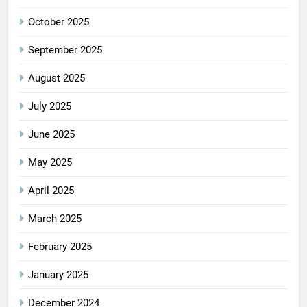
October 2025
September 2025
August 2025
July 2025
June 2025
May 2025
April 2025
March 2025
February 2025
January 2025
December 2024