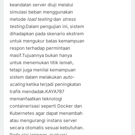
keandalan server diuji melalui
simulasi beban menggunakan
metode
load testing
dan
stress
testing
.Dalam pengujian ini, sistem
dihadapkan pada skenario ekstrem
untuk mengukur batas kemampuan
respon terhadap permintaan
masif.Tujuannya bukan hanya
untuk menemukan titik lemah,
tetapi juga menilai kemampuan
sistem dalam melakukan
auto-
scaling
ketika terjadi peningkatan
trafik mendadak.KAYA787
memanfaatkan teknologi
containerisasi seperti Docker dan
Kubernetes agar dapat menambah
atau mengurangi instans server
secara otomatis sesuai kebutuhan.
Pada sisi jaringan, evaluasi