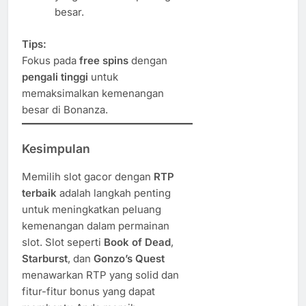
besar.
Tips:
Fokus pada
free spins
dengan
pengali tinggi
untuk
memaksimalkan kemenangan
besar di Bonanza.
Kesimpulan
Memilih slot gacor dengan
RTP
terbaik
adalah langkah penting
untuk meningkatkan peluang
kemenangan dalam permainan
slot. Slot seperti
Book of Dead
,
Starburst
, dan
Gonzo’s Quest
menawarkan RTP yang solid dan
fitur-fitur bonus yang dapat