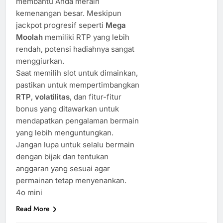
membantu Anda meraih
kemenangan besar. Meskipun
jackpot progresif seperti
Mega
Moolah
memiliki RTP yang lebih
rendah, potensi hadiahnya sangat
menggiurkan.
Saat memilih slot untuk dimainkan,
pastikan untuk mempertimbangkan
RTP
,
volatilitas
, dan fitur-fitur
bonus yang ditawarkan untuk
mendapatkan pengalaman bermain
yang lebih menguntungkan.
Jangan lupa untuk selalu bermain
dengan bijak dan tentukan
anggaran yang sesuai agar
permainan tetap menyenankan.
4o mini
Read More