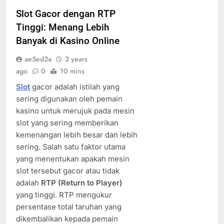
Slot Gacor dengan RTP
Tinggi: Menang Lebih
Banyak di Kasino Online
ae5ed2a
2 years
ago
0
10 mins
Slot
gacor adalah istilah yang
sering digunakan oleh pemain
kasino untuk merujuk pada mesin
slot yang sering memberikan
kemenangan lebih besar dan lebih
sering. Salah satu faktor utama
yang menentukan apakah mesin
slot tersebut gacor atau tidak
adalah
RTP (Return to Player)
yang tinggi. RTP mengukur
persentase total taruhan yang
dikembalikan kepada pemain