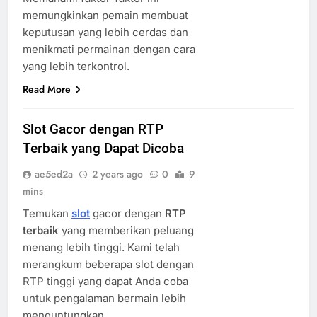
memungkinkan pemain membuat
keputusan yang lebih cerdas dan
menikmati permainan dengan cara
yang lebih terkontrol.
Read More
Slot Gacor dengan RTP
Terbaik yang Dapat Dicoba
ae5ed2a
2 years ago
0
9
mins
Temukan
slot
gacor dengan
RTP
terbaik
yang memberikan peluang
menang lebih tinggi. Kami telah
merangkum beberapa slot dengan
RTP tinggi yang dapat Anda coba
untuk pengalaman bermain lebih
menguntungkan.