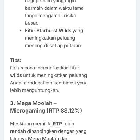
bagi pemain yang ingin
bermain dalam waktu lama
tanpa mengambil risiko
besar.
Fitur Starburst Wilds
yang
meningkatkan peluang
menang di setiap putaran.
Tips:
Fokus pada memanfaatkan fitur
wilds
untuk meningkatkan peluang
Anda mendapatkan kombinasi yang
lebih menguntungkan.
3.
Mega Moolah –
Microgaming (RTP 88.12%)
Meskipun memiliki
RTP lebih
rendah
dibandingkan dengan yang
lainnya,
Mega Moolah
dari