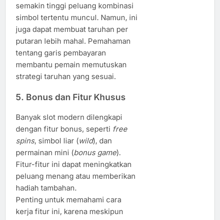
semakin tinggi peluang kombinasi
simbol tertentu muncul. Namun, ini
juga dapat membuat taruhan per
putaran lebih mahal. Pemahaman
tentang garis pembayaran
membantu pemain memutuskan
strategi taruhan yang sesuai.
5. Bonus dan Fitur Khusus
Banyak slot modern dilengkapi
dengan fitur bonus, seperti
free
spins
, simbol liar (
wild
), dan
permainan mini (
bonus game
).
Fitur-fitur ini dapat meningkatkan
peluang menang atau memberikan
hadiah tambahan.
Penting untuk memahami cara
kerja fitur ini, karena meskipun