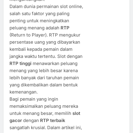
Dalam dunia permainan slot online,
salah satu faktor yang paling
penting untuk meningkatkan
peluang menang adalah
RTP
(Return to Player). RTP mengukur
persentase uang yang dibayarkan
kembali kepada pemain dalam
jangka waktu tertentu. Slot dengan
RTP tinggi
menawarkan peluang
menang yang lebih besar karena
lebih banyak dari taruhan pemain
yang dikembalikan dalam bentuk
kemenangan.
Bagi pemain yang ingin
memaksimalkan peluang mereka
untuk menang besar, memilih
slot
gacor
dengan
RTP terbaik
sangatlah krusial. Dalam artikel ini,