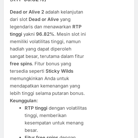
Dead or Alive 2
adalah kelanjutan
dari slot
Dead or Alive
yang
legendaris dan menawarkan
RTP
tinggi
yakni
96.82%
. Mesin slot ini
memiliki volatilitas tinggi, namun
hadiah yang dapat diperoleh
sangat besar, terutama dalam fitur
free spins
. Fitur bonus yang
tersedia seperti
Sticky Wilds
memungkinkan Anda untuk
mendapatkan kemenangan yang
lebih tinggi selama putaran bonus.
Keunggulan:
RTP tinggi
dengan volatilitas
tinggi, memberikan
kesempatan untuk menang
besar.
Fitur free spins
dengan