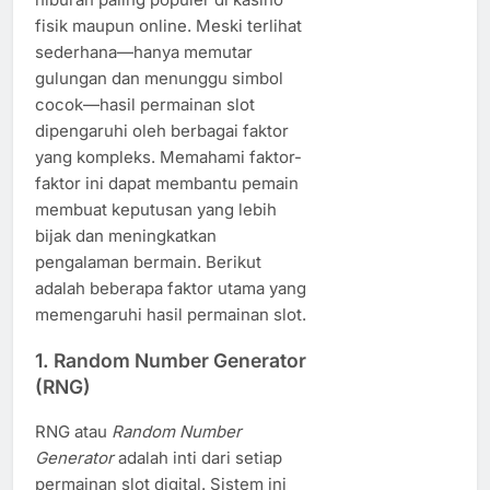
fisik maupun online. Meski terlihat
sederhana—hanya memutar
gulungan dan menunggu simbol
cocok—hasil permainan slot
dipengaruhi oleh berbagai faktor
yang kompleks. Memahami faktor-
faktor ini dapat membantu pemain
membuat keputusan yang lebih
bijak dan meningkatkan
pengalaman bermain. Berikut
adalah beberapa faktor utama yang
memengaruhi hasil permainan slot.
1. Random Number Generator
(RNG)
RNG atau
Random Number
Generator
adalah inti dari setiap
permainan slot digital. Sistem ini