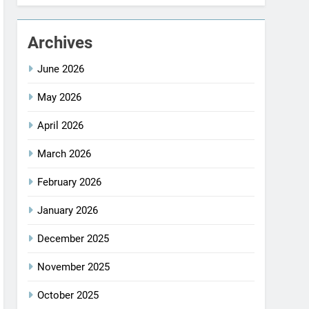
Archives
June 2026
May 2026
April 2026
March 2026
February 2026
January 2026
December 2025
November 2025
October 2025