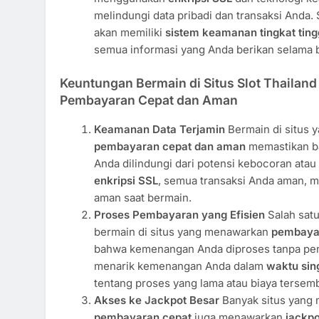
melindungi data pribadi dan transaksi Anda. 
akan memiliki
sistem keamanan tingkat ting
semua informasi yang Anda berikan selama 
Keuntungan Bermain di Situs Slot Thailan
Pembayaran Cepat dan Aman
Keamanan Data Terjamin
Bermain di situs
pembayaran cepat dan aman
memastikan ba
Anda dilindungi dari potensi kebocoran ata
enkripsi SSL
, semua transaksi Anda aman, 
aman saat bermain.
Proses Pembayaran yang Efisien
Salah sat
bermain di situs yang menawarkan
pembaya
bahwa kemenangan Anda diproses tanpa pen
menarik kemenangan Anda dalam
waktu sin
tentang proses yang lama atau biaya tersem
Akses ke Jackpot Besar
Banyak situs yang
pembayaran cepat
juga menawarkan
jackpo