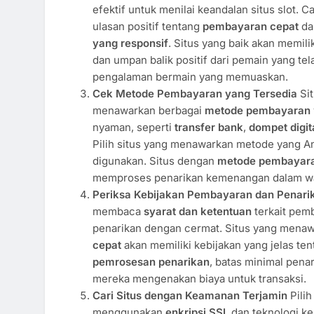
efektif untuk menilai keandalan situs slot. Ca
ulasan positif tentang
pembayaran cepat
d
yang responsif
. Situs yang baik akan memili
dan umpan balik positif dari pemain yang te
pengalaman bermain yang memuaskan.
Cek Metode Pembayaran yang Tersedia
Sit
menawarkan berbagai
metode pembayaran
nyaman, seperti
transfer bank
,
dompet digit
Pilih situs yang menawarkan metode yang A
digunakan. Situs dengan
metode pembayara
memproses penarikan kemenangan dalam wa
Periksa Kebijakan Pembayaran dan Penari
membaca
syarat dan ketentuan
terkait pem
penarikan dengan cermat. Situs yang mena
cepat
akan memiliki kebijakan yang jelas te
pemrosesan penarikan
, batas minimal pena
mereka mengenakan biaya untuk transaksi.
Cari Situs dengan Keamanan Terjamin
Pilih
menggunakan
enkripsi SSL
dan teknologi k