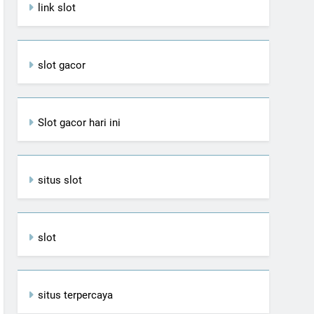
link slot
slot gacor
Slot gacor hari ini
situs slot
slot
situs terpercaya