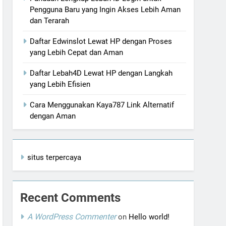
Pengguna Baru yang Ingin Akses Lebih Aman
dan Terarah
Daftar Edwinslot Lewat HP dengan Proses
yang Lebih Cepat dan Aman
Daftar Lebah4D Lewat HP dengan Langkah
yang Lebih Efisien
Cara Menggunakan Kaya787 Link Alternatif
dengan Aman
situs terpercaya
Recent Comments
A WordPress Commenter
on
Hello world!