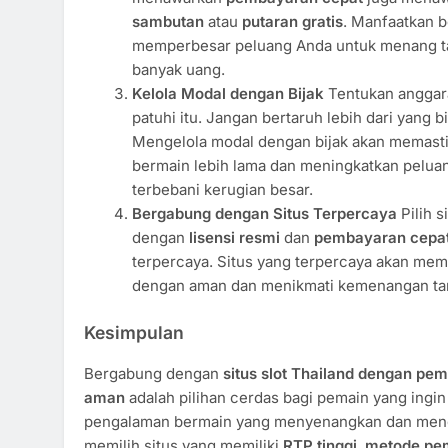
sambutan
atau
putaran gratis
. Manfaatkan b
memperbesar peluang Anda untuk menang ta
banyak uang.
Kelola Modal dengan Bijak
Tentukan anggar
patuhi itu. Jangan bertaruh lebih dari yang 
Mengelola modal dengan bijak akan memasti
bermain lebih lama dan meningkatkan pelua
terbebani kerugian besar.
Bergabung dengan Situs Terpercaya
Pilih s
dengan
lisensi resmi
dan
pembayaran cepa
terpercaya. Situs yang terpercaya akan me
dengan aman dan menikmati kemenangan ta
Kesimpulan
Bergabung dengan
situs slot Thailand dengan pe
aman
adalah pilihan cerdas bagi pemain yang ingi
pengalaman bermain yang menyenangkan dan men
memilih situs yang memiliki
RTP tinggi
,
metode pe