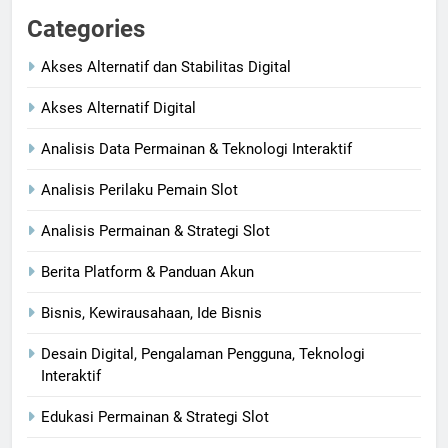
Categories
Akses Alternatif dan Stabilitas Digital
Akses Alternatif Digital
Analisis Data Permainan & Teknologi Interaktif
Analisis Perilaku Pemain Slot
Analisis Permainan & Strategi Slot
Berita Platform & Panduan Akun
Bisnis, Kewirausahaan, Ide Bisnis
Desain Digital, Pengalaman Pengguna, Teknologi
Interaktif
Edukasi Permainan & Strategi Slot