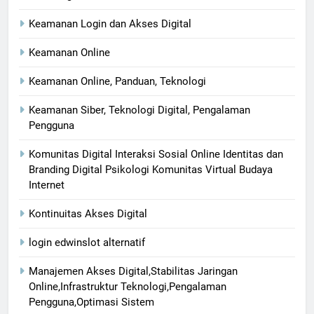
Keamanan Login dan Akses Digital
Keamanan Online
Keamanan Online, Panduan, Teknologi
Keamanan Siber, Teknologi Digital, Pengalaman
Pengguna
Komunitas Digital Interaksi Sosial Online Identitas dan
Branding Digital Psikologi Komunitas Virtual Budaya
Internet
Kontinuitas Akses Digital
login edwinslot alternatif
Manajemen Akses Digital,Stabilitas Jaringan
Online,Infrastruktur Teknologi,Pengalaman
Pengguna,Optimasi Sistem