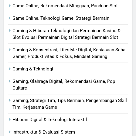
Game Online, Rekomendasi Mingguan, Panduan Slot
Game Online, Teknologi Game, Strategi Bermain
Gaming & Hiburan Teknologi dan Permainan Kasino &
Slot Evolusi Permainan Digital Strategi Bermain Slot
Gaming & Konsentrasi, Lifestyle Digital, Kebiasaan Sehat
Gamer, Produktivitas & Fokus, Mindset Gaming
Gaming & Teknologi
Gaming, Olahraga Digital, Rekomendasi Game, Pop
Culture
Gaming, Strategi Tim, Tips Bermain, Pengembangan Skill
Tim, Kerjasama Game
Hiburan Digital & Teknologi Interaktif
Infrastruktur & Evaluasi Sistem