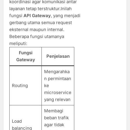
koordinasi agar komunikasi antar
layanan tetap terstruktur.Inilah
fungsi
API Gateway
, yang menjadi
gerbang utama semua request
eksternal maupun internal.
Beberapa fungsi utamanya
meliputi:
Fungsi
Penjelasan
Gateway
Mengarahka
n permintaan
Routing
ke
microservice
yang relevan
Membagi
beban trafik
Load
agar tidak
balancing