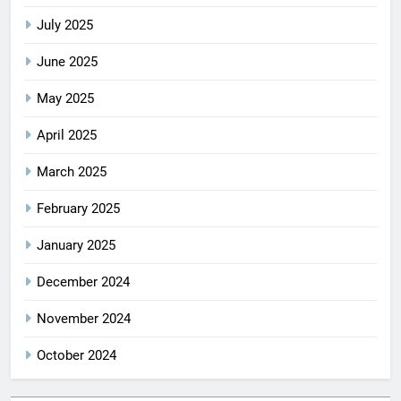
July 2025
June 2025
May 2025
April 2025
March 2025
February 2025
January 2025
December 2024
November 2024
October 2024