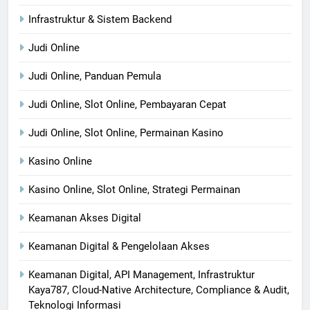
Infrastruktur & Sistem Backend
Judi Online
Judi Online, Panduan Pemula
Judi Online, Slot Online, Pembayaran Cepat
Judi Online, Slot Online, Permainan Kasino
Kasino Online
Kasino Online, Slot Online, Strategi Permainan
Keamanan Akses Digital
Keamanan Digital & Pengelolaan Akses
Keamanan Digital, API Management, Infrastruktur
Kaya787, Cloud-Native Architecture, Compliance & Audit,
Teknologi Informasi