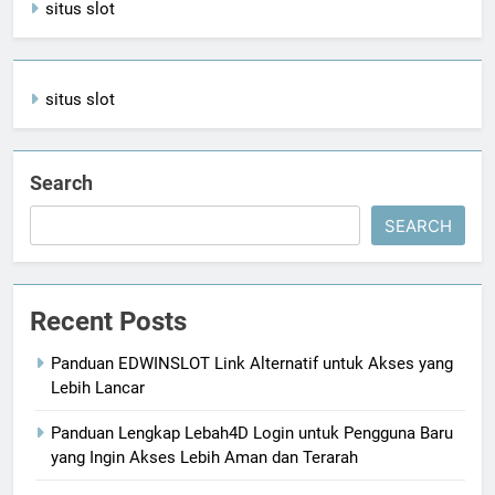
situs slot
situs slot
Search
SEARCH
Recent Posts
Panduan EDWINSLOT Link Alternatif untuk Akses yang
Lebih Lancar
Panduan Lengkap Lebah4D Login untuk Pengguna Baru
yang Ingin Akses Lebih Aman dan Terarah