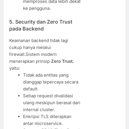
memproses data lebih dekat
ke pengguna.
5. Security dan Zero Trust
pada Backend
Keamanan backend tidak lagi
cukup hanya melalui
firewall.Sistem modern
menerapkan prinsip
Zero Trust
,
yaitu:
Tidak ada entitas yang
dianggap tepercaya secara
default.
Setiap request divalidasi
ulang meskipun berasal dari
internal cluster.
Enkripsi TLS diterapkan
antar microservice.