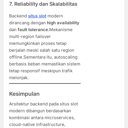
7. Reliability dan Skalabilitas
Backend
situs slot
modern
dirancang dengan
high availability
dan
fault tolerance
.Mekanisme
multi-region failover
memungkinkan proses tetap
berjalan meski salah satu region
offline.Sementara itu, autoscaling
berbasis beban memastikan sistem
tetap responsif meskipun trafik
melonjak.
Kesimpulan
Arsitektur backend pada situs slot
modern dibangun berdasarkan
kombinasi antara microservices,
cloud-native infrastructure,