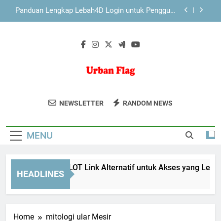
Skip
Daftar Edwinslot Lewat HP dengan Proses yang
to
Lebih Cepat dan Aman
content
Daftar Lebah4D Lewat HP dengan Langkah yang
Lebih Efisien
Panduan EDWINSLOT Link Alternatif untuk Akses
yang Lebih Lancar
Panduan Lengkap Lebah4D Login untuk Pengguna
Baru yang Ingin Akses Lebih Aman dan Terarah
Urban Flag
Dukung Gerakan Sosial Dan Lingkungan
Daftar Edwinslot Lewat HP dengan Proses yang
NEWSLETTER
RANDOM NEWS
Lebih Cepat dan Aman
Bersama Urban Flag. Untuk Perubahan
Daftar Lebah4D Lewat HP dengan Langkah yang
Positif Di Sekitar Kita.
Lebih Efisien
MENU
nduan EDWINSLOT Link Alternatif untuk Akses yang Lebih La
HEADLINES
Month Ago
Home
mitologi ular Mesir