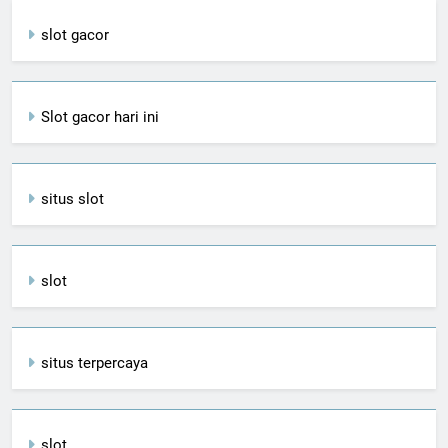
slot gacor
Slot gacor hari ini
situs slot
slot
situs terpercaya
slot