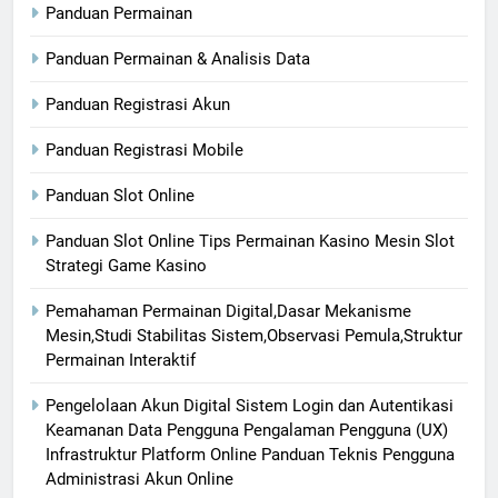
Panduan Permainan
Panduan Permainan & Analisis Data
Panduan Registrasi Akun
Panduan Registrasi Mobile
Panduan Slot Online
Panduan Slot Online Tips Permainan Kasino Mesin Slot
Strategi Game Kasino
Pemahaman Permainan Digital,Dasar Mekanisme
Mesin,Studi Stabilitas Sistem,Observasi Pemula,Struktur
Permainan Interaktif
Pengelolaan Akun Digital Sistem Login dan Autentikasi
Keamanan Data Pengguna Pengalaman Pengguna (UX)
Infrastruktur Platform Online Panduan Teknis Pengguna
Administrasi Akun Online