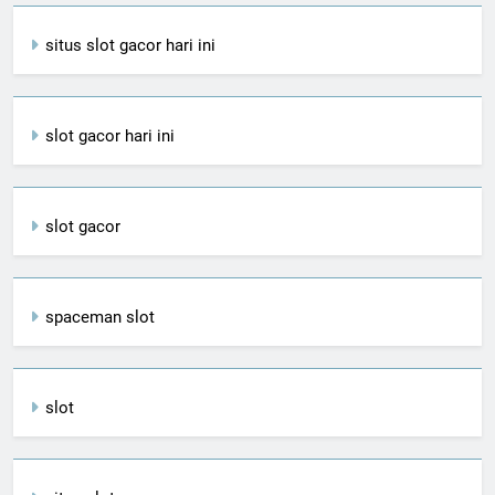
situs slot gacor hari ini
slot gacor hari ini
slot gacor
spaceman slot
slot