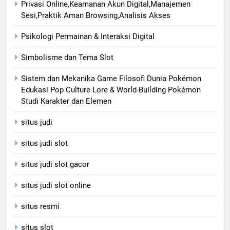
Privasi Online,Keamanan Akun Digital,Manajemen
Sesi,Praktik Aman Browsing,Analisis Akses
Psikologi Permainan & Interaksi Digital
Simbolisme dan Tema Slot
Sistem dan Mekanika Game Filosofi Dunia Pokémon
Edukasi Pop Culture Lore & World-Building Pokémon
Studi Karakter dan Elemen
situs judi
situs judi slot
situs judi slot gacor
situs judi slot online
situs resmi
situs slot