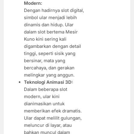
Modern:
Dengan hadirnya slot digital,
simbol ular menjadi lebih
dinamis dan hidup. Ular
dalam slot bertema Mesir
Kuno kini sering kali
digambarkan dengan detail
tinggi, seperti sisik yang
bersinar, mata yang
bercahaya, dan gerakan
melingkar yang anggun.
Teknologi Animasi 3D:
Dalam beberapa slot
modern, ular kini
dianimasikan untuk
memberikan efek dramatis.
Ular dapat melilit gulungan,
meluncur di layar, atau
bahkan muncul dalam