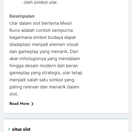
oleh simbol ular.
Kesimpulan
Ular dalam slot bertema Mesir
Kuno adalah contoh sempurna
bagaimana simbol budaya dapat
diadaptasi menjadi elemen visual
dan gameplay yang menarik. Dari
akar mitologisnya yang mendalam
hingga desain modern dan peran
gameplay yang strategis, ular tetap
menjadi salah satu simbol yang
paling relevan dan menarik dalam
slot.
Read More
situs slot