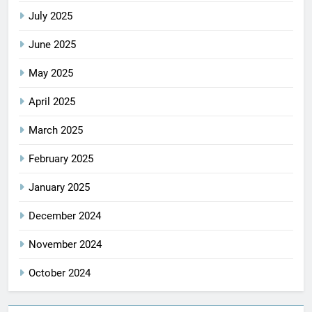
July 2025
June 2025
May 2025
April 2025
March 2025
February 2025
January 2025
December 2024
November 2024
October 2024