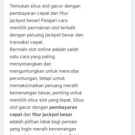
Temukan situs slot gacor dengan
pembayaran cepat dan fitur
jackpot besar! Pelajari cara
memilih permainan slot terbaik
dengan peluang jackpot besar dan
transaksi cepat.
Bermain slot online adalah salah
satu cara yang paling
menyenangkan dan
menguntungkan untuk mencoba
peruntungan, tetapi untuk
memaksimalkan peluang meraih
kemenangan besar, penting untuk
memilih situs slot yang tepat. Situs
slot gacor dengan
pembayaran
cepat
dan
fitur jackpot besar
adalah pilihan ideal bagi pemain
yang ingin meraih kemenangan