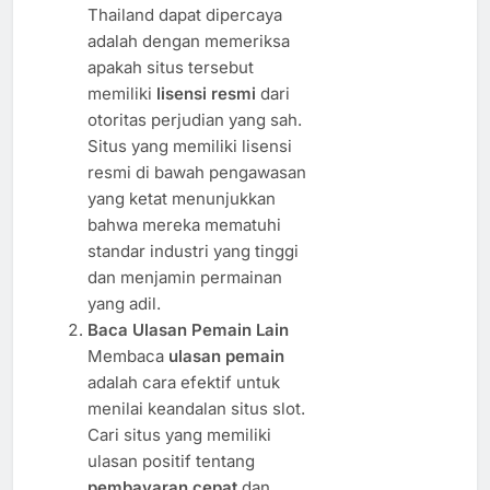
Thailand dapat dipercaya
adalah dengan memeriksa
apakah situs tersebut
memiliki
lisensi resmi
dari
otoritas perjudian yang sah.
Situs yang memiliki lisensi
resmi di bawah pengawasan
yang ketat menunjukkan
bahwa mereka mematuhi
standar industri yang tinggi
dan menjamin permainan
yang adil.
Baca Ulasan Pemain Lain
Membaca
ulasan pemain
adalah cara efektif untuk
menilai keandalan situs slot.
Cari situs yang memiliki
ulasan positif tentang
pembayaran cepat
dan