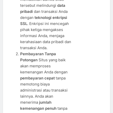
tersebut melindungi
data
pribadi
dan transaksi Anda
dengan
teknologi enkripsi
SSL
. Enkripsi ini mencegah
pihak ketiga mengakses
informasi Anda, menjaga
kerahasiaan data pribadi dan
transaksi Anda.
Pembayaran Tanpa
Potongan
Situs yang baik
akan memproses
kemenangan Anda dengan
pembayaran cepat
tanpa
memotong biaya
administrasi atau transaksi
lainnya. Anda akan
menerima
jumlah
kemenangan penuh
tanpa