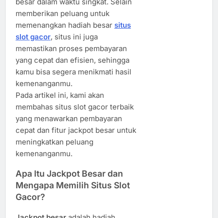
besar dalam waktu singkat. Selain
memberikan peluang untuk
memenangkan hadiah besar
situs
slot gacor
, situs ini juga
memastikan proses pembayaran
yang cepat dan efisien, sehingga
kamu bisa segera menikmati hasil
kemenanganmu.
Pada artikel ini, kami akan
membahas situs slot gacor terbaik
yang menawarkan pembayaran
cepat dan fitur jackpot besar untuk
meningkatkan peluang
kemenanganmu.
Apa Itu Jackpot Besar dan
Mengapa Memilih Situs Slot
Gacor?
Jackpot besar
adalah hadiah