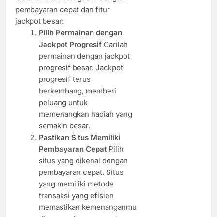
pembayaran cepat dan fitur
jackpot besar:
Pilih Permainan dengan
Jackpot Progresif
Carilah
permainan dengan jackpot
progresif besar. Jackpot
progresif terus
berkembang, memberi
peluang untuk
memenangkan hadiah yang
semakin besar.
Pastikan Situs Memiliki
Pembayaran Cepat
Pilih
situs yang dikenal dengan
pembayaran cepat. Situs
yang memiliki metode
transaksi yang efisien
memastikan kemenanganmu