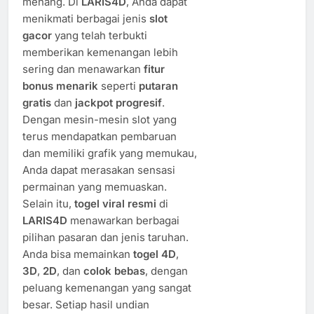
menang. Di
LARIS4D
, Anda dapat
menikmati berbagai jenis
slot
gacor
yang telah terbukti
memberikan kemenangan lebih
sering dan menawarkan
fitur
bonus menarik
seperti
putaran
gratis
dan
jackpot progresif
.
Dengan mesin-mesin slot yang
terus mendapatkan pembaruan
dan memiliki grafik yang memukau,
Anda dapat merasakan sensasi
permainan yang memuaskan.
Selain itu,
togel viral resmi
di
LARIS4D
menawarkan berbagai
pilihan pasaran dan jenis taruhan.
Anda bisa memainkan
togel 4D
,
3D
,
2D
, dan
colok bebas
, dengan
peluang kemenangan yang sangat
besar. Setiap hasil undian