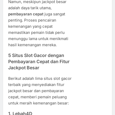
Namun, meskipun jackpot besar
adalah daya tarik utama,
pembayaran cepat
juga sangat
penting. Proses pencairan
kemenangan yang cepat
memastikan pemain tidak perlu
menunggu lama untuk menikmati
hasil kemenangan mereka.
5 Situs Slot Gacor dengan
Pembayaran Cepat dan Fitur
Jackpot Besar
Berikut adalah lima situs slot gacor
terbaik yang menyediakan fitur
jackpot besar dan pembayaran
cepat, memberi pemain peluang
untuk meraih kemenangan besar:
1.
Lebah4D