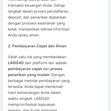
transaksi keuangan Anda. Setiap
langkah dalam proses pendaftaran,
deposit, dan penarikan dijalankan
dengan protokol keamanan yang
ketat, memastikan bahwa informasi
Anda selalu aman.
2. Pembayaran Cepat dan Aman
Salah satu hal yang membedakan
LARIS4D
dari platform lain adalah
pembayaran cepat
dan
proses
penarikan yang mudah
. Dengan
berbagai metode pembayaran yang
tersedia, Anda dapat menikmati
hasil kemenangan Anda dalam
waktu singkat. LARIS4D
memprioritaskan kepuasan
pemain, dan itulah mengapa