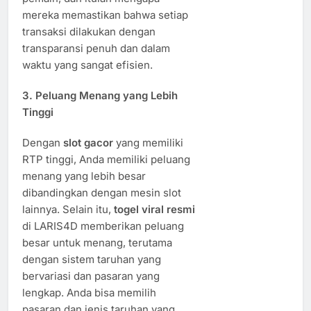
mereka memastikan bahwa setiap
transaksi dilakukan dengan
transparansi penuh dan dalam
waktu yang sangat efisien.
3. Peluang Menang yang Lebih
Tinggi
Dengan
slot gacor
yang memiliki
RTP tinggi, Anda memiliki peluang
menang yang lebih besar
dibandingkan dengan mesin slot
lainnya. Selain itu,
togel viral resmi
di LARIS4D memberikan peluang
besar untuk menang, terutama
dengan sistem taruhan yang
bervariasi dan pasaran yang
lengkap. Anda bisa memilih
pasaran dan jenis taruhan yang