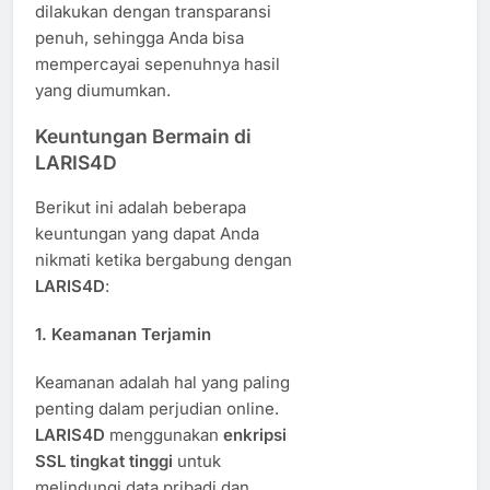
dilakukan dengan transparansi
penuh, sehingga Anda bisa
mempercayai sepenuhnya hasil
yang diumumkan.
Keuntungan Bermain di
LARIS4D
Berikut ini adalah beberapa
keuntungan yang dapat Anda
nikmati ketika bergabung dengan
LARIS4D
:
1. Keamanan Terjamin
Keamanan adalah hal yang paling
penting dalam perjudian online.
LARIS4D
menggunakan
enkripsi
SSL tingkat tinggi
untuk
melindungi data pribadi dan