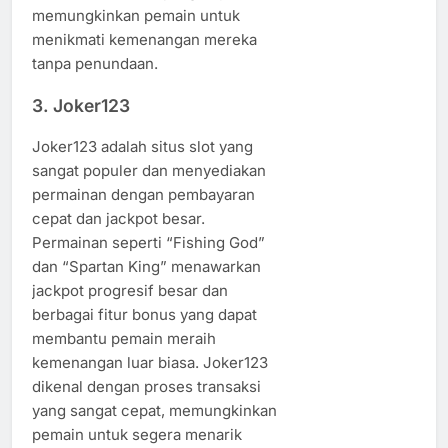
memungkinkan pemain untuk
menikmati kemenangan mereka
tanpa penundaan.
3.
Joker123
Joker123 adalah situs slot yang
sangat populer dan menyediakan
permainan dengan pembayaran
cepat dan jackpot besar.
Permainan seperti “Fishing God”
dan “Spartan King” menawarkan
jackpot progresif besar dan
berbagai fitur bonus yang dapat
membantu pemain meraih
kemenangan luar biasa. Joker123
dikenal dengan proses transaksi
yang sangat cepat, memungkinkan
pemain untuk segera menarik