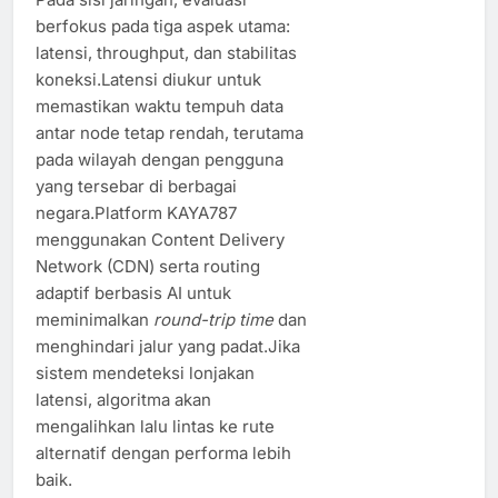
berfokus pada tiga aspek utama:
latensi, throughput, dan stabilitas
koneksi.Latensi diukur untuk
memastikan waktu tempuh data
antar node tetap rendah, terutama
pada wilayah dengan pengguna
yang tersebar di berbagai
negara.Platform KAYA787
menggunakan Content Delivery
Network (CDN) serta routing
adaptif berbasis AI untuk
meminimalkan
round-trip time
dan
menghindari jalur yang padat.Jika
sistem mendeteksi lonjakan
latensi, algoritma akan
mengalihkan lalu lintas ke rute
alternatif dengan performa lebih
baik.