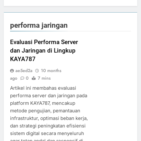
performa jaringan
Evaluasi Performa Server
dan Jaringan di Lingkup
KAYA787
ae5ed2a
10 months
ago
0
7 mins
Artikel ini membahas evaluasi
performa server dan jaringan pada
platform KAYA787, mencakup
metode pengujian, pemantauan
infrastruktur, optimasi beban kerja,
dan strategi peningkatan efisiensi
sistem digital secara menyeluruh
agar tetap andal dan responsif di