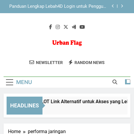
Skip
Daftar Edwinslot Lewat HP dengan Proses yang
to
Lebih Cepat dan Aman
content
Daftar Lebah4D Lewat HP dengan Langkah yang
Lebih Efisien
Panduan EDWINSLOT Link Alternatif untuk Akses
yang Lebih Lancar
Panduan Lengkap Lebah4D Login untuk Pengguna
Baru yang Ingin Akses Lebih Aman dan Terarah
Urban Flag
Dukung Gerakan Sosial Dan Lingkungan
Daftar Edwinslot Lewat HP dengan Proses yang
NEWSLETTER
RANDOM NEWS
Lebih Cepat dan Aman
Bersama Urban Flag. Untuk Perubahan
Daftar Lebah4D Lewat HP dengan Langkah yang
Positif Di Sekitar Kita.
Lebih Efisien
MENU
nduan EDWINSLOT Link Alternatif untuk Akses yang Lebih Lan
HEADLINES
onth Ago
Home
performa jaringan