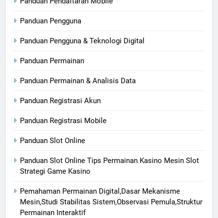
Panduan Pendaftaran Mobile
Panduan Pengguna
Panduan Pengguna & Teknologi Digital
Panduan Permainan
Panduan Permainan & Analisis Data
Panduan Registrasi Akun
Panduan Registrasi Mobile
Panduan Slot Online
Panduan Slot Online Tips Permainan Kasino Mesin Slot
Strategi Game Kasino
Pemahaman Permainan Digital,Dasar Mekanisme
Mesin,Studi Stabilitas Sistem,Observasi Pemula,Struktur
Permainan Interaktif