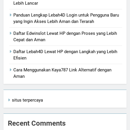
Lebih Lancar
Panduan Lengkap Lebah4D Login untuk Pengguna Baru
yang Ingin Akses Lebih Aman dan Terarah
Daftar Edwinslot Lewat HP dengan Proses yang Lebih
Cepat dan Aman
Daftar Lebah4D Lewat HP dengan Langkah yang Lebih
Efisien
Cara Menggunakan Kaya787 Link Alternatif dengan
Aman
situs terpercaya
Recent Comments