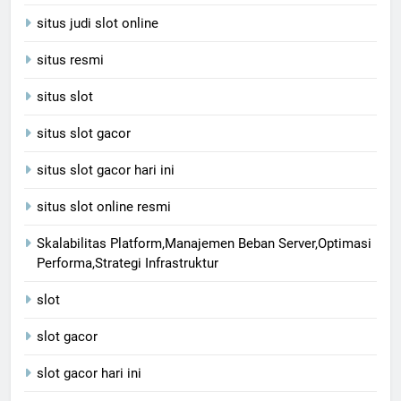
situs judi slot online
situs resmi
situs slot
situs slot gacor
situs slot gacor hari ini
situs slot online resmi
Skalabilitas Platform,Manajemen Beban Server,Optimasi
Performa,Strategi Infrastruktur
slot
slot gacor
slot gacor hari ini