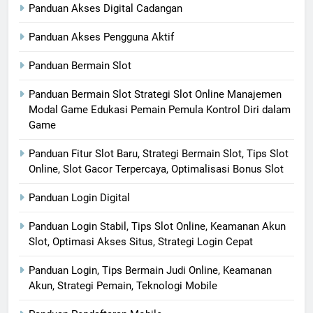
Panduan Akses Digital Cadangan
Panduan Akses Pengguna Aktif
Panduan Bermain Slot
Panduan Bermain Slot Strategi Slot Online Manajemen
Modal Game Edukasi Pemain Pemula Kontrol Diri dalam
Game
Panduan Fitur Slot Baru, Strategi Bermain Slot, Tips Slot
Online, Slot Gacor Terpercaya, Optimalisasi Bonus Slot
Panduan Login Digital
Panduan Login Stabil, Tips Slot Online, Keamanan Akun
Slot, Optimasi Akses Situs, Strategi Login Cepat
Panduan Login, Tips Bermain Judi Online, Keamanan
Akun, Strategi Pemain, Teknologi Mobile