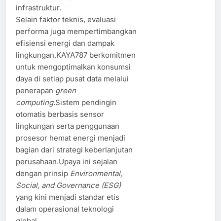
infrastruktur.
Selain faktor teknis, evaluasi
performa juga mempertimbangkan
efisiensi energi dan dampak
lingkungan.KAYA787 berkomitmen
untuk mengoptimalkan konsumsi
daya di setiap pusat data melalui
penerapan
green
computing
.Sistem pendingin
otomatis berbasis sensor
lingkungan serta penggunaan
prosesor hemat energi menjadi
bagian dari strategi keberlanjutan
perusahaan.Upaya ini sejalan
dengan prinsip
Environmental,
Social, and Governance (ESG)
yang kini menjadi standar etis
dalam operasional teknologi
global.