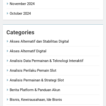
November 2024
October 2024
Categories
Akses Alternatif dan Stabilitas Digital
Akses Alternatif Digital
Analisis Data Permainan & Teknologi Interaktif
Analisis Perilaku Pemain Slot
Analisis Permainan & Strategi Slot
Berita Platform & Panduan Akun
Bisnis, Kewirausahaan, Ide Bisnis