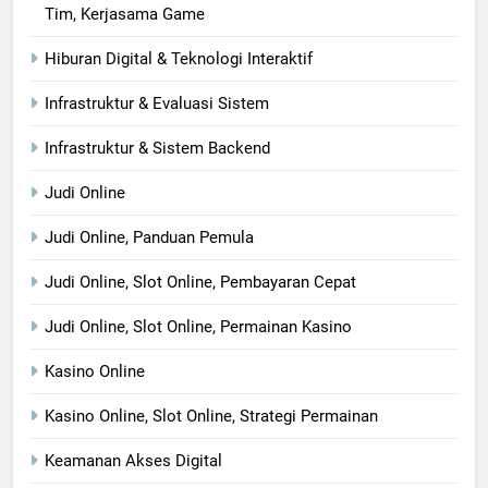
Tim, Kerjasama Game
Hiburan Digital & Teknologi Interaktif
Infrastruktur & Evaluasi Sistem
Infrastruktur & Sistem Backend
Judi Online
Judi Online, Panduan Pemula
Judi Online, Slot Online, Pembayaran Cepat
Judi Online, Slot Online, Permainan Kasino
Kasino Online
Kasino Online, Slot Online, Strategi Permainan
Keamanan Akses Digital