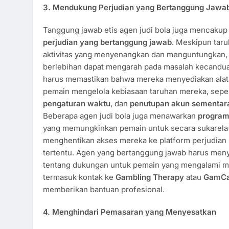
3.
Mendukung Perjudian yang Bertanggung Jawa
Tanggung jawab etis agen judi bola juga mencaku
perjudian yang bertanggung jawab
. Meskipun taru
aktivitas yang menyenangkan dan menguntungkan, 
berlebihan dapat mengarah pada masalah kecanduan
harus memastikan bahwa mereka menyediakan ala
pemain mengelola kebiasaan taruhan mereka, sepe
pengaturan waktu
, dan
penutupan akun sementar
Beberapa agen judi bola juga menawarkan
program
yang memungkinkan pemain untuk secara sukarela
menghentikan akses mereka ke platform perjudian 
tertentu. Agen yang bertanggung jawab harus men
tentang dukungan untuk pemain yang mengalami ma
termasuk kontak ke
Gambling Therapy
atau
GamCa
memberikan bantuan profesional.
4.
Menghindari Pemasaran yang Menyesatkan