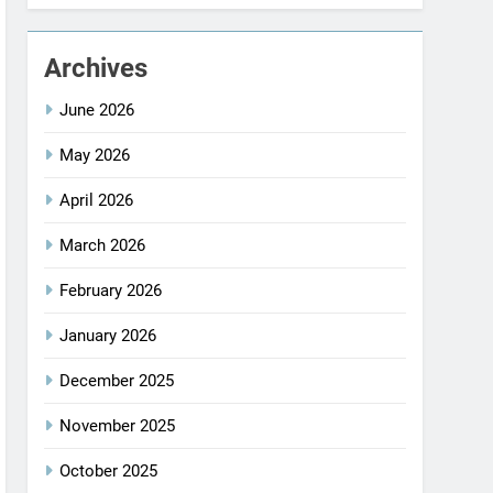
Archives
June 2026
May 2026
April 2026
March 2026
February 2026
January 2026
December 2025
November 2025
October 2025