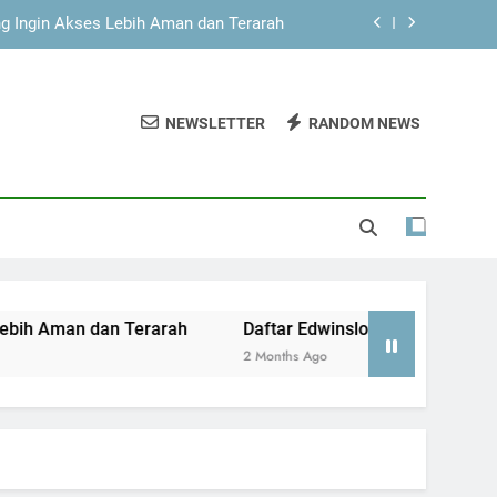
g Ingin Akses Lebih Aman dan Terarah
gan Proses yang Lebih Cepat dan Aman
HP dengan Langkah yang Lebih Efisien
NEWSLETTER
RANDOM NEWS
rnatif untuk Akses yang Lebih Lancar
an Positif Di Sekitar Kita.
g Ingin Akses Lebih Aman dan Terarah
gan Proses yang Lebih Cepat dan Aman
HP dengan Langkah yang Lebih Efisien
an Terarah
Daftar Edwinslot Lewat HP dengan Proses 
2 Months Ago