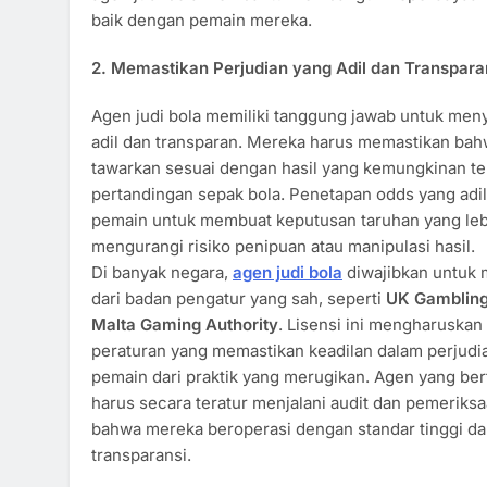
baik dengan pemain mereka.
2.
Memastikan Perjudian yang Adil dan Transpara
Agen judi bola memiliki tanggung jawab untuk men
adil dan transparan. Mereka harus memastikan ba
tawarkan sesuai dengan hasil yang kemungkinan te
pertandingan sepak bola. Penetapan odds yang ad
pemain untuk membuat keputusan taruhan yang leb
mengurangi risiko penipuan atau manipulasi hasil.
Di banyak negara,
agen judi bola
diwajibkan untuk 
dari badan pengatur yang sah, seperti
UK Gamblin
Malta Gaming Authority
. Lisensi ini mengharuska
peraturan yang memastikan keadilan dalam perjudia
pemain dari praktik yang merugikan. Agen yang be
harus secara teratur menjalani audit dan pemerik
bahwa mereka beroperasi dengan standar tinggi da
transparansi.