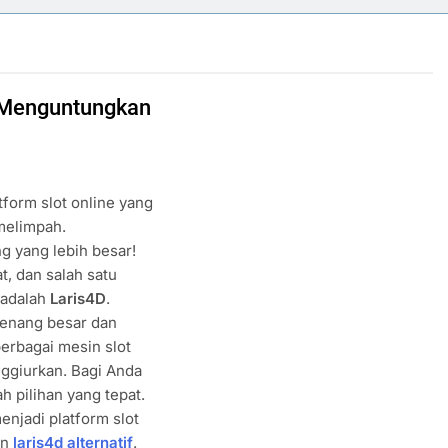
g Menguntungkan
tform slot online yang
melimpah.
 yang lebih besar!
t, dan salah satu
 adalah
Laris4D
.
menang besar dan
rbagai mesin slot
nggiurkan. Bagi Anda
ah pilihan yang tepat.
njadi platform slot
in
laris4d alternatif
.