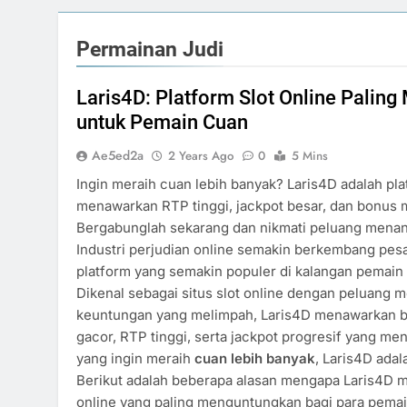
Permainan Judi
Laris4D: Platform Slot Online Palin
untuk Pemain Cuan
Ae5ed2a
2 Years Ago
0
5 Mins
Ingin meraih cuan lebih banyak? Laris4D adalah pla
menawarkan RTP tinggi, jackpot besar, dan bonus 
Bergabunglah sekarang dan nikmati peluang menang
Industri perjudian online semakin berkembang pesa
platform yang semakin populer di kalangan pemain
Dikenal sebagai situs slot online dengan peluang 
keuntungan yang melimpah, Laris4D menawarkan be
gacor, RTP tinggi, serta jackpot progresif yang me
yang ingin meraih
cuan lebih banyak
, Laris4D adal
Berikut adalah beberapa alasan mengapa Laris4D me
online yang paling menguntungkan bagi para pema