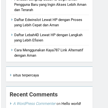
Pengguna Baru yang Ingin Akses Lebih Aman
dan Terarah
Daftar Edwinslot Lewat HP dengan Proses
yang Lebih Cepat dan Aman
Daftar Lebah4D Lewat HP dengan Langkah
yang Lebih Efisien
Cara Menggunakan Kaya787 Link Alternatif
dengan Aman
situs terpercaya
Recent Comments
A WordPress Commenter
on
Hello world!