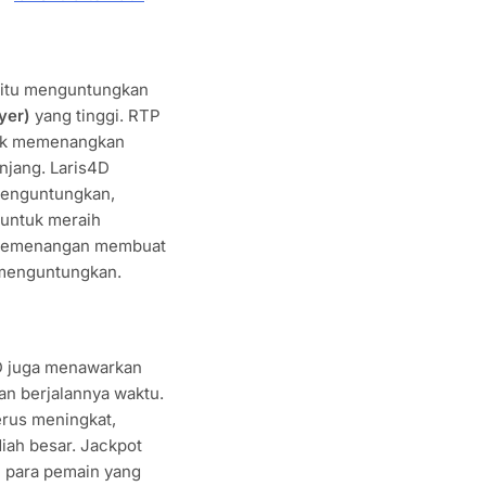
gitu menguntungkan
yer)
yang tinggi. RTP
tuk memenangkan
njang. Laris4D
menguntungkan,
 untuk meraih
 kemenangan membuat
 menguntungkan.
4D juga menawarkan
an berjalannya waktu.
erus meningkat,
iah besar. Jackpot
gi para pemain yang