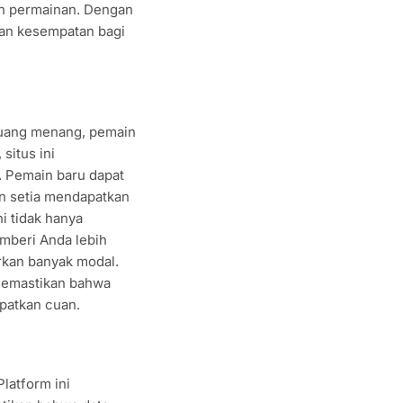
an permainan. Dengan
an kesempatan bagi
uang menang, pemain
situs ini
. Pemain baru dapat
n setia mendapatkan
i tidak hanya
mberi Anda lebih
rkan banyak modal.
memastikan bahwa
patkan cuan.
latform ini