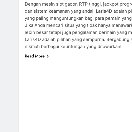
Dengan mesin slot gacor, RTP tinggi, jackpot progr
dan sistem keamanan yang andal,
Laris4D
adalah pl
yang paling menguntungkan bagi para pemain yang 
Jika Anda mencari situs yang tidak hanya menawa
lebih besar tetapi juga pengalaman bermain yang
Laris4D adalah pilihan yang sempurna. Bergabungl
nikmati berbagai keuntungan yang ditawarkan!
Read More