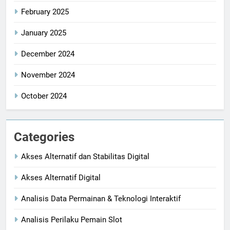
February 2025
January 2025
December 2024
November 2024
October 2024
Categories
Akses Alternatif dan Stabilitas Digital
Akses Alternatif Digital
Analisis Data Permainan & Teknologi Interaktif
Analisis Perilaku Pemain Slot