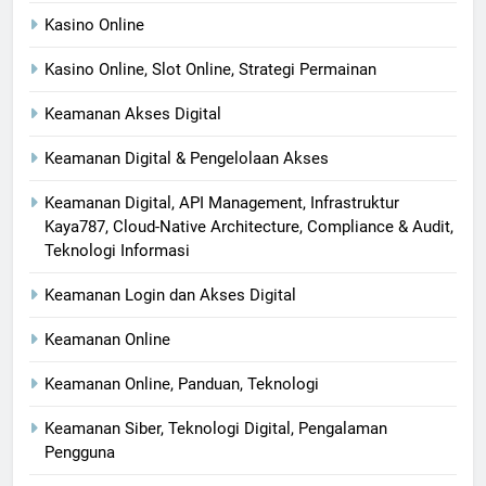
Kasino Online
Kasino Online, Slot Online, Strategi Permainan
Keamanan Akses Digital
Keamanan Digital & Pengelolaan Akses
Keamanan Digital, API Management, Infrastruktur
Kaya787, Cloud-Native Architecture, Compliance & Audit,
Teknologi Informasi
Keamanan Login dan Akses Digital
Keamanan Online
Keamanan Online, Panduan, Teknologi
Keamanan Siber, Teknologi Digital, Pengalaman
Pengguna