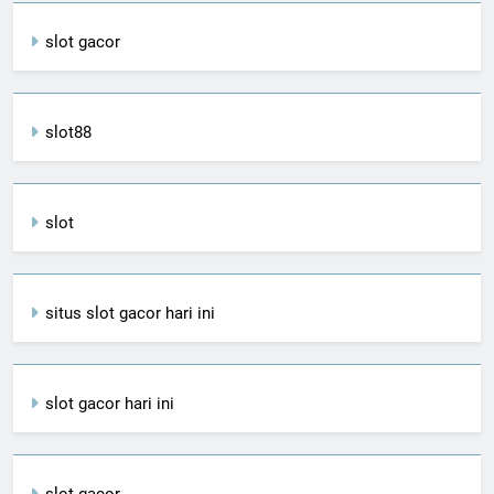
slot gacor
slot88
slot
situs slot gacor hari ini
slot gacor hari ini
slot gacor