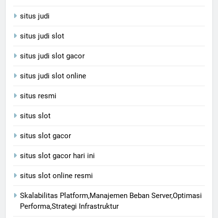
situs judi
situs judi slot
situs judi slot gacor
situs judi slot online
situs resmi
situs slot
situs slot gacor
situs slot gacor hari ini
situs slot online resmi
Skalabilitas Platform,Manajemen Beban Server,Optimasi
Performa,Strategi Infrastruktur