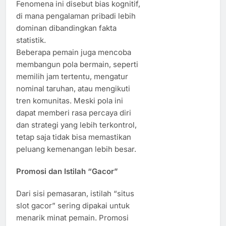
Fenomena ini disebut bias kognitif,
di mana pengalaman pribadi lebih
dominan dibandingkan fakta
statistik.
Beberapa pemain juga mencoba
membangun pola bermain, seperti
memilih jam tertentu, mengatur
nominal taruhan, atau mengikuti
tren komunitas. Meski pola ini
dapat memberi rasa percaya diri
dan strategi yang lebih terkontrol,
tetap saja tidak bisa memastikan
peluang kemenangan lebih besar.
Promosi dan Istilah “Gacor”
Dari sisi pemasaran, istilah “situs
slot gacor” sering dipakai untuk
menarik minat pemain. Promosi