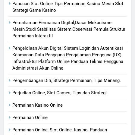
Panduan Slot Online Tips Permainan Kasino Mesin Slot
Strategi Game Kasino
Pemahaman Permainan Digital,Dasar Mekanisme
Mesin,Studi Stabilitas Sistem,Observasi Pemula,Struktur
Permainan Interaktif
Pengelolaan Akun Digital Sistem Login dan Autentikasi
Keamanan Data Pengguna Pengalaman Pengguna (UX)
Infrastruktur Platform Online Panduan Teknis Pengguna
Administrasi Akun Online
Pengembangan Diri, Strategi Permainan, Tips Menang.
Perjudian Online, Slot Games, Tips dan Strategi
Permainan Kasino Online
Permainan Online
Permainan Online, Slot Online, Kasino, Panduan