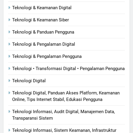
Teknologi & Keamanan Digital
Teknologi & Keamanan Siber
Teknologi & Panduan Pengguna
Teknologi & Pengalaman Digital
Teknologi & Pengalaman Pengguna
Teknologi • Transformasi Digital • Pengalaman Pengguna
Teknologi Digital
Teknologi Digital, Panduan Akses Platform, Keamanan
Online, Tips Internet Stabil, Edukasi Pengguna
Teknologi Informasi, Audit Digital, Manajemen Data,
Transparansi Sistem
Teknologi Informasi, Sistem Keamanan, Infrastruktur