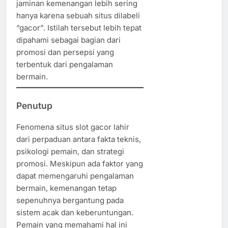
jaminan kemenangan lebih sering
hanya karena sebuah situs dilabeli
“gacor”. Istilah tersebut lebih tepat
dipahami sebagai bagian dari
promosi dan persepsi yang
terbentuk dari pengalaman
bermain.
Penutup
Fenomena situs slot gacor lahir
dari perpaduan antara fakta teknis,
psikologi pemain, dan strategi
promosi. Meskipun ada faktor yang
dapat memengaruhi pengalaman
bermain, kemenangan tetap
sepenuhnya bergantung pada
sistem acak dan keberuntungan.
Pemain yang memahami hal ini