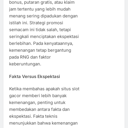
bonus, putaran gratis, atau klaim
jam tertentu yang lebih mudah
menang sering dipadukan dengan
istilah ini. Strategi promosi
semacam ini tidak salah, tetapi
seringkali menciptakan ekspektasi
berlebihan. Pada kenyataannya,
kemenangan tetap bergantung
pada RNG dan faktor
keberuntungan.
Fakta Versus Ekspektasi
Ketika membahas apakah situs slot
gacor memberi lebih banyak
kemenangan, penting untuk
membedakan antara fakta dan
ekspektasi. Fakta teknis
menunjukkan bahwa kemenangan