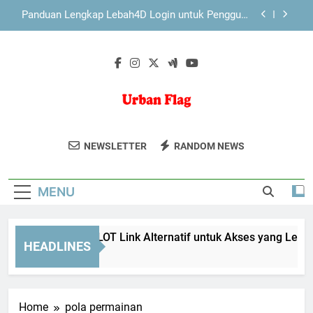
Skip
Daftar Edwinslot Lewat HP dengan Proses yang
to
Lebih Cepat dan Aman
content
Daftar Lebah4D Lewat HP dengan Langkah yang
Lebih Efisien
Panduan EDWINSLOT Link Alternatif untuk Akses
yang Lebih Lancar
Panduan Lengkap Lebah4D Login untuk Pengguna
Baru yang Ingin Akses Lebih Aman dan Terarah
Urban Flag
Dukung Gerakan Sosial Dan Lingkungan
Daftar Edwinslot Lewat HP dengan Proses yang
NEWSLETTER
RANDOM NEWS
Lebih Cepat dan Aman
Bersama Urban Flag. Untuk Perubahan
Daftar Lebah4D Lewat HP dengan Langkah yang
Positif Di Sekitar Kita.
Lebih Efisien
MENU
nduan EDWINSLOT Link Alternatif untuk Akses yang Lebih La
HEADLINES
Month Ago
Home
pola permainan