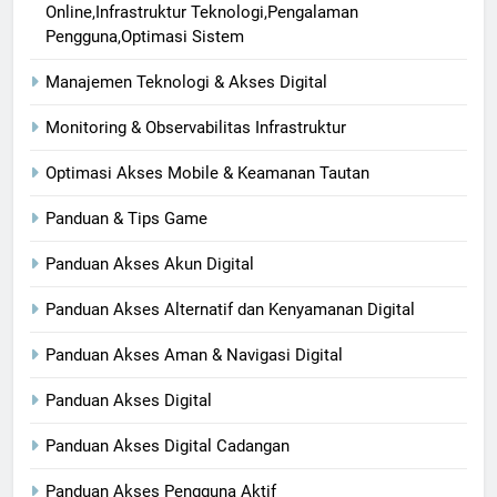
Online,Infrastruktur Teknologi,Pengalaman
Pengguna,Optimasi Sistem
Manajemen Teknologi & Akses Digital
Monitoring & Observabilitas Infrastruktur
Optimasi Akses Mobile & Keamanan Tautan
Panduan & Tips Game
Panduan Akses Akun Digital
Panduan Akses Alternatif dan Kenyamanan Digital
Panduan Akses Aman & Navigasi Digital
Panduan Akses Digital
Panduan Akses Digital Cadangan
Panduan Akses Pengguna Aktif