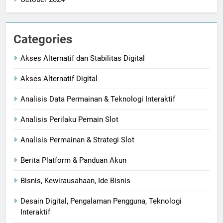
Categories
Akses Alternatif dan Stabilitas Digital
Akses Alternatif Digital
Analisis Data Permainan & Teknologi Interaktif
Analisis Perilaku Pemain Slot
Analisis Permainan & Strategi Slot
Berita Platform & Panduan Akun
Bisnis, Kewirausahaan, Ide Bisnis
Desain Digital, Pengalaman Pengguna, Teknologi
Interaktif