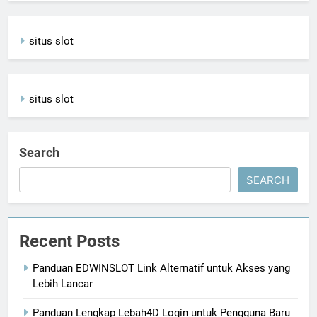
situs slot
situs slot
Search
SEARCH
Recent Posts
Panduan EDWINSLOT Link Alternatif untuk Akses yang
Lebih Lancar
Panduan Lengkap Lebah4D Login untuk Pengguna Baru