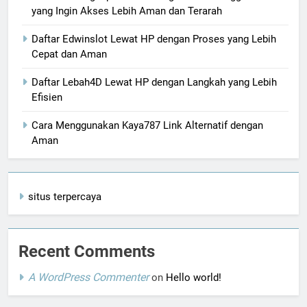
yang Ingin Akses Lebih Aman dan Terarah
Daftar Edwinslot Lewat HP dengan Proses yang Lebih
Cepat dan Aman
Daftar Lebah4D Lewat HP dengan Langkah yang Lebih
Efisien
Cara Menggunakan Kaya787 Link Alternatif dengan
Aman
situs terpercaya
Recent Comments
A WordPress Commenter
on
Hello world!