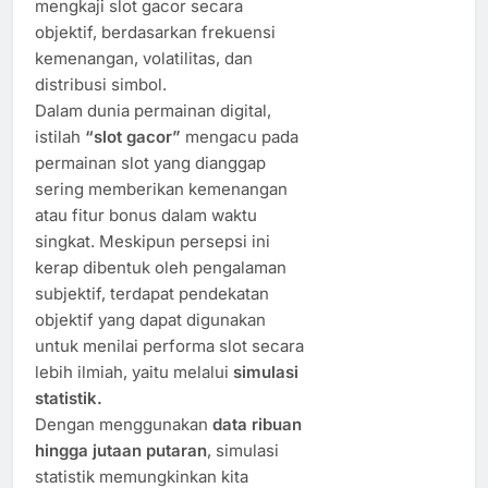
mengkaji slot gacor secara
objektif, berdasarkan frekuensi
kemenangan, volatilitas, dan
distribusi simbol.
Dalam dunia permainan digital,
istilah
“slot gacor”
mengacu pada
permainan slot yang dianggap
sering memberikan kemenangan
atau fitur bonus dalam waktu
singkat. Meskipun persepsi ini
kerap dibentuk oleh pengalaman
subjektif, terdapat pendekatan
objektif yang dapat digunakan
untuk menilai performa slot secara
lebih ilmiah, yaitu melalui
simulasi
statistik.
Dengan menggunakan
data ribuan
hingga jutaan putaran
, simulasi
statistik memungkinkan kita