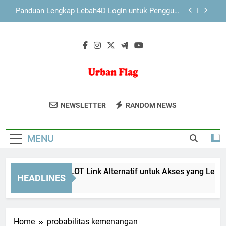
Skip
Daftar Edwinslot Lewat HP dengan Proses yang
to
Lebih Cepat dan Aman
content
Daftar Lebah4D Lewat HP dengan Langkah yang
Lebih Efisien
Panduan EDWINSLOT Link Alternatif untuk Akses
yang Lebih Lancar
Panduan Lengkap Lebah4D Login untuk Pengguna
Baru yang Ingin Akses Lebih Aman dan Terarah
Urban Flag
Dukung Gerakan Sosial Dan Lingkungan
Daftar Edwinslot Lewat HP dengan Proses yang
NEWSLETTER
RANDOM NEWS
Lebih Cepat dan Aman
Bersama Urban Flag. Untuk Perubahan
Daftar Lebah4D Lewat HP dengan Langkah yang
Positif Di Sekitar Kita.
Lebih Efisien
MENU
nduan EDWINSLOT Link Alternatif untuk Akses yang Lebih La
HEADLINES
Month Ago
Home
probabilitas kemenangan