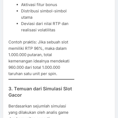
Aktivasi fitur bonus
Distribusi simbol-simbol
utama
Deviasi dari nilai RTP dan
realisasi volatilitas
Contoh praktis: Jika sebuah slot
memiliki RTP 96%, maka dalam
1.000.000 putaran, total
kemenangan idealnya mendekati
960.000 dari total 1.000.000
taruhan satu unit per spin.
3. Temuan dari Simulasi Slot
Gacor
Berdasarkan sejumlah simulasi
yang dilakukan oleh analis game