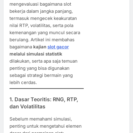
mengevaluasi bagaimana slot
bekerja dalam jangka panjang,
termasuk mengecek keakuratan
nilai RTP, volatilitas, serta pola
kemenangan yang muncul secara
berulang. Artikel ini membahas
bagaimana
kajian
slot gacor
melalui simulasi statistik
dilakukan, serta apa saja temuan
penting yang bisa digunakan
sebagai strategi bermain yang
lebih cerdas.
1. Dasar Teoritis: RNG, RTP,
dan Volatilitas
Sebelum memahami simulasi,
penting untuk mengetahui elemen