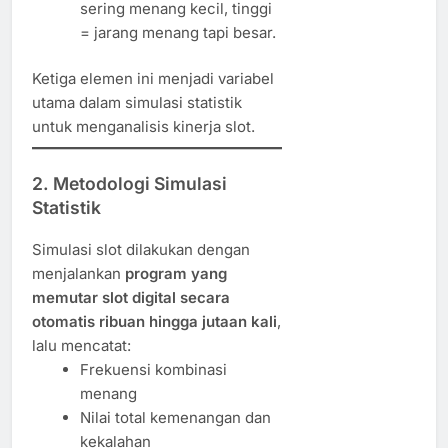
sering menang kecil, tinggi
= jarang menang tapi besar.
Ketiga elemen ini menjadi variabel
utama dalam simulasi statistik
untuk menganalisis kinerja slot.
2. Metodologi Simulasi
Statistik
Simulasi slot dilakukan dengan
menjalankan
program yang
memutar slot digital secara
otomatis ribuan hingga jutaan kali
,
lalu mencatat:
Frekuensi kombinasi
menang
Nilai total kemenangan dan
kekalahan