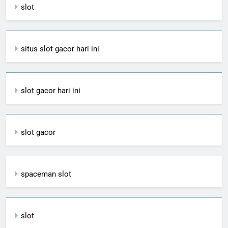
slot
situs slot gacor hari ini
slot gacor hari ini
slot gacor
spaceman slot
slot