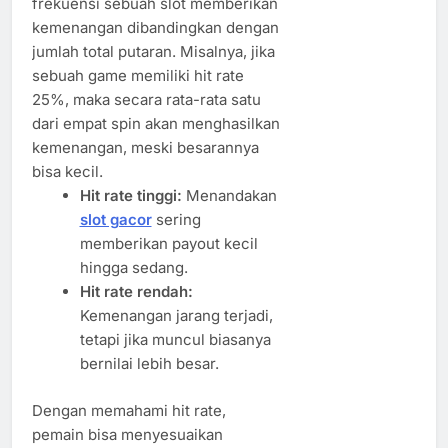
frekuensi sebuah slot memberikan
kemenangan dibandingkan dengan
jumlah total putaran. Misalnya, jika
sebuah game memiliki hit rate
25%, maka secara rata-rata satu
dari empat spin akan menghasilkan
kemenangan, meski besarannya
bisa kecil.
Hit rate tinggi:
Menandakan
slot gacor
sering
memberikan payout kecil
hingga sedang.
Hit rate rendah:
Kemenangan jarang terjadi,
tetapi jika muncul biasanya
bernilai lebih besar.
Dengan memahami hit rate,
pemain bisa menyesuaikan