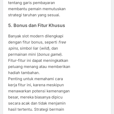
tentang garis pembayaran
membantu pemain memutuskan
strategi taruhan yang sesuai.
5. Bonus dan Fitur Khusus
Banyak slot modern dilengkapi
dengan fitur bonus, seperti
free
spins
, simbol liar (
wild
), dan
permainan mini (
bonus game
).
Fitur-fitur ini dapat meningkatkan
peluang menang atau memberikan
hadiah tambahan.
Penting untuk memahami cara
kerja fitur ini, karena meskipun
menawarkan potensi kemenangan
besar, mereka biasanya dipicu
secara acak dan tidak menjamin
hasil tertentu. Strategi bermain