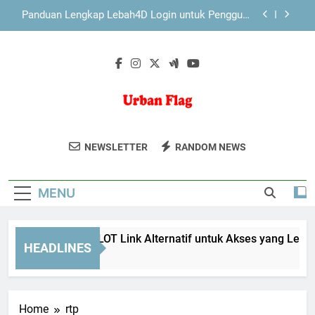
Skip
Daftar Edwinslot Lewat HP dengan Proses yang
to
Lebih Cepat dan Aman
content
Daftar Lebah4D Lewat HP dengan Langkah yang
Lebih Efisien
Panduan EDWINSLOT Link Alternatif untuk Akses
yang Lebih Lancar
Panduan Lengkap Lebah4D Login untuk Pengguna
Baru yang Ingin Akses Lebih Aman dan Terarah
Urban Flag
Dukung Gerakan Sosial Dan Lingkungan
Daftar Edwinslot Lewat HP dengan Proses yang
NEWSLETTER
RANDOM NEWS
Lebih Cepat dan Aman
Bersama Urban Flag. Untuk Perubahan
Daftar Lebah4D Lewat HP dengan Langkah yang
Positif Di Sekitar Kita.
Lebih Efisien
MENU
nduan EDWINSLOT Link Alternatif untuk Akses yang Lebih Lan
HEADLINES
onth Ago
Home
rtp