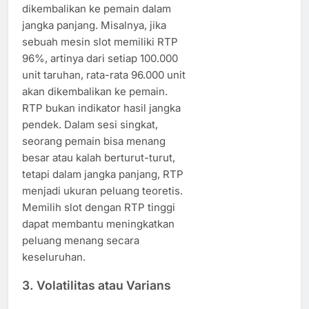
dikembalikan ke pemain dalam
jangka panjang. Misalnya, jika
sebuah mesin slot memiliki RTP
96%, artinya dari setiap 100.000
unit taruhan, rata-rata 96.000 unit
akan dikembalikan ke pemain.
RTP bukan indikator hasil jangka
pendek. Dalam sesi singkat,
seorang pemain bisa menang
besar atau kalah berturut-turut,
tetapi dalam jangka panjang, RTP
menjadi ukuran peluang teoretis.
Memilih slot dengan RTP tinggi
dapat membantu meningkatkan
peluang menang secara
keseluruhan.
3. Volatilitas atau Varians