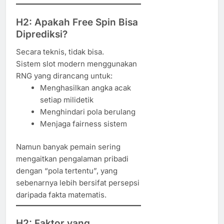
H2: Apakah Free Spin Bisa
Diprediksi?
Secara teknis, tidak bisa.
Sistem slot modern menggunakan
RNG yang dirancang untuk:
Menghasilkan angka acak
setiap milidetik
Menghindari pola berulang
Menjaga fairness sistem
Namun banyak pemain sering
mengaitkan pengalaman pribadi
dengan “pola tertentu”, yang
sebenarnya lebih bersifat persepsi
daripada fakta matematis.
H2: Faktor yang