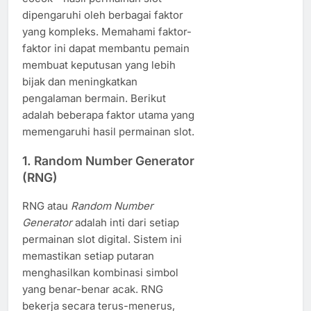
dipengaruhi oleh berbagai faktor
yang kompleks. Memahami faktor-
faktor ini dapat membantu pemain
membuat keputusan yang lebih
bijak dan meningkatkan
pengalaman bermain. Berikut
adalah beberapa faktor utama yang
memengaruhi hasil permainan slot.
1. Random Number Generator
(RNG)
RNG atau
Random Number
Generator
adalah inti dari setiap
permainan slot digital. Sistem ini
memastikan setiap putaran
menghasilkan kombinasi simbol
yang benar-benar acak. RNG
bekerja secara terus-menerus,