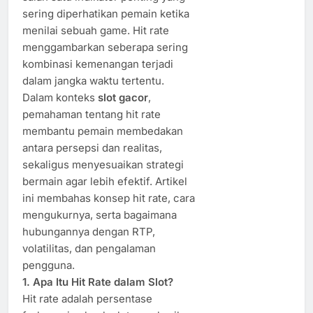
sering diperhatikan pemain ketika
menilai sebuah game. Hit rate
menggambarkan seberapa sering
kombinasi kemenangan terjadi
dalam jangka waktu tertentu.
Dalam konteks
slot gacor
,
pemahaman tentang hit rate
membantu pemain membedakan
antara persepsi dan realitas,
sekaligus menyesuaikan strategi
bermain agar lebih efektif. Artikel
ini membahas konsep hit rate, cara
mengukurnya, serta bagaimana
hubungannya dengan RTP,
volatilitas, dan pengalaman
pengguna.
1. Apa Itu Hit Rate dalam Slot?
Hit rate adalah persentase