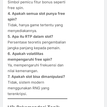
Simbol pemicu fitur bonus seperti
free spin.
4. Apakah semua slot punya free
spin?
Tidak, hanya game tertentu yang
menyediakannya.
5. Apa itu RTP dalam slot?
Persentase teoretis pengembalian
jangka panjang kepada pemain.
6. Apakah volatilitas
mempengaruhi free spin?
Ya, mempengaruhi frekuensi dan
nilai kemenangan.
7. Apakah slot bisa dimanipulasi?
Tidak, sistem modern
menggunakan RNG yang
terenkripsi.