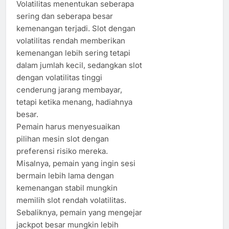
Volatilitas menentukan seberapa
sering dan seberapa besar
kemenangan terjadi. Slot dengan
volatilitas rendah memberikan
kemenangan lebih sering tetapi
dalam jumlah kecil, sedangkan slot
dengan volatilitas tinggi
cenderung jarang membayar,
tetapi ketika menang, hadiahnya
besar.
Pemain harus menyesuaikan
pilihan mesin slot dengan
preferensi risiko mereka.
Misalnya, pemain yang ingin sesi
bermain lebih lama dengan
kemenangan stabil mungkin
memilih slot rendah volatilitas.
Sebaliknya, pemain yang mengejar
jackpot besar mungkin lebih