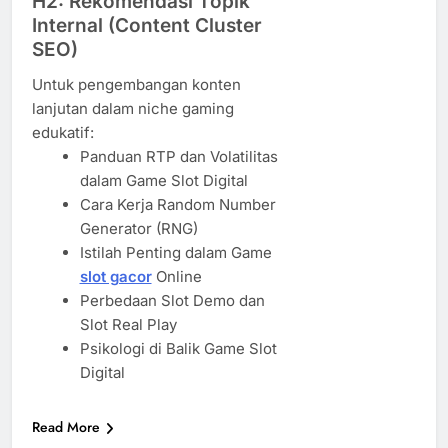
H2: Rekomendasi Topik
Internal (Content Cluster
SEO)
Untuk pengembangan konten
lanjutan dalam niche gaming
edukatif:
Panduan RTP dan Volatilitas
dalam Game Slot Digital
Cara Kerja Random Number
Generator (RNG)
Istilah Penting dalam Game
slot gacor
Online
Perbedaan Slot Demo dan
Slot Real Play
Psikologi di Balik Game Slot
Digital
Read More