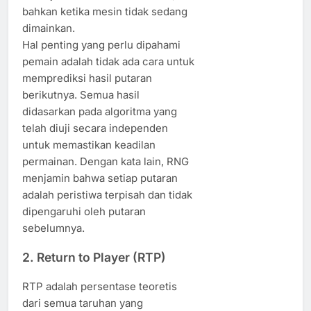
bahkan ketika mesin tidak sedang
dimainkan.
Hal penting yang perlu dipahami
pemain adalah tidak ada cara untuk
memprediksi hasil putaran
berikutnya. Semua hasil
didasarkan pada algoritma yang
telah diuji secara independen
untuk memastikan keadilan
permainan. Dengan kata lain, RNG
menjamin bahwa setiap putaran
adalah peristiwa terpisah dan tidak
dipengaruhi oleh putaran
sebelumnya.
2. Return to Player (RTP)
RTP adalah persentase teoretis
dari semua taruhan yang