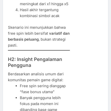
meningkat dari x1 hingga x5
Hasil akhir tergantung
kombinasi simbol acak
Skenario ini menunjukkan bahwa
free spin lebih bersifat
variatif dan
berbasis peluang
, bukan strategi
pasti.
H2: Insight Pengalaman
Pengguna
Berdasarkan analisis umum dari
komunitas pemain game digital:
Free spin sering dianggap
“fase bonus utama”
Banyak pengguna lebih
fokus pada momen ini
dibanding base game