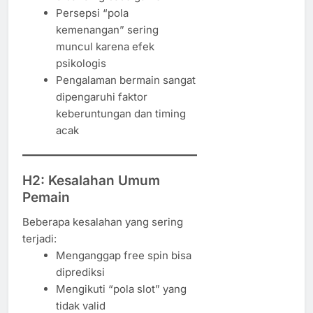
Persepsi “pola
kemenangan” sering
muncul karena efek
psikologis
Pengalaman bermain sangat
dipengaruhi faktor
keberuntungan dan timing
acak
H2: Kesalahan Umum
Pemain
Beberapa kesalahan yang sering
terjadi:
Menganggap free spin bisa
diprediksi
Mengikuti “pola slot” yang
tidak valid