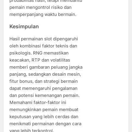
probabilitas hasil, tetapi membantu
pemain mengontrol risiko dan
memperpanjang waktu bermain.
Kesimpulan
Hasil permainan slot dipengaruhi
oleh kombinasi faktor teknis dan
psikologis. RNG memastikan
keacakan, RTP dan volatilitas
memberi gambaran peluang jangka
panjang, sedangkan desain mesin,
fitur bonus, dan strategi bermain
dapat memengaruhi pengalaman
dan potensi kemenangan pemain.
Memahami faktor-faktor ini
memungkinkan pemain membuat
keputusan yang lebih cerdas dan
menikmati permainan dengan cara
yang lebih terkontrol.