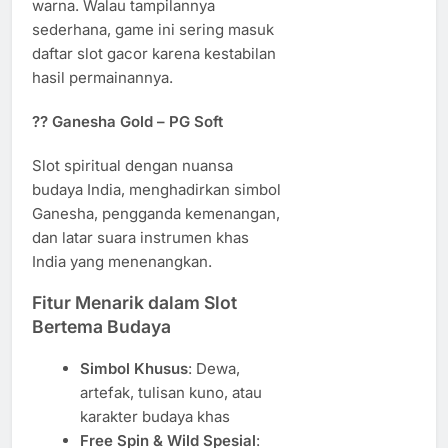
warna. Walau tampilannya
sederhana, game ini sering masuk
daftar slot gacor karena kestabilan
hasil permainannya.
??
Ganesha Gold – PG Soft
Slot spiritual dengan nuansa
budaya India, menghadirkan simbol
Ganesha, pengganda kemenangan,
dan latar suara instrumen khas
India yang menenangkan.
Fitur Menarik dalam Slot
Bertema Budaya
Simbol Khusus
: Dewa,
artefak, tulisan kuno, atau
karakter budaya khas
Free Spin & Wild Spesial
: