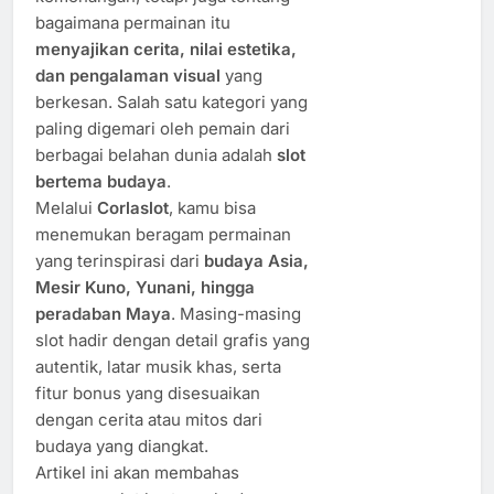
bagaimana permainan itu
menyajikan cerita, nilai estetika,
dan pengalaman visual
yang
berkesan. Salah satu kategori yang
paling digemari oleh pemain dari
berbagai belahan dunia adalah
slot
bertema budaya
.
Melalui
Corlaslot
, kamu bisa
menemukan beragam permainan
yang terinspirasi dari
budaya Asia,
Mesir Kuno, Yunani, hingga
peradaban Maya
. Masing-masing
slot hadir dengan detail grafis yang
autentik, latar musik khas, serta
fitur bonus yang disesuaikan
dengan cerita atau mitos dari
budaya yang diangkat.
Artikel ini akan membahas