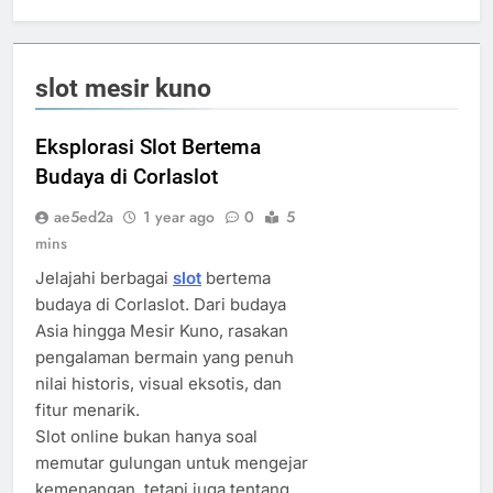
slot mesir kuno
Eksplorasi Slot Bertema
Budaya di Corlaslot
ae5ed2a
1 year ago
0
5
mins
Jelajahi berbagai
slot
bertema
budaya di Corlaslot. Dari budaya
Asia hingga Mesir Kuno, rasakan
pengalaman bermain yang penuh
nilai historis, visual eksotis, dan
fitur menarik.
Slot online bukan hanya soal
memutar gulungan untuk mengejar
kemenangan, tetapi juga tentang