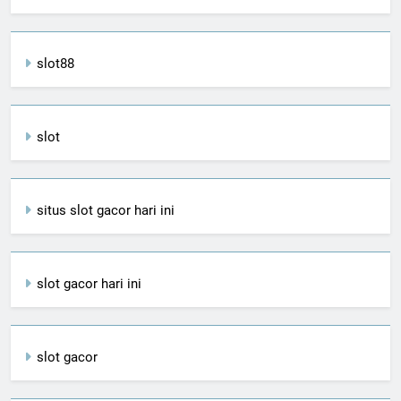
slot88
slot
situs slot gacor hari ini
slot gacor hari ini
slot gacor