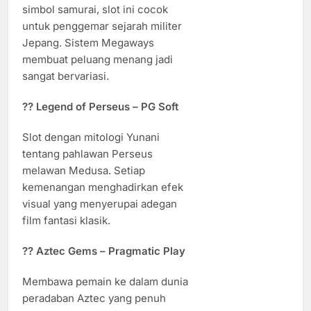
simbol samurai, slot ini cocok
untuk penggemar sejarah militer
Jepang. Sistem Megaways
membuat peluang menang jadi
sangat bervariasi.
??
Legend of Perseus – PG Soft
Slot dengan mitologi Yunani
tentang pahlawan Perseus
melawan Medusa. Setiap
kemenangan menghadirkan efek
visual yang menyerupai adegan
film fantasi klasik.
??
Aztec Gems – Pragmatic Play
Membawa pemain ke dalam dunia
peradaban Aztec yang penuh