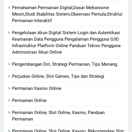
Pemahaman Permainan Digital,Dasar Mekanisme
Mesin,Studi Stabilitas Sistem,Observasi Pemula,Struktur
Permainan Interaktif
Pengelolaan Akun Digital Sistem Login dan Autentikasi
Keamanan Data Pengguna Pengalaman Pengguna (UX)
Infrastruktur Platform Online Panduan Teknis Pengguna
Administrasi Akun Online
Pengembangan Diri, Strategi Permainan, Tips Menang.
Perjudian Online, Slot Games, Tips dan Strategi
Permainan Kasino Online
Permainan Online
Permainan Online, Slot Online, Kasino, Panduan
Permainan
Permainan Online, Slot Online, Kasino, Rekomendasi Slot