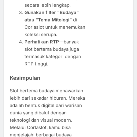
secara lebih lengkap.
Gunakan filter “Budaya”
atau “Tema Mitologi”
di
Corlaslot untuk menemukan
koleksi serupa.
Perhatikan RTP
—banyak
slot bertema budaya juga
termasuk kategori dengan
RTP tinggi.
Kesimpulan
Slot bertema budaya menawarkan
lebih dari sekadar hiburan. Mereka
adalah bentuk digital dari warisan
dunia yang dibalut dengan
teknologi dan visual modern.
Melalui Corlaslot, kamu bisa
menjelajahi berbagai budaya