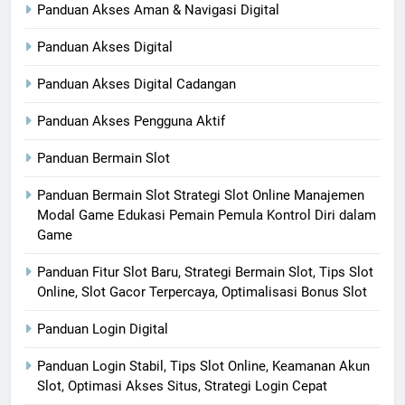
Panduan Akses Aman & Navigasi Digital
Panduan Akses Digital
Panduan Akses Digital Cadangan
Panduan Akses Pengguna Aktif
Panduan Bermain Slot
Panduan Bermain Slot Strategi Slot Online Manajemen
Modal Game Edukasi Pemain Pemula Kontrol Diri dalam
Game
Panduan Fitur Slot Baru, Strategi Bermain Slot, Tips Slot
Online, Slot Gacor Terpercaya, Optimalisasi Bonus Slot
Panduan Login Digital
Panduan Login Stabil, Tips Slot Online, Keamanan Akun
Slot, Optimasi Akses Situs, Strategi Login Cepat