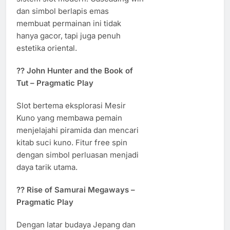
dan simbol berlapis emas
membuat permainan ini tidak
hanya gacor, tapi juga penuh
estetika oriental.
??
John Hunter and the Book of
Tut – Pragmatic Play
Slot bertema eksplorasi Mesir
Kuno yang membawa pemain
menjelajahi piramida dan mencari
kitab suci kuno. Fitur free spin
dengan simbol perluasan menjadi
daya tarik utama.
??
Rise of Samurai Megaways –
Pragmatic Play
Dengan latar budaya Jepang dan