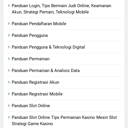
Panduan Login, Tips Bermain Judi Online, Keamanan
Akun, Strategi Pemain, Teknologi Mobile
Panduan Pendaftaran Mobile
Panduan Pengguna
Panduan Pengguna & Teknologi Digital
Panduan Permainan
Panduan Permainan & Analisis Data
Panduan Registrasi Akun
Panduan Registrasi Mobile
Panduan Slot Online
Panduan Slot Online Tips Permainan Kasino Mesin Slot
Strategi Game Kasino