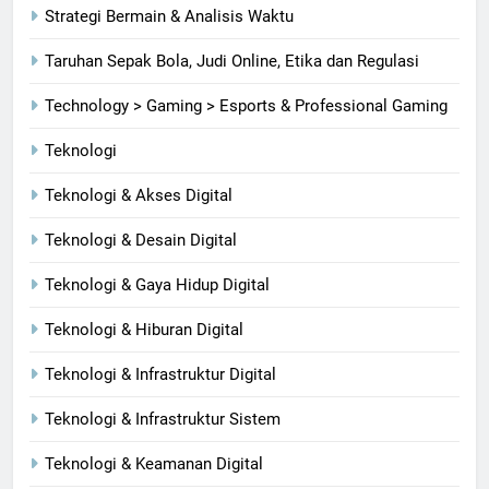
Strategi Bermain & Analisis Waktu
Taruhan Sepak Bola, Judi Online, Etika dan Regulasi
Technology > Gaming > Esports & Professional Gaming
Teknologi
Teknologi & Akses Digital
Teknologi & Desain Digital
Teknologi & Gaya Hidup Digital
Teknologi & Hiburan Digital
Teknologi & Infrastruktur Digital
Teknologi & Infrastruktur Sistem
Teknologi & Keamanan Digital