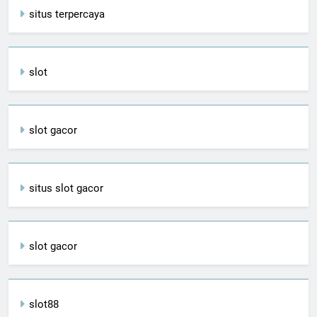
situs terpercaya
slot
slot gacor
situs slot gacor
slot gacor
slot88