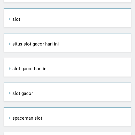
slot
situs slot gacor hari ini
slot gacor hari ini
slot gacor
spaceman slot