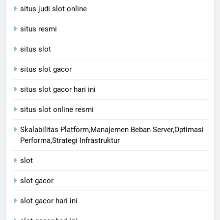
situs judi slot online
situs resmi
situs slot
situs slot gacor
situs slot gacor hari ini
situs slot online resmi
Skalabilitas Platform,Manajemen Beban Server,Optimasi
Performa,Strategi Infrastruktur
slot
slot gacor
slot gacor hari ini