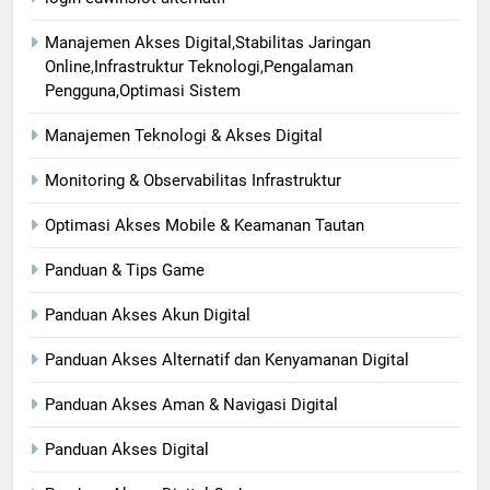
Manajemen Akses Digital,Stabilitas Jaringan
Online,Infrastruktur Teknologi,Pengalaman
Pengguna,Optimasi Sistem
Manajemen Teknologi & Akses Digital
Monitoring & Observabilitas Infrastruktur
Optimasi Akses Mobile & Keamanan Tautan
Panduan & Tips Game
Panduan Akses Akun Digital
Panduan Akses Alternatif dan Kenyamanan Digital
Panduan Akses Aman & Navigasi Digital
Panduan Akses Digital