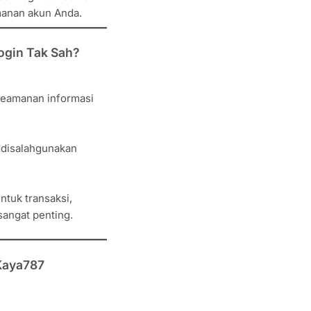
manan akun Anda.
ogin Tak Sah?
keamanan informasi
a disalahgunakan
ntuk transaksi,
angat penting.
Kaya787