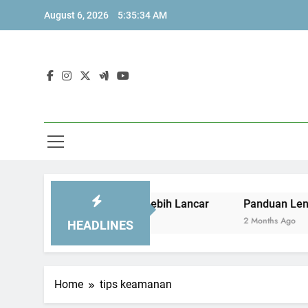
Skip
August 6, 2026
5:35:35 AM
to
content
Urb
Dukung Ger
ntuk Akses yang Lebih Lancar
Panduan Lengkap Lebah4
2 Months Ago
HEADLINES
Home
tips keamanan