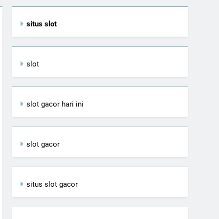
situs slot
slot
slot gacor hari ini
slot gacor
situs slot gacor