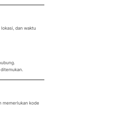
lokasi, dan waktu
rhubung.
a ditemukan.
n memerlukan kode