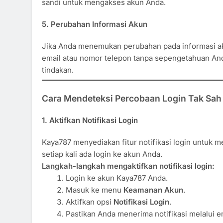
sandi untuk mengakses akun Anda.
5. Perubahan Informasi Akun
Jika Anda menemukan perubahan pada informasi ak
email atau nomor telepon tanpa sepengetahuan And
tindakan.
Cara Mendeteksi Percobaan Login Tak Sah
1. Aktifkan Notifikasi Login
Kaya787 menyediakan fitur notifikasi login untuk 
setiap kali ada login ke akun Anda.
Langkah-langkah mengaktifkan notifikasi login:
Login ke akun Kaya787 Anda.
Masuk ke menu
Keamanan Akun
.
Aktifkan opsi
Notifikasi Login
.
Pastikan Anda menerima notifikasi melalui e