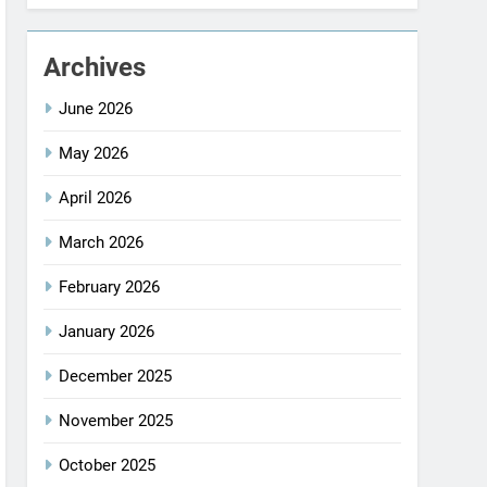
Archives
June 2026
May 2026
April 2026
March 2026
February 2026
January 2026
December 2025
November 2025
October 2025