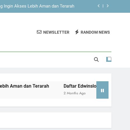
g Ingin Akses Lebih Aman dan Terarah
gan Proses yang Lebih Cepat dan Aman
HP dengan Langkah yang Lebih Efisien
NEWSLETTER
RANDOM NEWS
rnatif untuk Akses yang Lebih Lancar
an Positif Di Sekitar Kita.
g Ingin Akses Lebih Aman dan Terarah
gan Proses yang Lebih Cepat dan Aman
HP dengan Langkah yang Lebih Efisien
an Terarah
Daftar Edwinslot Lewat HP dengan Proses 
2 Months Ago