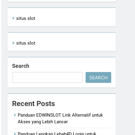
situs slot
situs slot
Search
SEARCH
Recent Posts
Panduan EDWINSLOT Link Alternatif untuk
Akses yang Lebih Lancar
Panduan Lengkap Lebah4D Login untuk