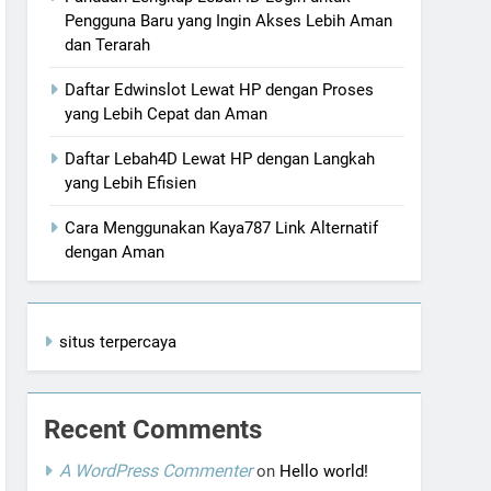
Pengguna Baru yang Ingin Akses Lebih Aman
dan Terarah
Daftar Edwinslot Lewat HP dengan Proses
yang Lebih Cepat dan Aman
Daftar Lebah4D Lewat HP dengan Langkah
yang Lebih Efisien
Cara Menggunakan Kaya787 Link Alternatif
dengan Aman
situs terpercaya
Recent Comments
A WordPress Commenter
on
Hello world!