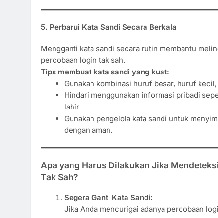
5. Perbarui Kata Sandi Secara Berkala
Mengganti kata sandi secara rutin membantu melin
percobaan login tak sah.
Tips membuat kata sandi yang kuat:
Gunakan kombinasi huruf besar, huruf kecil,
Hindari menggunakan informasi pribadi sepe
lahir.
Gunakan pengelola kata sandi untuk menyimp
dengan aman.
Apa yang Harus Dilakukan Jika Mendeteks
Tak Sah?
Segera Ganti Kata Sandi:
Jika Anda mencurigai adanya percobaan login