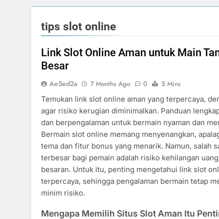
tips slot online
Link Slot Online Aman untuk Main Ta
Besar
Ae5ed2a
7 Months Ago
0
5 Mins
Temukan link slot online aman yang terpercaya, de
agar risiko kerugian diminimalkan. Panduan lengka
dan berpengalaman untuk bermain nyaman dan me
Bermain slot online memang menyenangkan, apalag
tema dan fitur bonus yang menarik. Namun, salah s
terbesar bagi pemain adalah risiko kehilangan uang
besaran. Untuk itu, penting mengetahui link slot o
terpercaya, sehingga pengalaman bermain tetap 
minim risiko.
Mengapa Memilih Situs Slot Aman Itu Pent