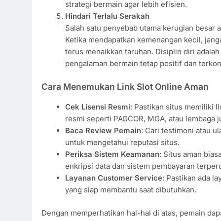
strategi bermain agar lebih efisien.
Hindari Terlalu Serakah
Salah satu penyebab utama kerugian besar a
Ketika mendapatkan kemenangan kecil, jang
terus menaikkan taruhan. Disiplin diri adalah
pengalaman bermain tetap positif dan terkont
Cara Menemukan Link Slot Online Aman
Cek Lisensi Resmi
: Pastikan situs memiliki l
resmi seperti PAGCOR, MGA, atau lembaga ju
Baca Review Pemain
: Cari testimoni atau u
untuk mengetahui reputasi situs.
Periksa Sistem Keamanan
: Situs aman bia
enkripsi data dan sistem pembayaran terper
Layanan Customer Service
: Pastikan ada la
yang siap membantu saat dibutuhkan.
Dengan memperhatikan hal-hal di atas, pemain d