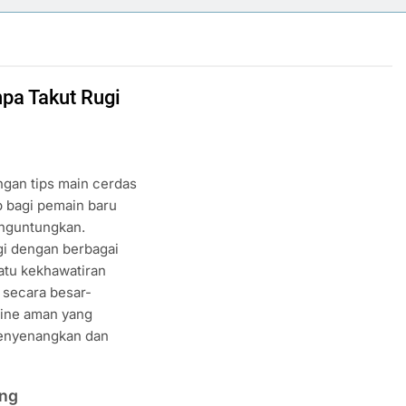
npa Takut Rugi
ngan tips main cerdas
p bagi pemain baru
nguntungkan.
i dengan berbagai
atu kekhawatiran
 secara besar-
nline aman yang
menyenangkan dan
ing