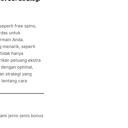
eperti free spins,
rdas untuk
rmain Anda.
g menarik, seperti
 tidak hanya
ikan peluang ekstra
dengan optimal,
n strategi yang
 tentang cara
mi jenis-jenis bonus