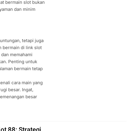
at bermain slot bukan
 nyaman dan minim
untungan, tetapi juga
 bermain di link slot
l, dan memahami
lkan. Penting untuk
galaman bermain tetap
 kenali cara main yang
ugi besar. Ingat,
 kemenangan besar
t 88: Strategi