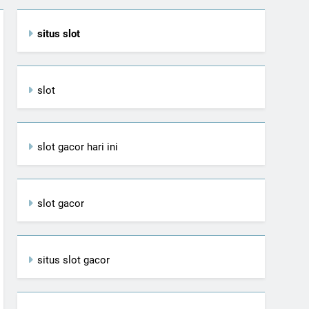
situs slot
slot
slot gacor hari ini
slot gacor
situs slot gacor