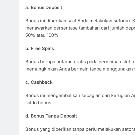
a.
Bonus Deposit
Bonus ini diberikan saat Anda melakukan setoran. 
menawarkan persentase tambahan dari jumlah depos
50% atau 100%.
b.
Free Spins
Bonus berupa putaran gratis pada permainan slot te
memungkinkan Anda bermain tanpa menggunakan s
c.
Cashback
Bonus ini mengembalikan sebagian dari kerugian 
saldo bonus.
d.
Bonus Tanpa Deposit
Bonus yang diberikan tanpa perlu melakukan setor