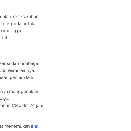
dalah keserakahan.
an tergoda untuk
 kunci agar
rol.
isensi dari lembaga
di resmi lainnya.
lasan pemain lain
sanya menggunakan
caya.
yanan CS aktif 24 jam
apat menemukan
link