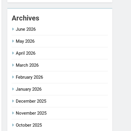
Archives
June 2026
May 2026
April 2026
March 2026
February 2026
January 2026
December 2025
November 2025
October 2025