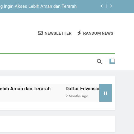
g Ingin Akses Lebih Aman dan Terarah
gan Proses yang Lebih Cepat dan Aman
HP dengan Langkah yang Lebih Efisien
NEWSLETTER
RANDOM NEWS
rnatif untuk Akses yang Lebih Lancar
an Positif Di Sekitar Kita.
g Ingin Akses Lebih Aman dan Terarah
gan Proses yang Lebih Cepat dan Aman
HP dengan Langkah yang Lebih Efisien
dan Terarah
Daftar Edwinslot Lewat HP dengan Proses 
2 Months Ago