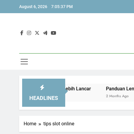
Skip
August 6, 2026
7:05:38 PM
to
content
Urb
Dukung Ger
ntuk Akses yang Lebih Lancar
Panduan Lengkap Lebah4
2 Months Ago
HEADLINES
Home
tips slot online